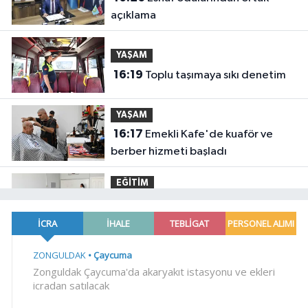
açıklama
YAŞAM
16:19
Toplu taşımaya sıkı denetim
YAŞAM
16:17
Emekli Kafe'de kuaför ve
berber hizmeti başladı
EĞİTİM
16:15
KARBEM'den LGS'de yüzde
95,7 başarı
Magazin
16:10
Mustafa Keser'den müzik ve
kahkaha dolu gece