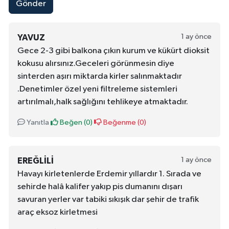
Gönder
1 ay önce
YAVUZ
Gece 2-3 gibi balkona çıkın kurum ve kükürt dioksit
kokusu alırsınız.Geceleri görünmesin diye
sinterden aşırı miktarda kirler salınmaktadır
.Denetimler özel yeni filtreleme sistemleri
artırılmalı,halk sağlığını tehlikeye atmaktadır.
Yanıtla
Beğen (
0
)
Beğenme (
0
)
1 ay önce
EREĞLILI
Havayı kirletenlerde Erdemir yıllardır 1. Sırada ve
sehirde halâ kalifer yakıp pis dumanını dışarı
savuran yerler var tabiki sıkışık dar şehir de trafik
araç eksoz kirletmesi