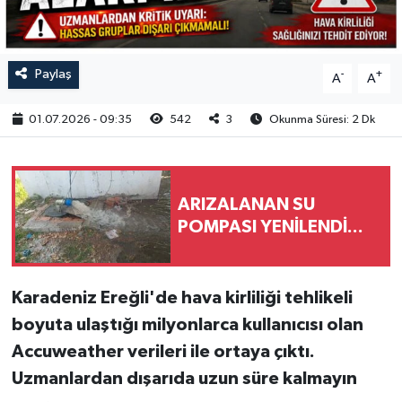
RESMİ İLAN
Paylaş
-
+
A
A
01.07.2026 - 09:35
542
3
Okunma Süresi: 2 Dk
ARIZALANAN SU
POMPASI YENİLENDİ...
Karadeniz Ereğli'de hava kirliliği tehlikeli
boyuta ulaştığı milyonlarca kullanıcısı olan
Accuweather verileri ile ortaya çıktı.
Uzmanlardan dışarıda uzun süre kalmayın