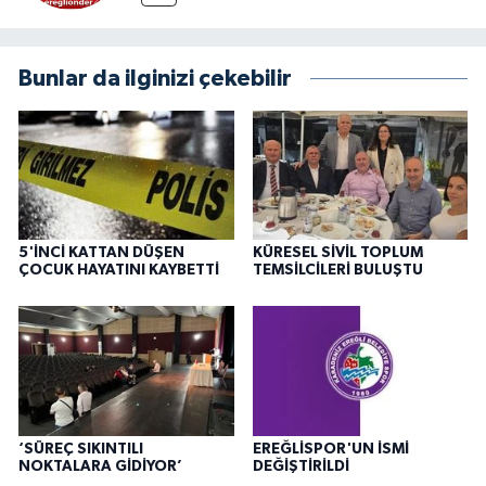
Bunlar da ilginizi çekebilir
5'İNCİ KATTAN DÜŞEN
KÜRESEL SİVİL TOPLUM
ÇOCUK HAYATINI KAYBETTİ
TEMSİLCİLERİ BULUŞTU
‘SÜREÇ SIKINTILI
EREĞLİSPOR'UN İSMİ
NOKTALARA GİDİYOR’
DEĞİŞTİRİLDİ