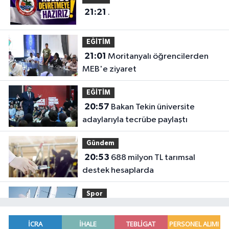
21:21
.
EĞİTİM
21:01
Moritanyalı öğrencilerden
MEB'e ziyaret
EĞİTİM
20:57
Bakan Tekin üniversite
adaylarıyla tecrübe paylaştı
Gündem
20:53
688 milyon TL tarımsal
destek hesaplarda
Spor
19:02
Yelkencilerin zorlu
mücadelesi ilk günde nefes kesti