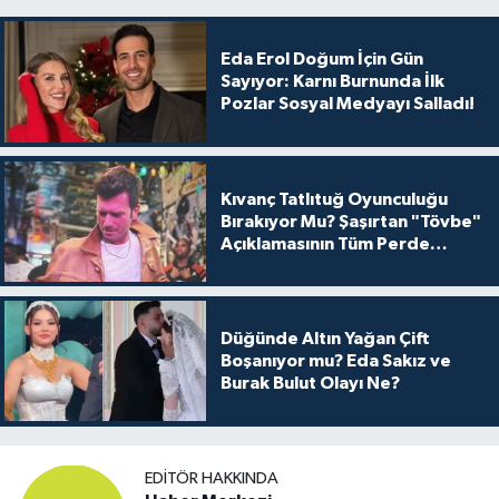
Eda Erol Doğum İçin Gün
Sayıyor: Karnı Burnunda İlk
Pozlar Sosyal Medyayı Salladı!
Kıvanç Tatlıtuğ Oyunculuğu
Bırakıyor Mu? Şaşırtan "Tövbe"
Açıklamasının Tüm Perde
Arkası
Düğünde Altın Yağan Çift
Boşanıyor mu? Eda Sakız ve
Burak Bulut Olayı Ne?
EDITÖR HAKKINDA