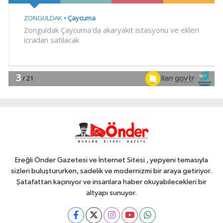
YAŞAM
18:55
Bursa'da tarihi eser
operasyonu! 273 sikke ve 18 obje ele
geçirildi
YAŞAM
18:51
Eyüpsultan Meydanı
yenileniyor... İlk taşı Nuri Aslan koydu
Teknoloji
18:45
Yapay zeka genç
girişimcilere yeni kapılar açıyor
Ereğli Önder Gazetesi ve İnternet Sitesi , yepyeni temasıyla
sizleri buluştururken, sadelik ve modernizmi bir araya getiriyor.
Şatafattan kaçınıyor ve insanlara haber okuyabilecekleri bir
altyapı sunuyor.