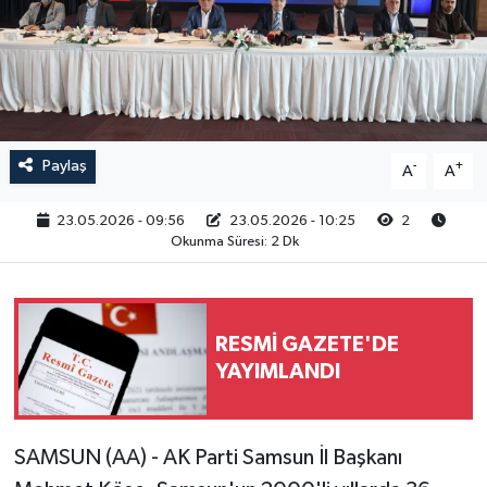
RESMİ İLAN
Paylaş
-
+
A
A
23.05.2026 - 09:56
23.05.2026 - 10:25
2
Okunma Süresi: 2 Dk
RESMİ GAZETE'DE
YAYIMLANDI
SAMSUN (AA) - AK Parti Samsun İl Başkanı