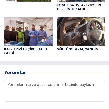
.
KONUT SATIŞLARI 2025'İN
GERİSİNDE KALDI...
KALP KRİZİ GEÇİRDİ, ACİLE
MÜFTÜ'DE ARAÇ YANGINI
GELDİ…
Yorumlar