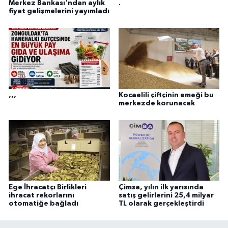
Merkez Bankası'ndan aylık
.
fiyat gelişmelerini yayımladı
,,,
Kocaelili çiftçinin emeği bu
merkezde korunacak
Ege İhracatçı Birlikleri
Çimsa, yılın ilk yarısında
ihracat rekorlarını
satış gelirlerini 25,4 milyar
otomatiğe bağladı
TL olarak gerçekleştirdi