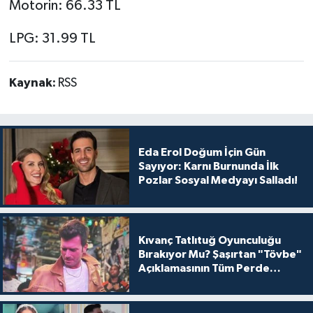
Motorin: 66.33 TL
LPG: 31.99 TL
Kaynak:
RSS
Eda Erol Doğum İçin Gün
Sayıyor: Karnı Burnunda İlk
Pozlar Sosyal Medyayı Salladı!
Kıvanç Tatlıtuğ Oyunculuğu
Bırakıyor Mu? Şaşırtan "Tövbe"
Açıklamasının Tüm Perde
Arkası