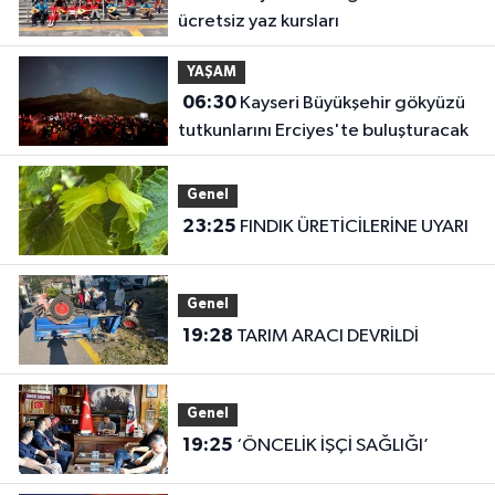
ücretsiz yaz kursları
YAŞAM
06:30
Kayseri Büyükşehir gökyüzü
tutkunlarını Erciyes'te buluşturacak
Genel
23:25
FINDIK ÜRETİCİLERİNE UYARI
Genel
19:28
TARIM ARACI DEVRİLDİ
Genel
19:25
‘ÖNCELİK İŞÇİ SAĞLIĞI’