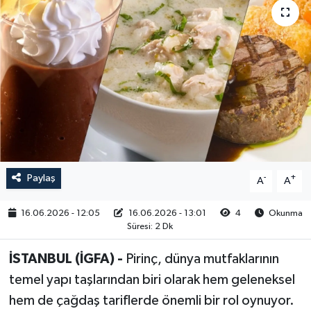
RESMİ İLAN
Paylaş
-
+
A
A
16.06.2026 - 12:05
16.06.2026 - 13:01
4
Okunma
Süresi: 2 Dk
İSTANBUL (İGFA) -
Pirinç, dünya mutfaklarının
temel yapı taşlarından biri olarak hem geleneksel
hem de çağdaş tariflerde önemli bir rol oynuyor.