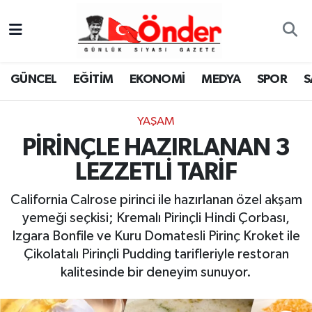
GÜNCEL
Zonguldak Nöbetçi Eczaneler
GÜNCEL
EĞİTİM
EKONOMİ
MEDYA
SPOR
S
EĞİTİM
Zonguldak Hava Durumu
YAŞAM
EKONOMİ
Zonguldak Namaz Vakitleri
PİRİNÇLE HAZIRLANAN 3
MEDYA
Zonguldak Trafik Yoğunluk Haritası
LEZZETLİ TARİF
SPOR
TFF 3.Lig 4.Grup Puan Durumu ve Fikstür
California Calrose pirinci ile hazırlanan özel akşam
yemeği seçkisi; Kremalı Pirinçli Hindi Çorbası,
SAĞLIK
Tüm Manşetler
Izgara Bonfile ve Kuru Domatesli Pirinç Kroket ile
Çikolatalı Pirinçli Pudding tarifleriyle restoran
KÜLTÜR-SANAT
Son Dakika Haberleri
kalitesinde bir deneyim sunuyor.
YAŞAM
Haber Arşivi