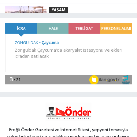
güvenlik ve Gazze mesajı
YAŞAM
19:02
Yakıt barcı filosuna iki yeni
gemi
Teknoloji
18:52
Türk Tarih Kurumu'ndan tarihi
içerikler tek platformda
EKONOMİ
18:49
Fındık alım fiyatları
açıklandı... Alımlar 24 Ağustos'ta
başlıyor
Genel
18:48
.
Ereğli Önder Gazetesi ve İnternet Sitesi , yepyeni temasıyla
sizleri buluştururken, sadelik ve modernizmi bir araya getiriyor.