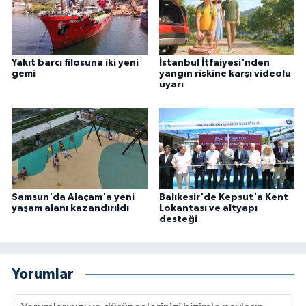
Yakıt barcı filosuna iki yeni
İstanbul İtfaiyesi'nden
gemi
yangın riskine karşı videolu
uyarı
Samsun'da Alaçam'a yeni
Balıkesir'de Kepsut'a Kent
yaşam alanı kazandırıldı
Lokantası ve altyapı
desteği
Yorumlar