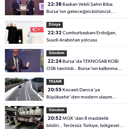
22:38
Başkan Vekili Şahin Biba:
Bursa'nın geleceğini bütüncül
anlayışla planlıyoruz
Dünya
22:32
Cumhurbaşkanı Erdoğan,
Suudi Arabistan yolcusu
Gündem
22:24
Bursa'da TEKNOSAB KOBİ
OSB tanıtıldı... Bursa'nın kalkınma
yolculuğunda yeni dönem
YAŞAM
20:55
Kocaeli Darıca'ya
Büyükşehir'den modern ulaşım
yatırımı
Gündem
20:52
MGK'dan 8 maddelik
bildiri... Terörsüz Türkiye, bölgesel