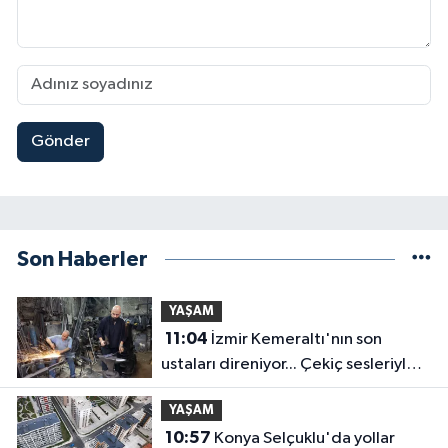
Gönder
Son Haberler
YAŞAM
11:04
İzmir Kemeraltı'nın son
ustaları direniyor... Çekiç sesleriyle
yaşayan miras
YAŞAM
10:57
Konya Selçuklu'da yollar