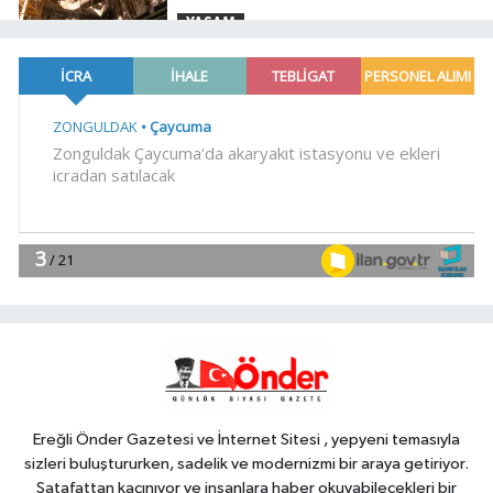
YAŞAM
10:20
Buca Metrosu'nda dev adım
Magazin
10:14
Gülben Ergen'den Yavru
Vatan'da 'yapay zekâ' çıkışı
Gündem
10:09
Büyükelçiliklerde değişim...
4 ülkeye yeni atama
YAŞAM
10:04
Mersin'de çocuklar trafik
kurallarını öğreniyor
Ereğli Önder Gazetesi ve İnternet Sitesi , yepyeni temasıyla
sizleri buluştururken, sadelik ve modernizmi bir araya getiriyor.
Şatafattan kaçınıyor ve insanlara haber okuyabilecekleri bir