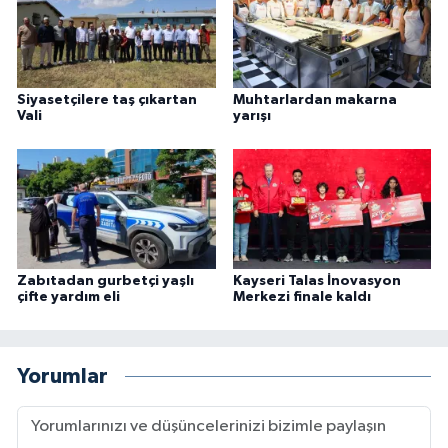
Siyasetçilere taş çıkartan
Muhtarlardan makarna
Vali
yarışı
Zabıtadan gurbetçi yaşlı
Kayseri Talas İnovasyon
çifte yardım eli
Merkezi finale kaldı
Yorumlar