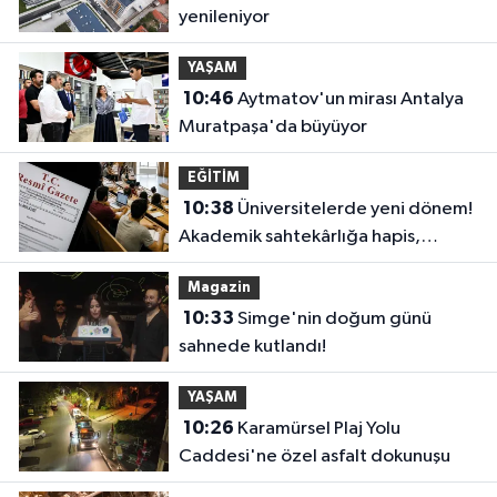
yenileniyor
YAŞAM
10:46
Aytmatov'un mirası Antalya
Muratpaşa'da büyüyor
EĞİTİM
10:38
Üniversitelerde yeni dönem!
Akademik sahtekârlığa hapis,
öğrencilere dönüş yolu
Magazin
10:33
Simge'nin doğum günü
sahnede kutlandı!
YAŞAM
10:26
Karamürsel Plaj Yolu
Caddesi'ne özel asfalt dokunuşu