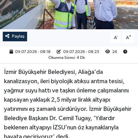
RESMİ İLAN
Paylaş
-
+
A
A
09.07.2026 - 08:18
09.07.2026 - 08:25
24
Okunma Süresi: 4 Dk
İzmir Büyükşehir Belediyesi, Aliağa'da
kanalizasyon, ileri biyolojik atıksu arıtma tesisi,
yağmur suyu hattı ve taşkın önleme çalışmalarını
kapsayan yaklaşık 2,5 milyar liralık altyapı
yatırımını eş zamanlı sürdürüyor. İzmir Büyükşehir
Belediye Başkanı Dr. Cemil Tugay, 'Yıllardır
beklenen altyapıyı İZSU'nun öz kaynaklarıyla
hayata geçiriyoruz' dedi.