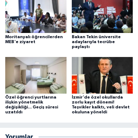
Moritanyalı öğrencilerden
Bakan Tekin üniversite
MEB'e ziyaret
adaylarıyla tecrübe
paylaştı
Özel öğrenci yurtlarına
İzmir'de özel okullarda
ilişkin yönetmelik
zorlu kayıt dönemi!
değişikliği... Geçiş süresi
Teşvikler kalktı, veli devlet
uzatıldı
okuluna yöneldi
Yorumlar