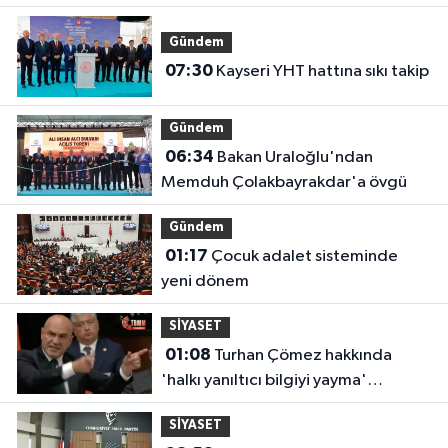
Gündem
07:30
Kayseri YHT hattına sıkı takip
Gündem
06:34
Bakan Uraloğlu'ndan
Memduh Çolakbayrakdar'a övgü
Gündem
01:17
Çocuk adalet sisteminde
yeni dönem
SİYASET
01:08
Turhan Çömez hakkında
'halkı yanıltıcı bilgiyi yayma'
soruşturması
SİYASET