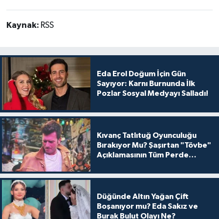
Kaynak:
RSS
Eda Erol Doğum İçin Gün
Sayıyor: Karnı Burnunda İlk
Pozlar Sosyal Medyayı Salladı!
Kıvanç Tatlıtuğ Oyunculuğu
Bırakıyor Mu? Şaşırtan "Tövbe"
Açıklamasının Tüm Perde
Arkası
Düğünde Altın Yağan Çift
Boşanıyor mu? Eda Sakız ve
Burak Bulut Olayı Ne?