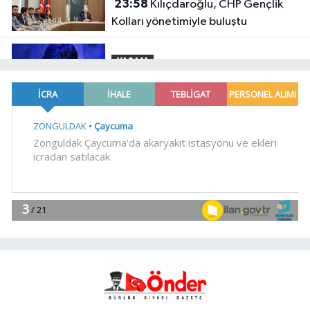
23:58
Kılıçdaroğlu, CHP Gençlik
Kolları yönetimiyle buluştu
YAŞAM
23:54
Arabesk müziğinin acı kaybı!
Gündem
23:41
Menderes Belediye Başkanı
İlkay Çiçek görevden uzaklaştırıldı
SİYASET
23:34
CHP İstanbul'da yeni
katılımlar... Gürsel Tekin: Birlikte
başaracağız
Gündem
23:29
Anadolu Otoyolu'nda
kamyonet çekiciye çarptı!