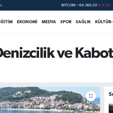
ın
DOLAR
47,7143
%0.16
EURO
55,0317
%-0.02
EĞİTİM
EKONOMİ
MEDYA
SPOR
SAĞLIK
KÜLTÜR
STERLİN
64,2463
%0.07
GRAM ALTIN
6574.81
%1.44
BİST100
13.887
%64
enizcilik ve Kabo
S