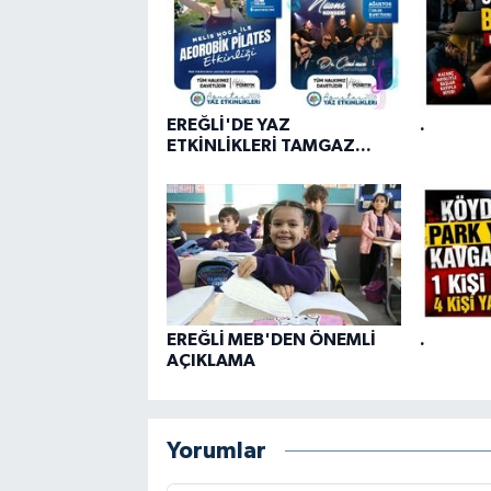
EREĞLİ'DE YAZ
.
ETKİNLİKLERİ TAMGAZ...
EREĞLİ MEB'DEN ÖNEMLİ
.
AÇIKLAMA
Yorumlar