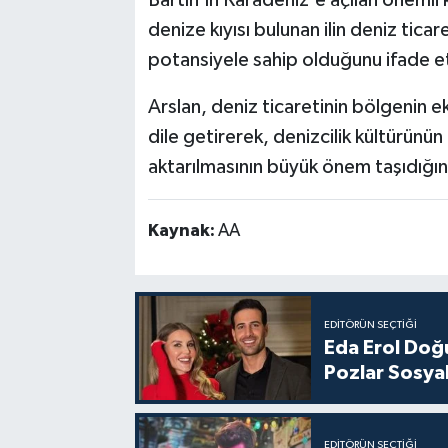
Bartın'ın Karadeniz'e açılan önemli 
denize kıyısı bulunan ilin deniz ticar
potansiyele sahip olduğunu ifade et
Arslan, deniz ticaretinin bölgenin 
dile getirerek, denizcilik kültürünün
aktarılmasının büyük önem taşıdığın
Kaynak:
AA
EDITÖRÜN SEÇTIĞI
Eda Erol Doğu
Pozlar Sosyal
EDITÖRÜN SEÇTIĞI