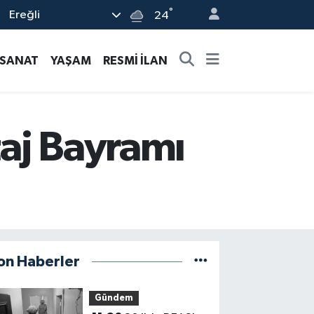
°
Ereğli
24
-SANAT
YAŞAM
RESMİ İLAN
taj Bayramı
on Haberler
Gündem