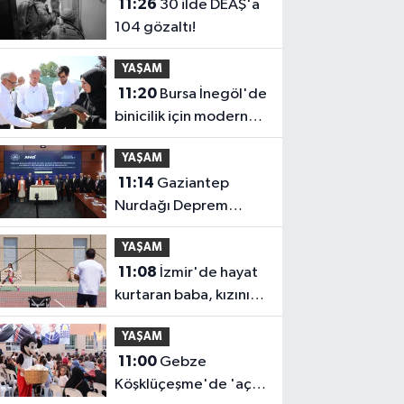
11:26
30 ilde DEAŞ'a
104 gözaltı!
YAŞAM
11:20
Bursa İnegöl'de
binicilik için modern
manejler yapılıyor
YAŞAM
11:14
Gaziantep
Nurdağı Deprem
Müzesi ve Afet
YAŞAM
Farkındalık Merkezi
11:08
İzmir'de hayat
için iş birliği
kurtaran baba, kızını
kortlarda
YAŞAM
şampiyonluğa
11:00
Gebze
hazırlıyor
Köşklüçeşme'de 'açık