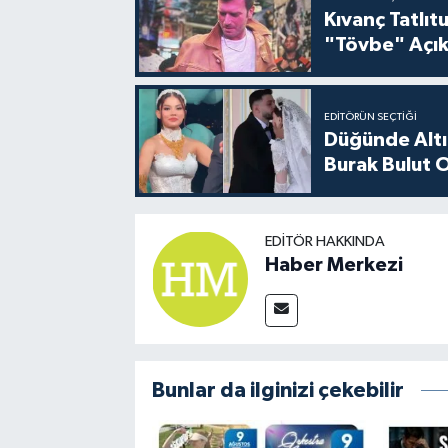
Kıvanç Tatlı
"Tövbe" Açık
EDITÖRÜN SEÇTIĞI
Düğünde Altı
Burak Bulut O
EDITÖR HAKKINDA
Haber Merkezi
Bunlar da ilginizi çekebilir