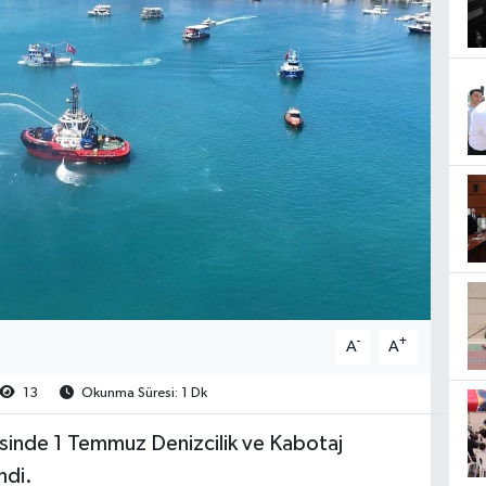
-
+
A
A
13
Okunma Süresi: 1 Dk
esinde 1 Temmuz Denizcilik ve Kabotaj
ndi.