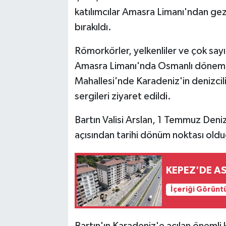
katılımcılar Amasra Limanı'ndan gezi
bırakıldı.
Römorkörler, yelkenliler ve çok sayıd
Amasra Limanı'nda Osmanlı dönemine
Mahallesi'nde Karadeniz'in denizcili
sergileri ziyaret edildi.
Bartın Valisi Arslan, 1 Temmuz Deniz
açısından tarihi dönüm noktası old
KEPEZ'DE A
İçeriği Görünt