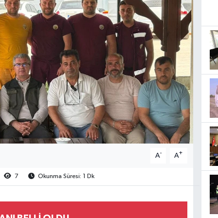
-
+
A
A
7
Okunma Süresi: 1 Dk