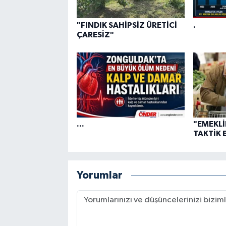
"FINDIK SAHİPSİZ ÜRETİCİ
.
ÇARESİZ"
...
"EMEKL
TAKTİK 
Yorumlar