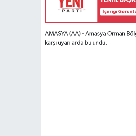
YENİ İL BAŞ
İçeriği Görünt
AMASYA (AA) - Amasya Orman Bölge
karşı uyarılarda bulundu.