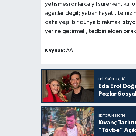
yetişmesi onlarca yıl sürerken, kül
ağaçlar değil; yaban hayatı, temiz 
daha yeşil bir dünya bırakmak istiyo
yerine getirmeli, tedbiri elden bıra
Kaynak:
AA
EDITÖRÜN SEÇTIĞI
Eda Erol Doğu
Pozlar Sosyal
EDITÖRÜN SEÇTIĞI
Kıvanç Tatlı
"Tövbe" Açık