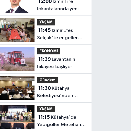
12:00
İzmir Tire
lokantalarında yeni
dönem başlıyor
YAŞAM
11:45
İzmir Efes
Selçuk'te engeller
atölyelerle aşılıyor
EKONOMİ
11:39
Lavantanın
hikayesi başlıyor
Gündem
11:30
Kütahya
Belediyesi'nden
amatör spor
YAŞAM
kulüplerine tam
11:15
Kütahya'da
destek
Yedigöller Metehan