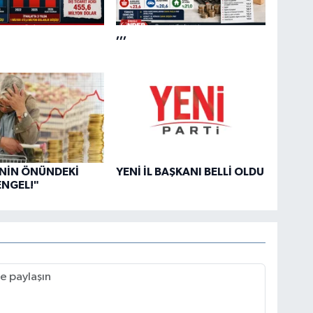
,,,
İNİN ÖNÜNDEKİ
YENİ İL BAŞKANI BELLİ OLDU
ENGEL!"