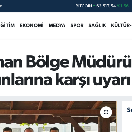
ın
DOLAR
47,5649
%0.06
EURO
54,7757
%0.05
EĞİTİM
EKONOMİ
MEDYA
SPOR
SAĞLIK
KÜLTÜR
STERLİN
63,9839
%0.15
GRAM ALTIN
6212.74
%0.25
BİST100
13.477
%50
an Bölge Müdürü
larına karşı uyarı
S