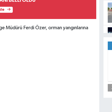
KANI BELLİ OLDU
üle
 Müdürü Ferdi Özer, orman yangınlarına