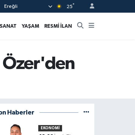
°
Ereğli
25
-SANAT
YAŞAM
RESMİ İLAN
 Özer'den
on Haberler
EKONOMİ