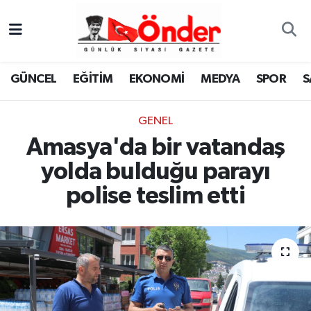
GÜNCEL
Zonguldak Nöbetçi Eczaneler
GÜNCEL
EĞİTİM
EKONOMİ
MEDYA
SPOR
S
EĞİTİM
Zonguldak Hava Durumu
GENEL
EKONOMİ
Zonguldak Namaz Vakitleri
Amasya'da bir vatandaş
MEDYA
Zonguldak Trafik Yoğunluk Haritası
yolda bulduğu parayı
polise teslim etti
SPOR
TFF 3.Lig 4.Grup Puan Durumu ve Fikstür
SAĞLIK
Tüm Manşetler
KÜLTÜR-SANAT
Son Dakika Haberleri
YAŞAM
Haber Arşivi