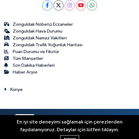
Zonguldak Nöbetçi Eczaneler
Zonguldak Hava Durumu
Zonguldak Namaz Vakitleri
Zonguldak Trafik Yoğunluk Haritası
Puan Durumu ve Fikstür
Tüm Manşetler
Son Dakika Haberleri
Haber Arşivi
Künye
RSS
Copyright © 2023. Her hakkı saklıdır.
En iyi site deneyimi sağlamak için çerezlerden
faydalanıyoruz. Detaylar için lütfen tıklayın.
Haber Yazılımı:
TE Bilişim