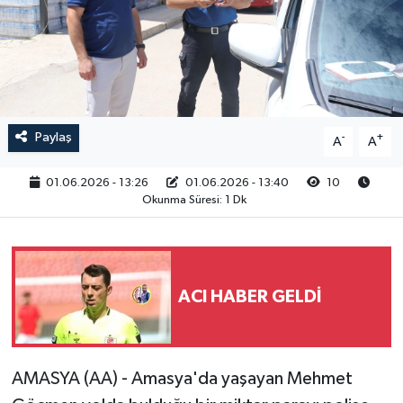
RESMİ İLAN
Paylaş
-
+
A
A
01.06.2026 - 13:26
01.06.2026 - 13:40
10
Okunma Süresi: 1 Dk
ACI HABER GELDİ
AMASYA (AA) - Amasya'da yaşayan Mehmet