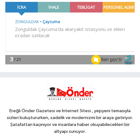
Türkiye'ye geliyor
Gündem
19:09
Orman yangınlarında
soruşturma sürüyor.. 34 şüpheliden
9'u tutuklandı
Gündem
19:04
Fethiye açıklarında
arızalanan tekne kurtarıldı
Spor
18:57
Körfez'in iki yakası
uluslararası boyuta taşınıyor
Ereğli Önder Gazetesi ve İnternet Sitesi , yepyeni temasıyla
sizleri buluştururken, sadelik ve modernizmi bir araya getiriyor.
Şatafattan kaçınıyor ve insanlara haber okuyabilecekleri bir
altyapı sunuyor.