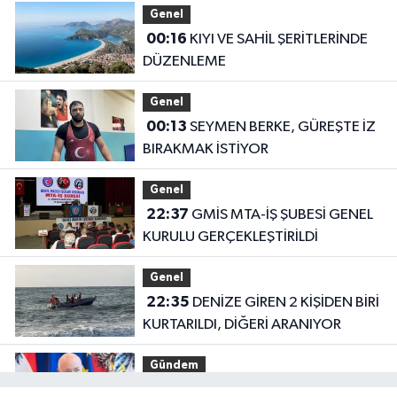
Genel
00:16
KIYI VE SAHİL ŞERİTLERİNDE
DÜZENLEME
Genel
00:13
SEYMEN BERKE, GÜREŞTE İZ
BIRAKMAK İSTİYOR
Genel
22:37
GMİS MTA-İŞ ŞUBESİ GENEL
KURULU GERÇEKLEŞTİRİLDİ
Genel
22:35
DENİZE GİREN 2 KİŞİDEN BİRİ
KURTARILDI, DİĞERİ ARANIYOR
Gündem
19:14
Avusturya Şansölyesi Stocker,