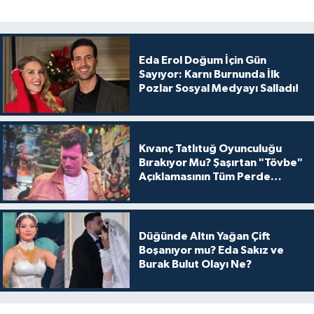
Eda Erol Doğum İçin Gün
Sayıyor: Karnı Burnunda İlk
Pozlar Sosyal Medyayı Salladı!
Kıvanç Tatlıtuğ Oyunculuğu
Bırakıyor Mu? Şaşırtan "Tövbe"
Açıklamasının Tüm Perde
Arkası
Düğünde Altın Yağan Çift
Boşanıyor mu? Eda Sakız ve
Burak Bulut Olayı Ne?