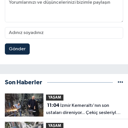
Gönder
Son Haberler
YAŞAM
11:04
İzmir Kemeraltı'nın son
ustaları direniyor... Çekiç sesleriyle
yaşayan miras
YAŞAM