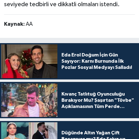
seviyede tedbirli ve dikkatli olmaları istendi.
Kaynak:
AA
Eda Erol Doğum İçin Gün
Sayıyor: Karnı Burnunda İlk
Pozlar Sosyal Medyayı Salladı!
Kıvanç Tatlıtuğ Oyunculuğu
Bırakıyor Mu? Şaşırtan "Tövbe"
Açıklamasının Tüm Perde
Arkası
Düğünde Altın Yağan Çift