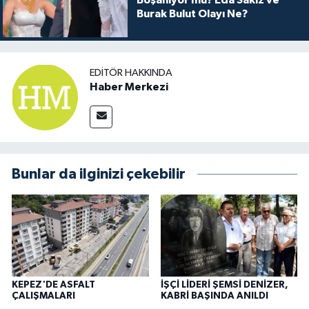
Boşanıyor mu? Eda Sakız ve
Burak Bulut Olayı Ne?
EDITÖR HAKKINDA
Haber Merkezi
Bunlar da ilginizi çekebilir
KEPEZ'DE ASFALT
İŞÇİ LİDERİ ŞEMSİ DENİZER,
ÇALIŞMALARI
KABRİ BAŞINDA ANILDI