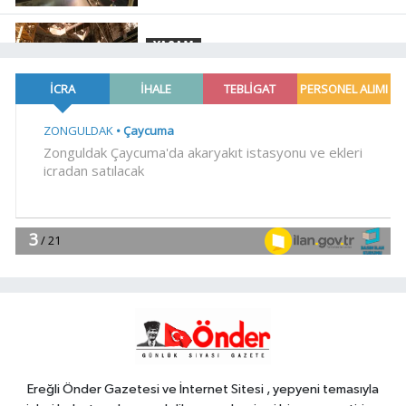
YAŞAM
10:20
Buca Metrosu'nda dev adım
Magazin
10:14
Gülben Ergen'den Yavru
Vatan'da 'yapay zekâ' çıkışı
Gündem
10:09
Büyükelçiliklerde değişim...
4 ülkeye yeni atama
YAŞAM
10:04
Mersin'de çocuklar trafik
kurallarını öğreniyor
Ereğli Önder Gazetesi ve İnternet Sitesi , yepyeni temasıyla