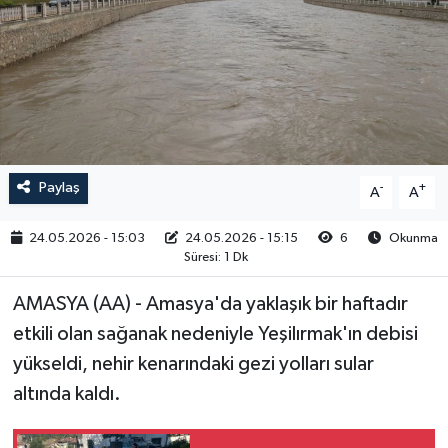
RESMİ İLAN
Paylaş
-
+
A
A
24.05.2026 - 15:03
24.05.2026 - 15:15
6
Okunma
Süresi: 1 Dk
AMASYA (AA) - Amasya'da yaklaşık bir haftadır
etkili olan sağanak nedeniyle Yeşilırmak'ın debisi
yükseldi, nehir kenarındaki gezi yolları sular
altında kaldı.