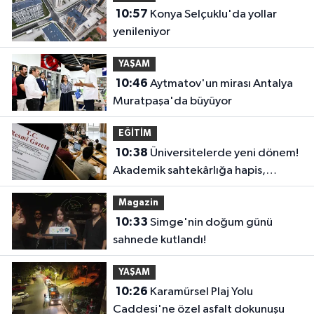
10:57
Konya Selçuklu'da yollar
yenileniyor
YAŞAM
10:46
Aytmatov'un mirası Antalya
Muratpaşa'da büyüyor
EĞİTİM
10:38
Üniversitelerde yeni dönem!
Akademik sahtekârlığa hapis,
öğrencilere dönüş yolu
Magazin
10:33
Simge'nin doğum günü
sahnede kutlandı!
YAŞAM
10:26
Karamürsel Plaj Yolu
Caddesi'ne özel asfalt dokunuşu