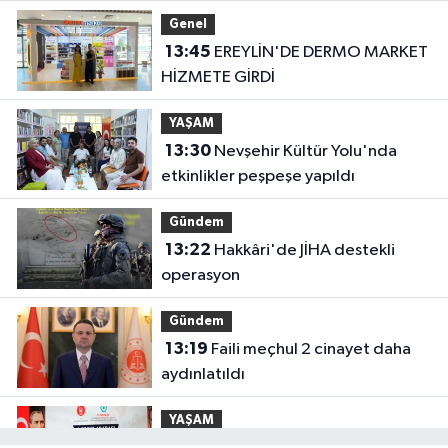
buluşturdu
Genel
13:45
EREYLİN'DE DERMO MARKET
HİZMETE GİRDİ
YAŞAM
13:30
Nevşehir Kültür Yolu'nda
etkinlikler peşpeşe yapıldı
Gündem
13:22
Hakkâri'de JİHA destekli
operasyon
Gündem
13:19
Faili meçhul 2 cinayet daha
aydınlatıldı
YAŞAM
13:15