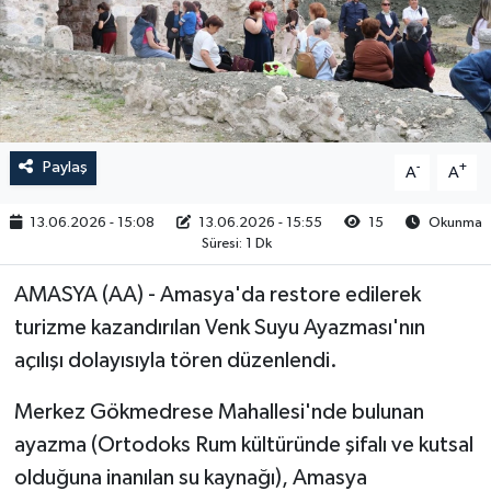
RESMİ İLAN
Paylaş
-
+
A
A
13.06.2026 - 15:08
13.06.2026 - 15:55
15
Okunma
Süresi: 1 Dk
AMASYA (AA) - Amasya'da restore edilerek
turizme kazandırılan Venk Suyu Ayazması'nın
açılışı dolayısıyla tören düzenlendi.
Merkez Gökmedrese Mahallesi'nde bulunan
ayazma (Ortodoks Rum kültüründe şifalı ve kutsal
olduğuna inanılan su kaynağı), Amasya