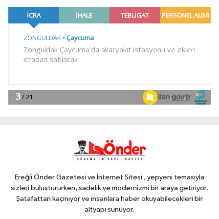
Türk Dünyasının kalbi
Keçiören'de attı
YAŞAM
13:10
Konya Bisiklet Festivali'nin
açılışı coşkuyla gerçekleşti
YAŞAM
13:08
İzmir İtfaiyesi'ne 13,5 milyon
Euro'luk teknoloji yatırımı
Spor
13:07
Yeşil-siyahlılar yeni sezonu
coşkuyla açtı
Ereğli Önder Gazetesi ve İnternet Sitesi , yepyeni temasıyla
sizleri buluştururken, sadelik ve modernizmi bir araya getiriyor.
Şatafattan kaçınıyor ve insanlara haber okuyabilecekleri bir
altyapı sunuyor.