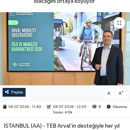
olacağını ortaya koyuyor'
RESMİ İLAN
Paylaş
-
+
A
A
06.07.2026 - 11:40
06.07.2026 - 12:05
8
Okunma
Süresi: 4 Dk
İSTANBUL (AA) - TEB Arval'in desteğiyle her yıl