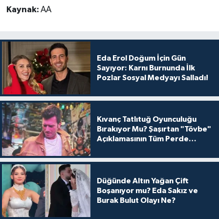
Kaynak:
AA
Eda Erol Doğum İçin Gün
Sayıyor: Karnı Burnunda İlk
Pozlar Sosyal Medyayı Salladı!
Kıvanç Tatlıtuğ Oyunculuğu
Bırakıyor Mu? Şaşırtan "Tövbe"
Açıklamasının Tüm Perde
Arkası
Düğünde Altın Yağan Çift
Boşanıyor mu? Eda Sakız ve
Burak Bulut Olayı Ne?