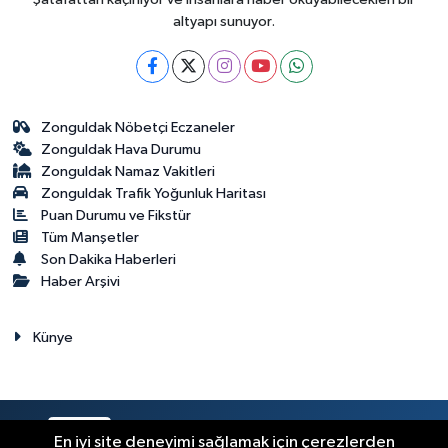
altyapı sunuyor.
Zonguldak Nöbetçi Eczaneler
Zonguldak Hava Durumu
Zonguldak Namaz Vakitleri
Zonguldak Trafik Yoğunluk Haritası
Puan Durumu ve Fikstür
Tüm Manşetler
Son Dakika Haberleri
Haber Arşivi
Künye
RSS
Copyright © 2023. Her hakkı saklıdır.
En iyi site deneyimi sağlamak için çerezlerden