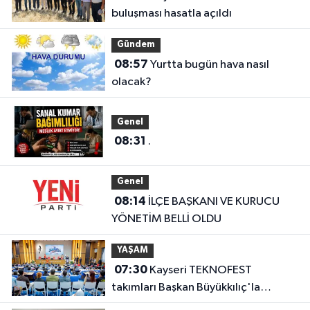
buluşması hasatla açıldı
Gündem
08:57
Yurtta bugün hava nasıl
olacak?
Genel
08:31
.
Genel
08:14
İLÇE BAŞKANI VE KURUCU
YÖNETİM BELLİ OLDU
YAŞAM
07:30
Kayseri TEKNOFEST
takımları Başkan Büyükkılıç'la
buluştu