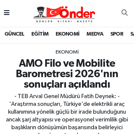
GÜNCEL
Zonguldak Nöbetçi Eczaneler
GÜNCEL
EĞİTİM
EKONOMİ
MEDYA
SPOR
S
EĞİTİM
Zonguldak Hava Durumu
EKONOMİ
EKONOMİ
Zonguldak Namaz Vakitleri
AMO Filo ve Mobilite
MEDYA
Zonguldak Trafik Yoğunluk Haritası
Barometresi 2026'nın
sonuçları açıklandı
SPOR
TFF 3.Lig 4.Grup Puan Durumu ve Fikstür
- TEB Arval Genel Müdürü Fatih Deynek: -
SAĞLIK
Tüm Manşetler
'Araştırma sonuçları, Türkiye'de elektrikli araç
kullanımına yönelik güçlü bir irade bulunduğunu
KÜLTÜR-SANAT
Son Dakika Haberleri
ancak şarj altyapısı ve operasyonel verimlilik gibi
başlıkların dönüşümün başarısında belirleyici
YAŞAM
Haber Arşivi