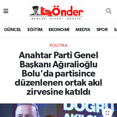
GÜNCEL
Zonguldak Nöbetçi Eczaneler
GÜNCEL
EĞİTİM
EKONOMİ
MEDYA
SPOR
S
EĞİTİM
Zonguldak Hava Durumu
POLITIKA
EKONOMİ
Zonguldak Namaz Vakitleri
Anahtar Parti Genel
MEDYA
Zonguldak Trafik Yoğunluk Haritası
Başkanı Ağıralioğlu
Bolu'da partisince
SPOR
TFF 3.Lig 4.Grup Puan Durumu ve Fikstür
düzenlenen ortak akıl
SAĞLIK
Tüm Manşetler
zirvesine katıldı
KÜLTÜR-SANAT
Son Dakika Haberleri
YAŞAM
Haber Arşivi