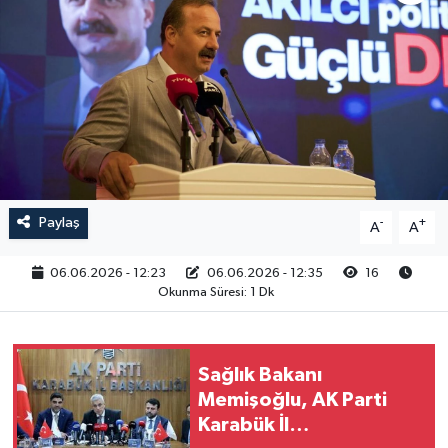
RESMİ İLAN
Paylaş
-
+
A
A
06.06.2026 - 12:23
06.06.2026 - 12:35
16
Okunma Süresi: 1 Dk
Sağlık Bakanı
Memişoğlu, AK Parti
Karabük İl