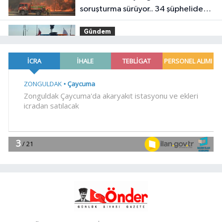
soruşturma sürüyor.. 34 şüpheliden
9'u tutuklandı
Gündem
19:04
Fethiye açıklarında
arızalanan tekne kurtarıldı
Spor
18:57
Körfez'in iki yakası
uluslararası boyuta taşınıyor
Spor
18:46
Bursa'da rahvan atları
şampiyonluğa koştu
YAŞAM
18:38
Bursa'da 700 yıllık ruh
marşlarla yaşatılıyor