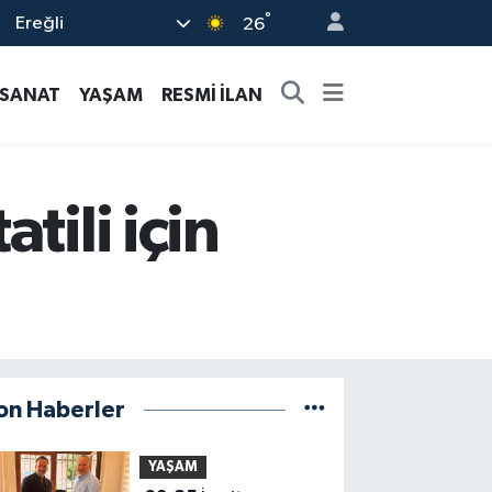
°
Ereğli
26
-SANAT
YAŞAM
RESMİ İLAN
tili için
on Haberler
YAŞAM