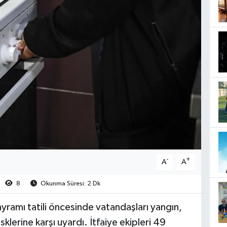
-
+
A
A
8
Okunma Süresi: 2 Dk
yramı tatili öncesinde vatandaşları yangın,
klerine karşı uyardı. İtfaiye ekipleri 49