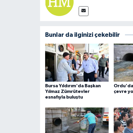
Bunlar da ilginizi çekebilir
Bursa Yıldırım'da Başkan
Ordu'da
Yılmaz Zümrütevler
çevre yo
esnafıyla buluştu