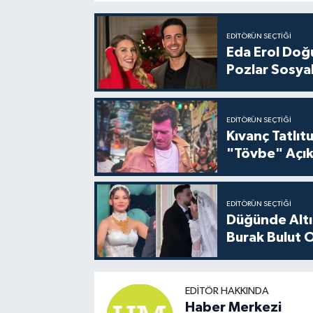
EDITÖRÜN SEÇTIĞI
Eda Erol Doğu
Pozlar Sosyal
EDITÖRÜN SEÇTIĞI
Kıvanç Tatlı
"Tövbe" Açık
EDITÖRÜN SEÇTIĞI
Düğünde Altı
Burak Bulut O
EDITÖR HAKKINDA
Haber Merkezi