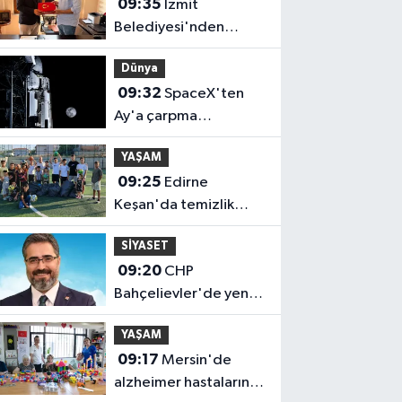
09:35
İzmit
Belediyesi'nden
muhtarlara doğum
Dünya
günü ziyareti
09:32
SpaceX'ten
Ay'a çarpma
açıklaması: Sorumlu
YAŞAM
uzay operasyonları için
09:25
Edirne
çalışıyoruz
Keşan'da temizlik
hareketi ödülsüz
SİYASET
kalmadı
09:20
CHP
Bahçelievler'de yeni
dönem
YAŞAM
09:17
Mersin'de
alzheimer hastalarına