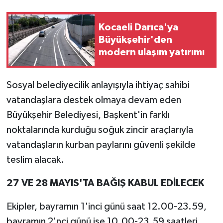
Kocaeli Darıca'ya
Büyükşehir'den
modern ulaşım yatırımı
Sosyal belediyecilik anlayışıyla ihtiyaç sahibi
vatandaşlara destek olmaya devam eden
Büyükşehir Belediyesi, Başkent'in farklı
noktalarında kurduğu soğuk zincir araçlarıyla
vatandaşların kurban paylarını güvenli şekilde
teslim alacak.
27 VE 28 MAYIS'TA BAĞIŞ KABUL EDİLECEK
Ekipler, bayramın 1'inci günü saat 12.00-23.59,
bayramın 2'nci günü ise 10.00-23.59 saatleri