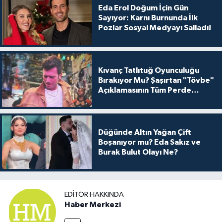
Eda Erol Doğum İçin Gün
Sayıyor: Karnı Burnunda İlk
Pozlar Sosyal Medyayı Salladı!
Kıvanç Tatlıtuğ Oyunculuğu
Bırakıyor Mu? Şaşırtan "Tövbe"
Açıklamasının Tüm Perde
Arkası
Düğünde Altın Yağan Çift
Boşanıyor mu? Eda Sakız ve
Burak Bulut Olayı Ne?
EDITÖR HAKKINDA
Haber Merkezi