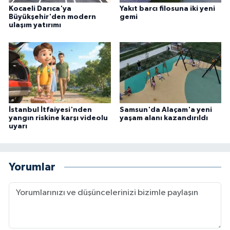
Kocaeli Darıca'ya
Yakıt barcı filosuna iki yeni
Büyükşehir'den modern
gemi
ulaşım yatırımı
İstanbul İtfaiyesi'nden
Samsun'da Alaçam'a yeni
yangın riskine karşı videolu
yaşam alanı kazandırıldı
uyarı
Yorumlar