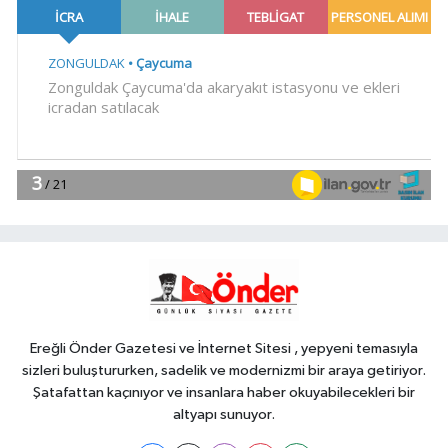
bildiri... Terörsüz Türkiye, bölgesel
güvenlik ve Gazze mesajı
YAŞAM
19:02
Yakıt barcı filosuna iki yeni
gemi
Teknoloji
18:52
Türk Tarih Kurumu'ndan tarihi
içerikler tek platformda
EKONOMİ
18:49
Fındık alım fiyatları
açıklandı... Alımlar 24 Ağustos'ta
başlıyor
Ereğli Önder Gazetesi ve İnternet Sitesi , yepyeni temasıyla
sizleri buluştururken, sadelik ve modernizmi bir araya getiriyor.
Şatafattan kaçınıyor ve insanlara haber okuyabilecekleri bir
altyapı sunuyor.