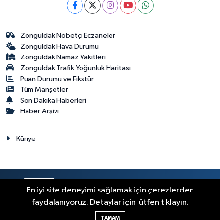
Zonguldak Nöbetçi Eczaneler
Zonguldak Hava Durumu
Zonguldak Namaz Vakitleri
Zonguldak Trafik Yoğunluk Haritası
Puan Durumu ve Fikstür
Tüm Manşetler
Son Dakika Haberleri
Haber Arşivi
Künye
RSS
Copyright © 2023. Her hakkı saklıdır.
En iyi site deneyimi sağlamak için çerezlerden
faydalanıyoruz. Detaylar için lütfen tıklayın.
Haber Yazılımı:
TE Bilişim
TAMAM