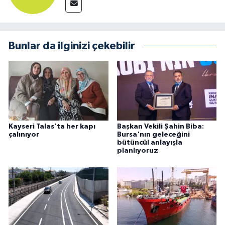
Bunlar da ilginizi çekebilir
Kayseri Talas'ta her kapı
Başkan Vekili Şahin Biba:
çalınıyor
Bursa'nın geleceğini
bütüncül anlayışla
planlıyoruz