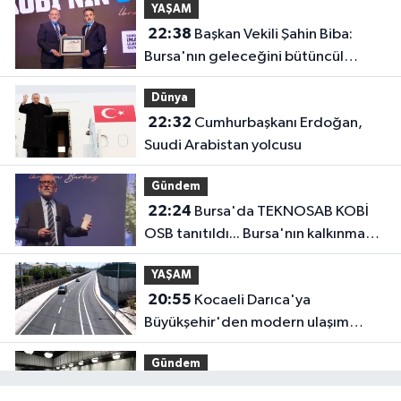
YAŞAM
22:38
Başkan Vekili Şahin Biba:
Bursa'nın geleceğini bütüncül
anlayışla planlıyoruz
Dünya
22:32
Cumhurbaşkanı Erdoğan,
Suudi Arabistan yolcusu
Gündem
22:24
Bursa'da TEKNOSAB KOBİ
OSB tanıtıldı... Bursa'nın kalkınma
yolculuğunda yeni dönem
YAŞAM
20:55
Kocaeli Darıca'ya
Büyükşehir'den modern ulaşım
yatırımı
Gündem
20:52
MGK'dan 8 maddelik