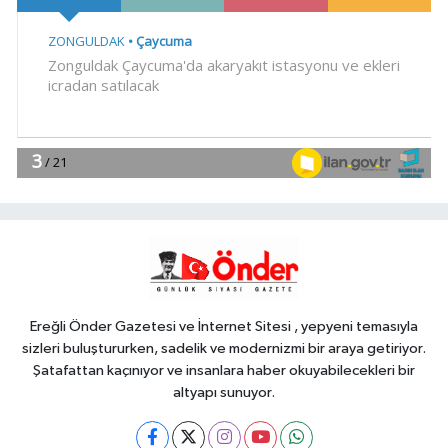
Gündem
12:30
DEÜ Hastanesi'nde büyük
dönüşüm
EKONOMİ
12:24
İbrahim Burkay seçimlerde
açık ara önde! Dev lansmanda neler
oldu?
Gündem
12:15
Kütahya Belediyesi sahada
vatandaşlarla buluştu
Ereğli Önder Gazetesi ve İnternet Sitesi , yepyeni temasıyla
sizleri buluştururken, sadelik ve modernizmi bir araya getiriyor.
Şatafattan kaçınıyor ve insanlara haber okuyabilecekleri bir
altyapı sunuyor.