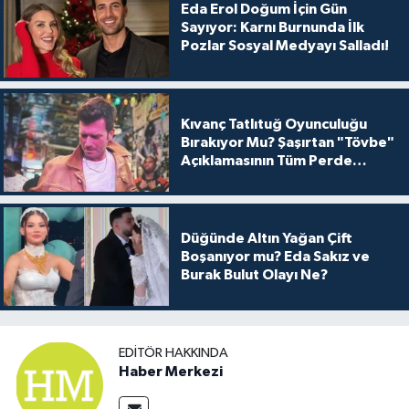
Eda Erol Doğum İçin Gün
Sayıyor: Karnı Burnunda İlk
Pozlar Sosyal Medyayı Salladı!
Kıvanç Tatlıtuğ Oyunculuğu
Bırakıyor Mu? Şaşırtan "Tövbe"
Açıklamasının Tüm Perde
Arkası
Düğünde Altın Yağan Çift
Boşanıyor mu? Eda Sakız ve
Burak Bulut Olayı Ne?
EDITÖR HAKKINDA
Haber Merkezi