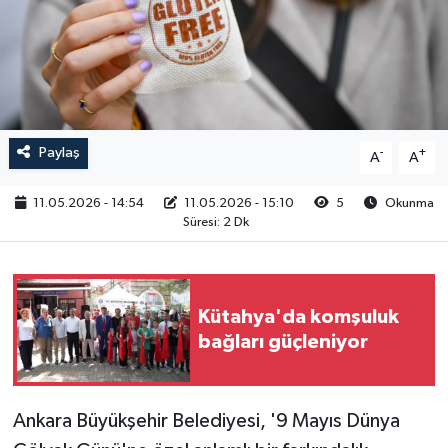
RESMİ İLAN
Paylaş
-
+
A
A
11.05.2026 - 14:54
11.05.2026 - 15:10
5
Okunma
Süresi: 2 Dk
Kütahya'da komşuluk
bağları güçleniyor
Ankara Büyükşehir Belediyesi, '9 Mayıs Dünya