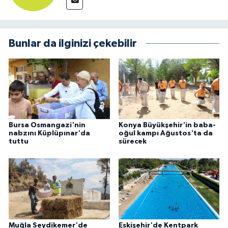
Bunlar da ilginizi çekebilir
Bursa Osmangazi'nin
Konya Büyükşehir'in baba-
nabzını Küplüpınar'da
oğul kampı Ağustos'ta da
tuttu
sürecek
Muğla Seydikemer'de
Eskişehir'de Kentpark