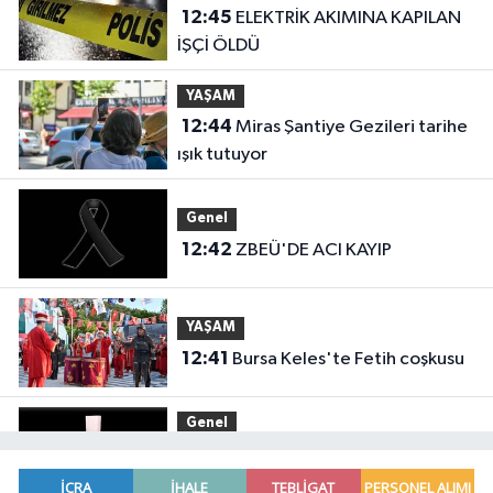
12:45
ELEKTRİK AKIMINA KAPILAN
İŞÇİ ÖLDÜ
YAŞAM
12:44
Miras Şantiye Gezileri tarihe
ışık tutuyor
Genel
12:42
ZBEÜ'DE ACI KAYIP
YAŞAM
12:41
Bursa Keles'te Fetih coşkusu
Genel
12:39
LİSTEYE GİREMEYENLERDEN
SERT AÇIKLAMA