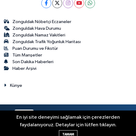
Zonguldak Nöbetçi Eczaneler
Zonguldak Hava Durumu
Zonguldak Namaz Vakitleri
Zonguldak Trafik Yoğunluk Haritası
Puan Durumu ve Fikstür
Tüm Manşetler
Son Dakika Haberleri
Haber Arşivi
Künye
RSS
Copyright © 2023. Her hakkı saklıdır.
En iyi site deneyimi sağlamak için çerezlerden
faydalanıyoruz. Detaylar için lütfen tıklayın.
Haber Yazılımı:
TE Bilişim
TAMAM