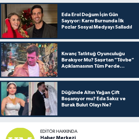
Eda Erol Doğum İçin Gün
Sayıyor: Karnı Burnunda İlk
Pozlar Sosyal Medyayı Salladı!
Kıvanç Tatlıtuğ Oyunculuğu
Bırakıyor Mu? Şaşırtan "Tövbe"
Açıklamasının Tüm Perde
Arkası
Düğünde Altın Yağan Çift
Boşanıyor mu? Eda Sakız ve
Burak Bulut Olayı Ne?
EDITÖR HAKKINDA
Haber Merkezi