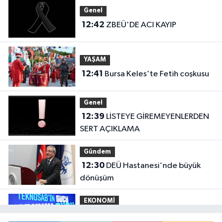
Genel
12:42
ZBEÜ'DE ACI KAYIP
YAŞAM
12:41
Bursa Keles'te Fetih coşkusu
Genel
12:39
LİSTEYE GİREMEYENLERDEN
SERT AÇIKLAMA
Gündem
12:30
DEÜ Hastanesi'nde büyük
dönüşüm
EKONOMİ
12:24
İbrahim Burkay seçimlerde