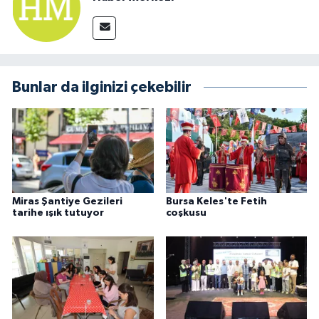
Bunlar da ilginizi çekebilir
Miras Şantiye Gezileri
Bursa Keles'te Fetih
tarihe ışık tutuyor
coşkusu