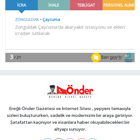
açık ara önde! Dev lansmanda neler
oldu?
Gündem
12:15
Kütahya Belediyesi sahada
vatandaşlarla buluştu
EKONOMİ
12:00
İzmir Tire lokantalarında yeni
dönem başlıyor
YAŞAM
11:45
İzmir Efes Selçuk'te engeller
atölyelerle aşılıyor
Ereğli Önder Gazetesi ve İnternet Sitesi , yepyeni temasıyla
sizleri buluştururken, sadelik ve modernizmi bir araya getiriyor.
Şatafattan kaçınıyor ve insanlara haber okuyabilecekleri bir
altyapı sunuyor.