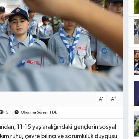
-
+
A
A
5
Okunma Süresi: 1 Dk
ndan, 11-15 yaş aralığındaki gençlerin sosyal
akım ruhu, çevre bilinci ve sorumluluk duygusu