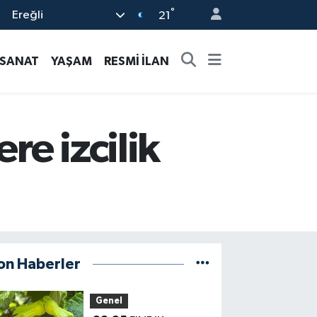
°
Ereğli
21
-SANAT
YAŞAM
RESMİ İLAN
e izcilik
on Haberler
Genel