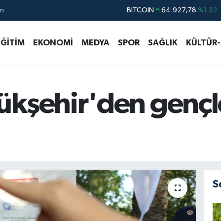
ın
DOLAR
47,5894
%0.08
EURO
55,0398
%-0.02
EĞİTİM
EKONOMİ
MEDYA
SPOR
SAĞLIK
KÜLTÜR
STERLİN
64,1581
%0.16
GRAM ALTIN
6508.83
%4.44
BİST100
13.703
%11
kşehir'den gençler
S