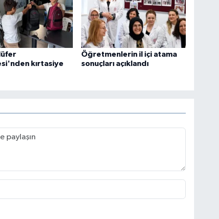
lüfer
Öğretmenlerin il içi atama
si'nden kırtasiye
sonuçları açıklandı