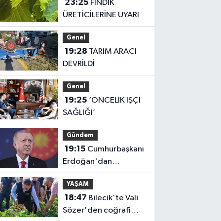
23:25
FINDIK
ÜRETİCİLERİNE UYARI
Genel
19:28
TARIM ARACI
DEVRİLDİ
Genel
19:25
‘ÖNCELİK İŞÇİ
SAĞLIĞI’
Gündem
19:15
Cumhurbaşkanı
Erdoğan'dan
'Terörsüz Türkiye'
YAŞAM
mesajı
18:47
Bilecik'te Vali
Sözer'den coğrafi