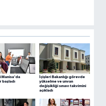
 Manisa'da
İçişleri Bakanlığı görevde
r başladı
yükselme ve unvan
değişikliği sınavı takvimini
açıkladı