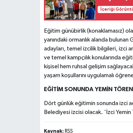
İçeriği Görünt
Eğitim günübirlik (konaklamasız) ol
yanındaki ormanlık alanda bulunan 
adayları, temel izcilik bilgileri, izc
ve temel kampçılık konularında eği
kişisel hem ruhsal gelişim sağlaya
yaşam koşullarını uygulamalı öğren
EĞİTİM SONUNDA YEMİN TÖREN
Dört günlük eğitimin sonunda izci 
Belediyesi izcisi olacak. 'İzci Yemin
Kaynak:
RSS