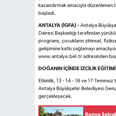
kazandırmak amacıyla düzenlenen İz
başladı.
ANTALYA (İGFA) -
Antalya Büyükşe
Dairesi Başkanlığı tarafından yürütül
programı, çocukların zihinsel, fiziks
gelişimine katkı sağlamayı amaçlıyo
www.antalya.bel.tr adresinden başv
DOĞANIN İÇİNDE İZCİLİK EĞİTİMİ
Etkinlik, 13 - 14 - 16 ve 17 Temmuz
Antalya Büyükşehir Belediyesi Genç
gerçekleşecek.
Konya Selçuk