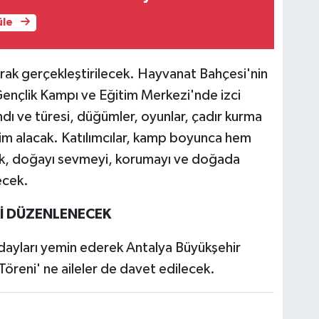
üle
arak gerçekleştirilecek. Hayvanat Bahçesi'nin
Gençlik Kampı ve Eğitim Merkezi'nde izci
i andı ve türesi, düğümler, oyunlar, çadır kurma
tim alacak. Katılımcılar, kamp boyunca hem
cak, doğayı sevmeyi, korumayı ve doğada
ecek.
İ DÜZENLENECEK
adayları yemin ederek Antalya Büyükşehir
 Töreni' ne aileler de davet edilecek.