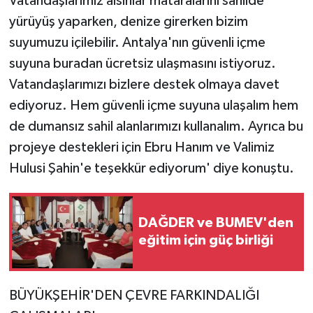
Vatandaşlarımız alsınlar mataralarını sahilde
yürüyüş yaparken, denize girerken bizim
suyumuzu içilebilir. Antalya'nın güvenli içme
suyuna buradan ücretsiz ulaşmasını istiyoruz.
Vatandaşlarımızı bizlere destek olmaya davet
ediyoruz. Hem güvenli içme suyuna ulaşalım hem
de dumansız sahil alanlarımızı kullanalım. Ayrıca bu
projeye destekleri için Ebru Hanım ve Valimiz
Hulusi Şahin'e teşekkür ediyorum' diye konuştu.
DAĞDER ve BUMEV'den
eğitim için güç birliği
BÜYÜKŞEHİR'DEN ÇEVRE FARKINDALIĞI