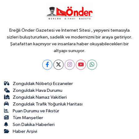
Gündem
09:00
Kayseri- Ankara hattı uyumlu
çalışıyor
Ereğli Önder Gazetesi ve İnternet Sitesi , yepyeni temasıyla
sizleri buluştururken, sadelik ve modernizmi bir araya getiriyor.
Şatafattan kaçınıyor ve insanlara haber okuyabilecekleri bir
altyapı sunuyor.
Zonguldak Nöbetçi Eczaneler
Zonguldak Hava Durumu
Zonguldak Namaz Vakitleri
Zonguldak Trafik Yoğunluk Haritası
Puan Durumu ve Fikstür
Tüm Manşetler
Son Dakika Haberleri
Haber Arşivi