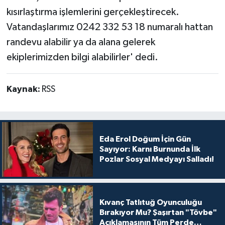
kısırlaştırma işlemlerini gerçekleştirecek.
Vatandaşlarımız 0242 332 53 18 numaralı hattan
randevu alabilir ya da alana gelerek
ekiplerimizden bilgi alabilirler' dedi.
Kaynak:
RSS
Eda Erol Doğum İçin Gün
Sayıyor: Karnı Burnunda İlk
Pozlar Sosyal Medyayı Salladı!
Kıvanç Tatlıtuğ Oyunculuğu
Bırakıyor Mu? Şaşırtan "Tövbe"
Açıklamasının Tüm Perde