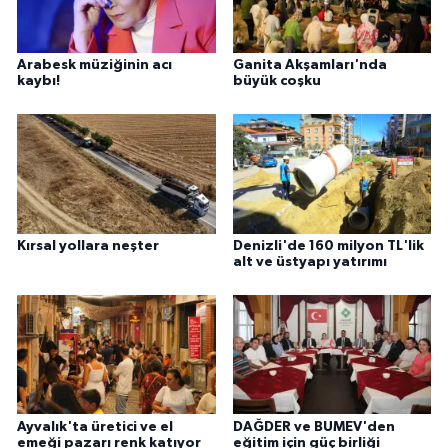
Arabesk müziğinin acı
Ganita Akşamları'nda
kaybı!
büyük coşku
Kırsal yollara neşter
Denizli'de 160 milyon TL'lik
alt ve üstyapı yatırımı
Ayvalık'ta üretici ve el
DAĞDER ve BUMEV'den
emeği pazarı renk katıyor
eğitim için güç birliği