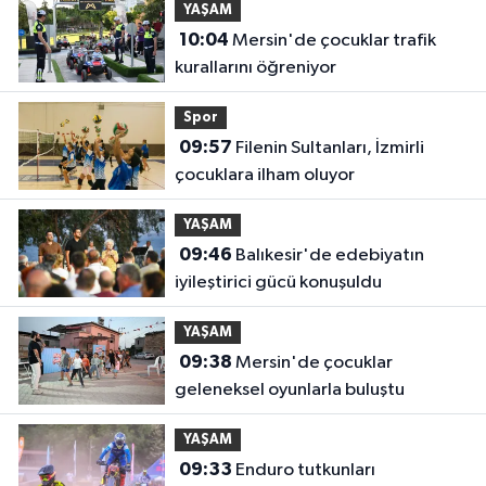
YAŞAM
10:04
Mersin'de çocuklar trafik
kurallarını öğreniyor
Spor
09:57
Filenin Sultanları, İzmirli
çocuklara ilham oluyor
YAŞAM
09:46
Balıkesir'de edebiyatın
iyileştirici gücü konuşuldu
YAŞAM
09:38
Mersin'de çocuklar
geleneksel oyunlarla buluştu
YAŞAM
09:33
Enduro tutkunları