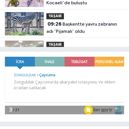
Kocaeli'de buluştu
YAŞAM
09:26
Başkentte yavru zebranın
adı 'Pijamalı' oldu
YAŞAM
09:20
Kocaeli'de çocuklara yangın
güvenliği eğitimi
YAŞAM
09:14
İzmir'in ilk lavanta parkı
geliyor
YAŞAM
09:07
Manisa'da üst geçide
asansör kolaylığı