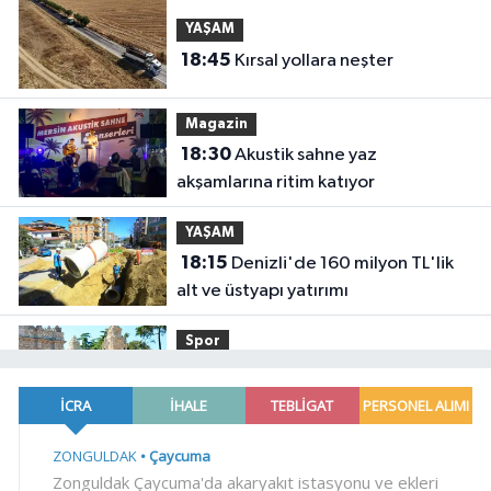
YAŞAM
18:45
Kırsal yollara neşter
Magazin
18:30
Akustik sahne yaz
akşamlarına ritim katıyor
YAŞAM
18:15
Denizli'de 160 milyon TL'lik
alt ve üstyapı yatırımı
Spor
18:00
Şampiyonlar, İETT ile
İstanbul'da
YAŞAM
17:45
Ayvalık'ta üretici ve el emeği