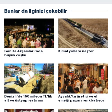
Bunlar da ilginizi çekebilir
Ganita Akşamları'nda
Kırsal yollara neşter
büyük coşku
Denizli'de 160 milyon TL'lik
Ayvalık'ta üretici ve el
alt ve üstyapı yatırımı
emeği pazarı renk katıyor