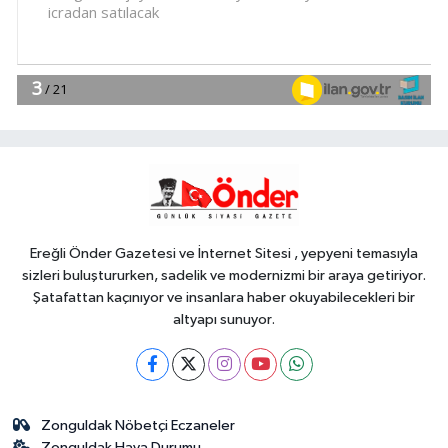
pazarı renk katıyor
YAŞAM
17:30
DAĞDER ve BUMEV'den
eğitim için güç birliği
YAŞAM
17:17
Bursa Büyükşehir
Harmancık'ta da yolları yeniliyor
Ereğli Önder Gazetesi ve İnternet Sitesi , yepyeni temasıyla
sizleri buluştururken, sadelik ve modernizmi bir araya getiriyor.
Şatafattan kaçınıyor ve insanlara haber okuyabilecekleri bir
altyapı sunuyor.
Zonguldak Nöbetçi Eczaneler
Zonguldak Hava Durumu