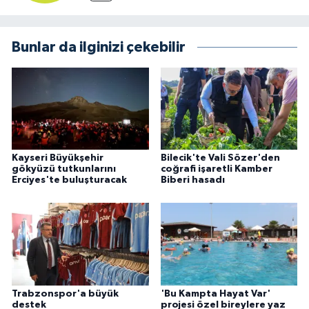
Bunlar da ilginizi çekebilir
Kayseri Büyükşehir
Bilecik'te Vali Sözer'den
gökyüzü tutkunlarını
coğrafi işaretli Kamber
Erciyes'te buluşturacak
Biberi hasadı
Trabzonspor'a büyük
'Bu Kampta Hayat Var'
destek
projesi özel bireylere yaz