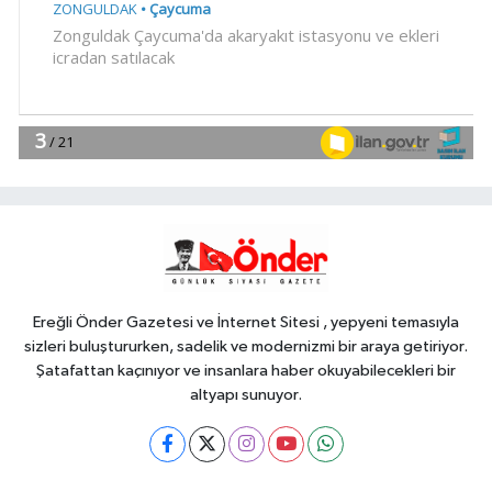
Spor
10:00
VakıfBank, Vanja Ivanovic'i
transfer etti
Gündem
09:45
Kütahya'da Geleneksel
Müderris Mahallesi Şenliği coşkusu
Gündem
09:33
Terörsüz Türkiye yasa teklifi
komisyondan geçti
Ereğli Önder Gazetesi ve İnternet Sitesi , yepyeni temasıyla
sizleri buluştururken, sadelik ve modernizmi bir araya getiriyor.
Şatafattan kaçınıyor ve insanlara haber okuyabilecekleri bir
altyapı sunuyor.