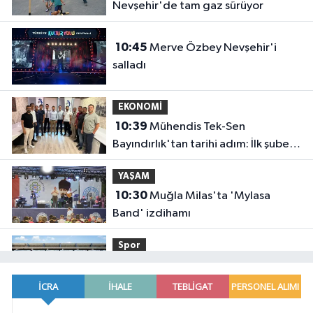
Nevşehir'de tam gaz sürüyor
10:45
Merve Özbey Nevşehir'i
salladı
EKONOMİ
10:39
Mühendis Tek-Sen
Bayındırlık'tan tarihi adım: İlk şube
Diyarbakır'da açıldı
YAŞAM
10:30
Muğla Milas'ta 'Mylasa
Band' izdihamı
Spor
10:15
Uludağ İçecek, 1. FC
Nürnberg'in resmi sponsoru oldu