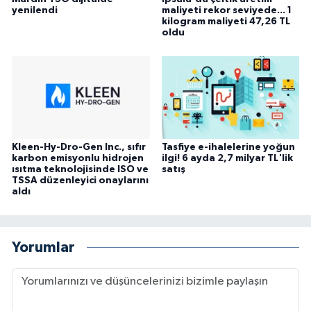
yenilendi
maliyeti rekor seviyede... 1
kilogram maliyeti 47,26 TL
oldu
Kleen-Hy-Dro-Gen Inc., sıfır
Tasfiye e-ihalelerine yoğun
karbon emisyonlu hidrojen
ilgi! 6 ayda 2,7 milyar TL'lik
ısıtma teknolojisinde ISO ve
satış
TSSA düzenleyici onaylarını
aldı
Yorumlar