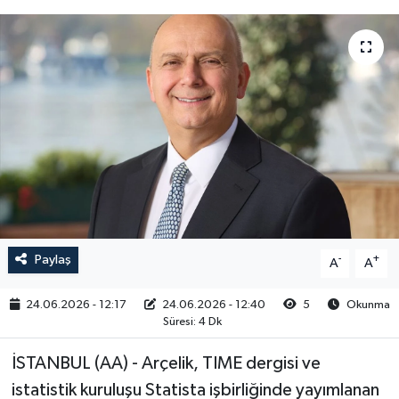
RESMİ İLAN
Paylaş
-
+
A
A
24.06.2026 - 12:17
24.06.2026 - 12:40
5
Okunma
Süresi: 4 Dk
İSTANBUL (AA) - Arçelik, TIME dergisi ve
istatistik kuruluşu Statista işbirliğinde yayımlanan