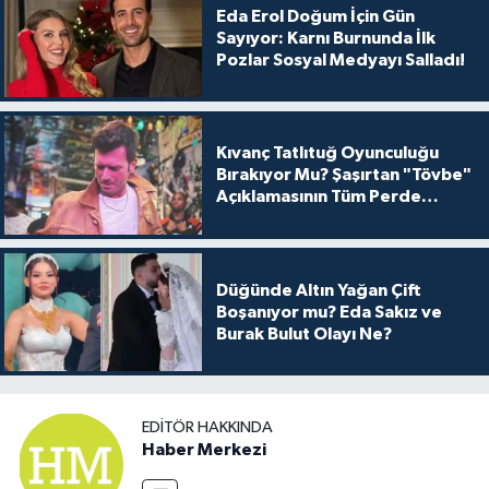
Eda Erol Doğum İçin Gün
Sayıyor: Karnı Burnunda İlk
Pozlar Sosyal Medyayı Salladı!
Kıvanç Tatlıtuğ Oyunculuğu
Bırakıyor Mu? Şaşırtan "Tövbe"
Açıklamasının Tüm Perde
Arkası
Düğünde Altın Yağan Çift
Boşanıyor mu? Eda Sakız ve
Burak Bulut Olayı Ne?
EDITÖR HAKKINDA
Haber Merkezi