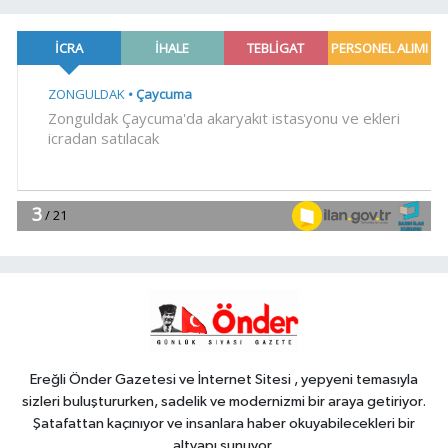
19:02
Yakıt barcı filosuna iki yeni
gemi
Teknoloji
18:52
Türk Tarih Kurumu'ndan tarihi
içerikler tek platformda
EKONOMİ
18:49
Fındık alım fiyatları
açıklandı... Alımlar 24 Ağustos'ta
başlıyor
Genel
18:48
.
Ereğli Önder Gazetesi ve İnternet Sitesi , yepyeni temasıyla
sizleri buluştururken, sadelik ve modernizmi bir araya getiriyor.
Şatafattan kaçınıyor ve insanlara haber okuyabilecekleri bir
altyapı sunuyor.