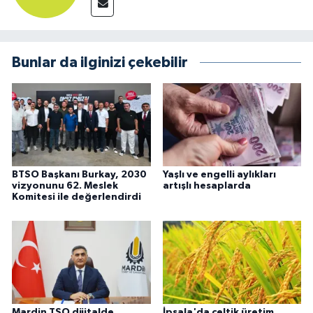
Bunlar da ilginizi çekebilir
BTSO Başkanı Burkay, 2030
Yaşlı ve engelli aylıkları
vizyonunu 62. Meslek
artışlı hesaplarda
Komitesi ile değerlendirdi
Mardin TSO dijitalde
İpsala'da çeltik üretim