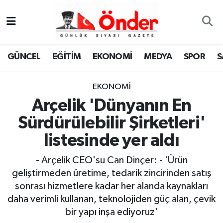
GÜNCEL
Zonguldak Nöbetçi Eczaneler
GÜNCEL
EĞİTİM
EKONOMİ
MEDYA
SPOR
S
EĞİTİM
Zonguldak Hava Durumu
EKONOMİ
EKONOMİ
Zonguldak Namaz Vakitleri
Arçelik 'Dünyanın En
MEDYA
Zonguldak Trafik Yoğunluk Haritası
Sürdürülebilir Şirketleri'
listesinde yer aldı
SPOR
TFF 3.Lig 4.Grup Puan Durumu ve Fikstür
- Arçelik CEO'su Can Dinçer: - 'Ürün
SAĞLIK
Tüm Manşetler
geliştirmeden üretime, tedarik zincirinden satış
sonrası hizmetlere kadar her alanda kaynakları
KÜLTÜR-SANAT
Son Dakika Haberleri
daha verimli kullanan, teknolojiden güç alan, çevik
bir yapı inşa ediyoruz'
YAŞAM
Haber Arşivi