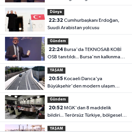
anlayışla planlıyoruz
Dünya
22:32
Cumhurbaşkanı Erdoğan,
Suudi Arabistan yolcusu
Gündem
22:24
Bursa'da TEKNOSAB KOBİ
OSB tanıtıldı... Bursa'nın kalkınma
yolculuğunda yeni dönem
YAŞAM
20:55
Kocaeli Darıca'ya
Büyükşehir'den modern ulaşım
yatırımı
Gündem
20:52
MGK'dan 8 maddelik
bildiri... Terörsüz Türkiye, bölgesel
güvenlik ve Gazze mesajı
YAŞAM