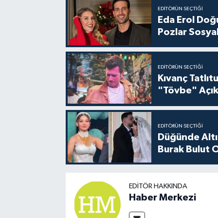
EDITÖRÜN SEÇTIĞI
Eda Erol Doğu
Pozlar Sosyal
EDITÖRÜN SEÇTIĞI
Kıvanç Tatlı
"Tövbe" Açık
EDITÖRÜN SEÇTIĞI
Düğünde Altı
Burak Bulut O
EDITÖR HAKKINDA
Haber Merkezi