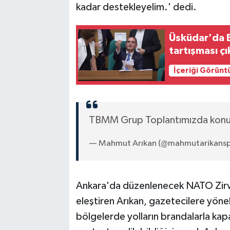
kadar destekleyelim.' dedi.
Üsküdar'da B
tartışması çı
İçeriği Görünt
TBMM Grup Toplantımızda kon
— Mahmut Arıkan (@mahmutarikansp
Ankara'da düzenlenecek NATO Zirve
eleştiren Arıkan, gazetecilere yönel
bölgelerde yolların brandalarla kap