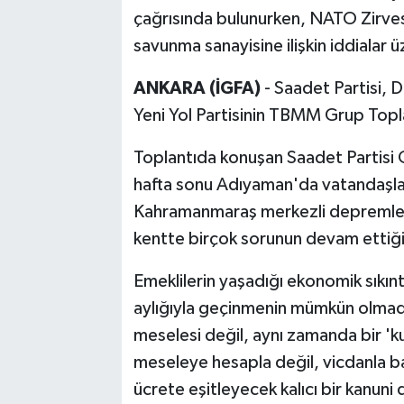
çağrısında bulunurken, NATO Zirvesi
savunma sanayisine ilişkin iddialar 
ANKARA (İGFA)
- Saadet Partisi, 
Yeni Yol Partisinin TBMM Grup Toplan
Toplantıda konuşan Saadet Partisi 
hafta sonu Adıyaman'da vatandaşlarla
Kahramanmaraş merkezli depremler
kentte birçok sorunun devam ettiği
Emeklilerin yaşadığı ekonomik sıkınt
aylığıyla geçinmenin mümkün olmadı
meselesi değil, aynı zamanda bir 'ku
meseleye hesapla değil, vicdanla ba
ücrete eşitleyecek kalıcı bir kanuni