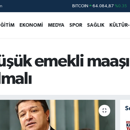
ın
DOLAR
47,5760
%0.1
EURO
55,0126
%0.29
EĞİTİM
EKONOMİ
MEDYA
SPOR
SAĞLIK
KÜLTÜR
STERLİN
64,1794
%0.29
GRAM ALTIN
6508.83
%4.44
BİST100
13.647
%-30
üşük emekli maaşı
lmalı
S