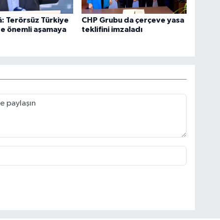
â: Terörsüz Türkiye
CHP Grubu da çerçeve yasa
de önemli aşamaya
teklifini imzaladı