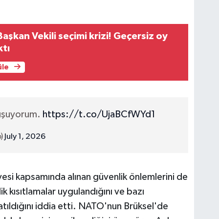
aşkan Vekili seçimi krizi! Geçersiz oy
ktı
üle
uşuyorum.
https://t.co/UjaBCfWYd1
)
July 1, 2026
si kapsamında alınan güvenlik önlemlerini de
ik kısıtlamalar uygulandığını ve bazı
atıldığını iddia etti. NATO'nun Brüksel'de