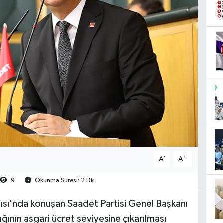
-
+
A
A
9
Okunma Süresi: 2 Dk
ısı'nda konuşan Saadet Partisi Genel Başkanı
ının asgari ücret seviyesine çıkarılması