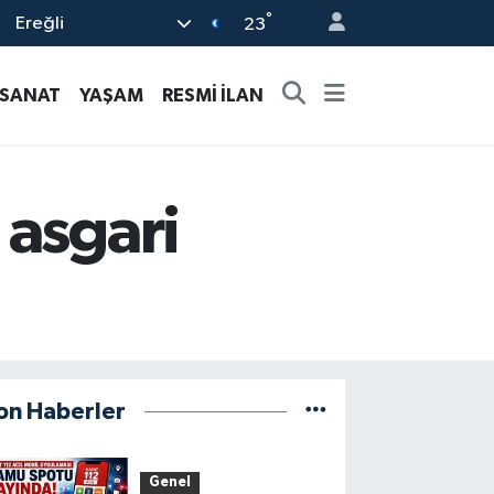
°
Ereğli
23
-SANAT
YAŞAM
RESMİ İLAN
 asgari
on Haberler
Genel