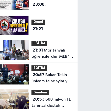
23:08
.
Genel
21:21
.
EĞİTİM
21:01
Moritanyalı
öğrencilerden MEB'e
ziyaret
EĞİTİM
20:57
Bakan Tekin
üniversite adaylarıyla
tecrübe paylaştı
Gündem
20:53
688 milyon TL
tarımsal destek