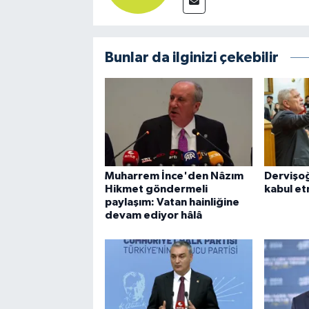
Bunlar da ilginizi çekebilir
Muharrem İnce'den Nâzım
Dervişoğ
Hikmet göndermeli
kabul e
paylaşım: Vatan hainliğine
devam ediyor hâlâ