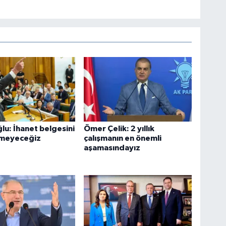
lu: İhanet belgesini
Ömer Çelik: 2 yıllık
tmeyeceğiz
çalışmanın en önemli
aşamasındayız