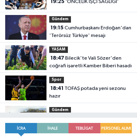
19:25
‘ÖNCELİK İŞÇİ SAĞLIĞI’
Gündem
19:15
Cumhurbaşkanı Erdoğan'dan
'Terörsüz Türkiye' mesajı
YAŞAM
18:47
Bilecik'te Vali Sözer'den
coğrafi işaretli Kamber Biberi hasadı
Spor
18:41
TOFAŞ potada yeni sezonu
hazır
Gündem
18:36
Osman Gazi platformu
Eylül'de göreve başlayacak...
Gabar'da günlük petrol üretimi 83