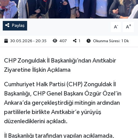
RESMİ İLAN
Paylaş
-
+
A
A
30.05.2026 - 20:35
407
1
Okunma Süresi: 1 Dk
CHP Zonguldak İl Başkanlığı’ndan Anıtkabir
Ziyaretine İlişkin Açıklama
Cumhuriyet Halk Partisi (CHP) Zonguldak İl
Başkanlığı, CHP Genel Başkanı Özgür Özel’in
Ankara’da gerçekleştirdiği mitingin ardından
partililerle birlikte Anıtkabir’e yürüyüş
düzenlediklerini açıkladı.
İl Başkanlığı tarafından yapılan açıklamada,