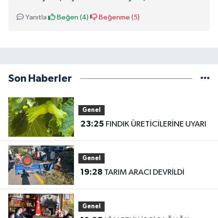
Yanıtla
Beğen (
4
)
Beğenme (
5
)
Son Haberler
Genel
23:25
FINDIK ÜRETİCİLERİNE UYARI
Genel
19:28
TARIM ARACI DEVRİLDİ
Genel