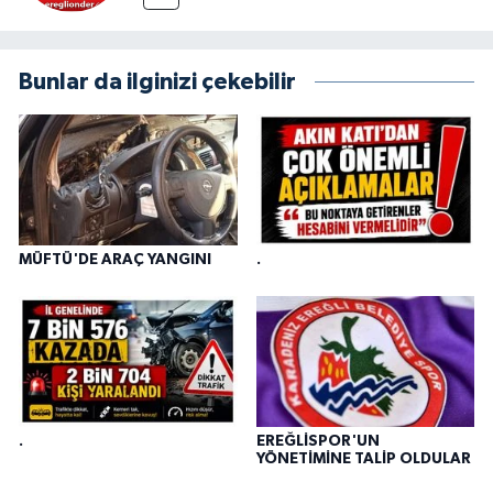
Bunlar da ilginizi çekebilir
MÜFTÜ'DE ARAÇ YANGINI
.
.
EREĞLİSPOR'UN
YÖNETİMİNE TALİP OLDULAR