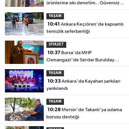
ürünlerine sıkı denetim... Güvensiz
ürünler toplatılacak!
YAŞAM
10:41
Ankara Keçiören'de kapsamlı
temizlik seferberliği
SİYASET
10:37
Bursa'da MHP
Osmangazi'de Serdar Burulday
dönemi
YAŞAM
10:33
Ankara'da Kayahan şarkıları
yankılandı
YAŞAM
10:28
Mersin'de Takanlı'ya sulama
borusu desteği