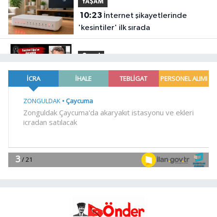
YAŞAM
10:23
İnternet şikayetlerinde
'kesintiler' ilk sırada
Genel
10:18
.
YAŞAM
10:16
İzmir Körfezi'ne açılan
Poligon Deresi'nde dip temizliği
EKONOMİ
10:08
Antalya Muratpaşa'da kadın
kooperatiflerinden yerel ekonomiye
katkı
Genel
10:06
BAKANLIKTAN KIRTASİYE