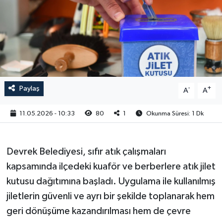
RESMİ İLAN
Paylaş
-
+
A
A
11.05.2026 - 10:33
80
1
Okunma Süresi: 1 Dk
Devrek Belediyesi, sıfır atık çalışmaları
kapsamında ilçedeki kuaför ve berberlere atık jilet
kutusu dağıtımına başladı. Uygulama ile kullanılmış
jiletlerin güvenli ve ayrı bir şekilde toplanarak hem
geri dönüşüme kazandırılması hem de çevre