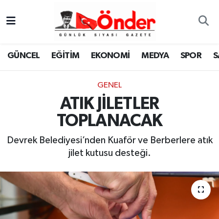
GÜNCEL
Zonguldak Nöbetçi Eczaneler
GÜNCEL
EĞİTİM
EKONOMİ
MEDYA
SPOR
S
EĞİTİM
Zonguldak Hava Durumu
GENEL
EKONOMİ
Zonguldak Namaz Vakitleri
ATIK JİLETLER
MEDYA
Zonguldak Trafik Yoğunluk Haritası
TOPLANACAK
SPOR
TFF 3.Lig 4.Grup Puan Durumu ve Fikstür
Devrek Belediyesi’nden Kuaför ve Berberlere atık
jilet kutusu desteği.
SAĞLIK
Tüm Manşetler
KÜLTÜR-SANAT
Son Dakika Haberleri
YAŞAM
Haber Arşivi