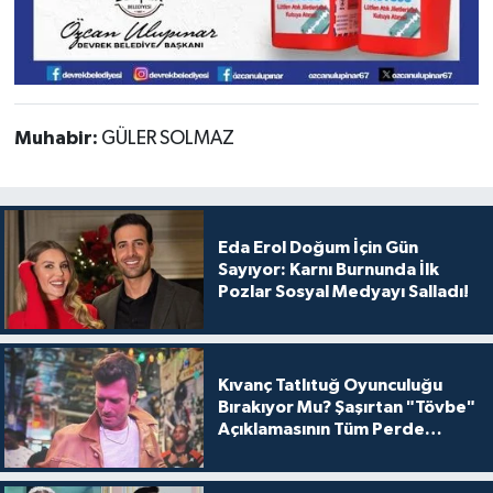
Muhabir:
GÜLER SOLMAZ
Eda Erol Doğum İçin Gün
Sayıyor: Karnı Burnunda İlk
Pozlar Sosyal Medyayı Salladı!
Kıvanç Tatlıtuğ Oyunculuğu
Bırakıyor Mu? Şaşırtan "Tövbe"
Açıklamasının Tüm Perde
Arkası