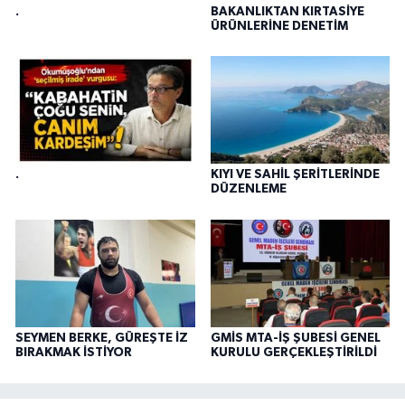
.
BAKANLIKTAN KIRTASİYE
ÜRÜNLERİNE DENETİM
.
KIYI VE SAHİL ŞERİTLERİNDE
DÜZENLEME
SEYMEN BERKE, GÜREŞTE İZ
GMİS MTA-İŞ ŞUBESİ GENEL
BIRAKMAK İSTİYOR
KURULU GERÇEKLEŞTİRİLDİ