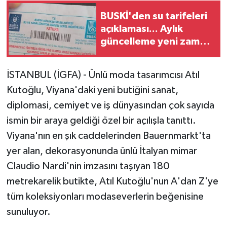
BUSKİ'den su tarifeleri
açıklaması... Aylık
güncelleme yeni zam
uygulaması değil
İSTANBUL (İGFA) - Ünlü moda tasarımcısı Atıl
Kutoğlu, Viyana'daki yeni butiğini sanat,
diplomasi, cemiyet ve iş dünyasından çok sayıda
ismin bir araya geldiği özel bir açılışla tanıttı.
Viyana'nın en şık caddelerinden Bauernmarkt'ta
yer alan, dekorasyonunda ünlü İtalyan mimar
Claudio Nardi'nin imzasını taşıyan 180
metrekarelik butikte, Atıl Kutoğlu'nun A'dan Z'ye
tüm koleksiyonları modaseverlerin beğenisine
sunuluyor.