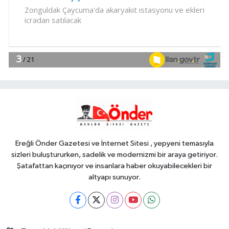
11:58
Bursa Yıldırım'da çocuklar
hem öğreniyor hem eğleniyor
Magazin
11:52
Bursa'da Aslı Hünel'den
'Açıkhava'da müzik ziyafeti
Spor
11:46
Antalya Muratpaşalı Sultanlar
kenetlendi, gözler yeni sezonda
Ereğli Önder Gazetesi ve İnternet Sitesi , yepyeni temasıyla
sizleri buluştururken, sadelik ve modernizmi bir araya getiriyor.
Şatafattan kaçınıyor ve insanlara haber okuyabilecekleri bir
altyapı sunuyor.