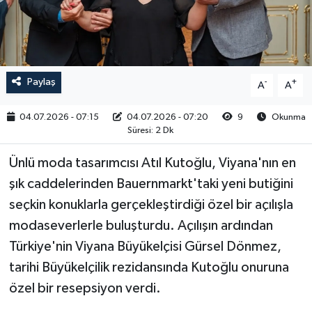
RESMİ İLAN
Paylaş
-
+
A
A
04.07.2026 - 07:15
04.07.2026 - 07:20
9
Okunma
Süresi: 2 Dk
Ünlü moda tasarımcısı Atıl Kutoğlu, Viyana'nın en
şık caddelerinden Bauernmarkt'taki yeni butiğini
seçkin konuklarla gerçekleştirdiği özel bir açılışla
modaseverlerle buluşturdu. Açılışın ardından
Türkiye'nin Viyana Büyükelçisi Gürsel Dönmez,
tarihi Büyükelçilik rezidansında Kutoğlu onuruna
özel bir resepsiyon verdi.