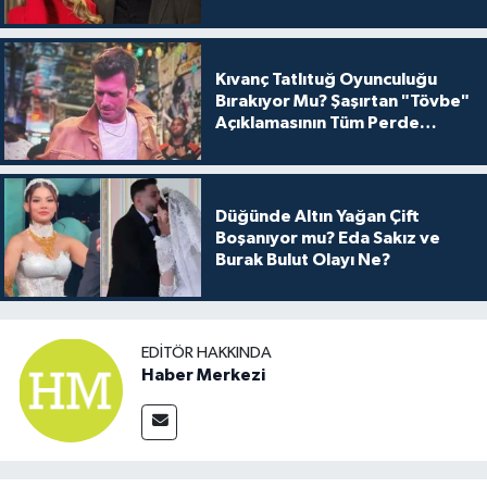
Kıvanç Tatlıtuğ Oyunculuğu
Bırakıyor Mu? Şaşırtan "Tövbe"
Açıklamasının Tüm Perde
Arkası
Düğünde Altın Yağan Çift
Boşanıyor mu? Eda Sakız ve
Burak Bulut Olayı Ne?
EDITÖR HAKKINDA
Haber Merkezi