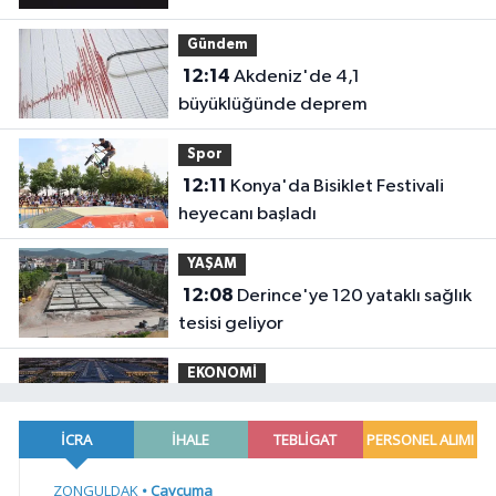
Gündem
12:14
Akdeniz'de 4,1
büyüklüğünde deprem
Spor
12:11
Konya'da Bisiklet Festivali
heyecanı başladı
YAŞAM
12:08
Derince'ye 120 yataklı sağlık
tesisi geliyor
EKONOMİ
12:04
Bursa ekonomisinde tarihi
dönüşüm hamlesi resmen başladı...
TEKNOSAB KOBİ OSB'de başvurular
YAŞAM
başladı