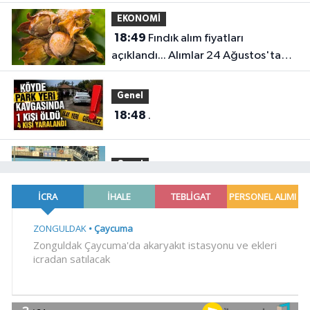
EKONOMİ
18:49
Fındık alım fiyatları
açıklandı... Alımlar 24 Ağustos'ta
başlıyor
Genel
18:48
.
Genel
18:45
HER AKŞAM AYNI ÇİLE!
Gündem
18:44
Görevden uzaklaştırılan Utku
Caner Çaykara hakkında tahliye
kararı
Dünya