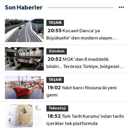
Son Haberler
YAŞAM
20:55
Kocaeli Darıca'ya
Büyükşehir'den modern ulaşım
yatırımı
Gündem
20:52
MGK'dan 8 maddelik
bildiri... Terörsüz Türkiye, bölgesel
güvenlik ve Gazze mesajı
YAŞAM
19:02
Yakıt barcı filosuna iki yeni
gemi
Teknoloji
18:52
Türk Tarih Kurumu'ndan tarihi
içerikler tek platformda