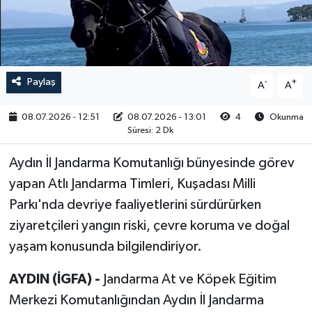
RESMİ İLAN
Paylaş
-
+
A
A
08.07.2026 - 12:51
08.07.2026 - 13:01
4
Okunma
Süresi: 2 Dk
Aydın İl Jandarma Komutanlığı bünyesinde görev
yapan Atlı Jandarma Timleri, Kuşadası Milli
Parkı'nda devriye faaliyetlerini sürdürürken
ziyaretçileri yangın riski, çevre koruma ve doğal
yaşam konusunda bilgilendiriyor.
AYDIN (İGFA) -
Jandarma At ve Köpek Eğitim
Merkezi Komutanlığından Aydın İl Jandarma