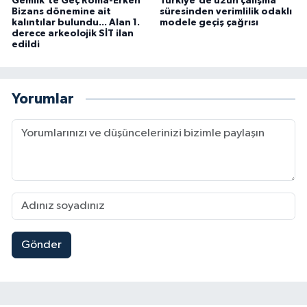
Gemlik'te Geç Roma-Erken
Türkiye'de uzun çalışma
Bizans dönemine ait
süresinden verimlilik odaklı
kalıntılar bulundu... Alan 1.
modele geçiş çağrısı
derece arkeolojik SİT ilan
edildi
Yorumlar
Gönder