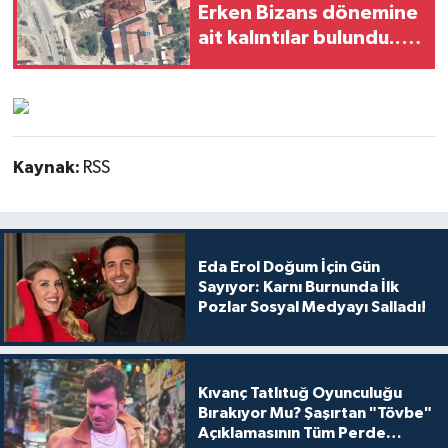
Erken Bizans dönemine
ait kalıntılar bulundu...
Alan 1. derece
arkeolojik SİT ilan edildi
Kaynak:
RSS
Eda Erol Doğum İçin Gün
Sayıyor: Karnı Burnunda İlk
Pozlar Sosyal Medyayı Salladı!
Kıvanç Tatlıtuğ Oyunculuğu
Bırakıyor Mu? Şaşırtan "Tövbe"
Açıklamasının Tüm Perde