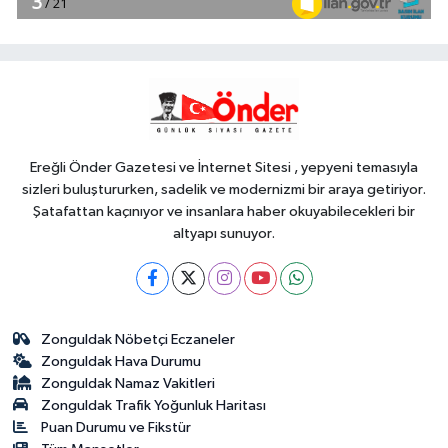
18:40
Türkiye ile Vietnam arasında
'hava'da yeni dönem... Sefer
kapasitesi artırıldı
Spor
18:35
Carettalar yeni sezona hırslı
başladı
Ereğli Önder Gazetesi ve İnternet Sitesi , yepyeni temasıyla
sizleri buluştururken, sadelik ve modernizmi bir araya getiriyor.
Şatafattan kaçınıyor ve insanlara haber okuyabilecekleri bir
altyapı sunuyor.
Zonguldak Nöbetçi Eczaneler
Zonguldak Hava Durumu
Zonguldak Namaz Vakitleri
Zonguldak Trafik Yoğunluk Haritası
Puan Durumu ve Fikstür