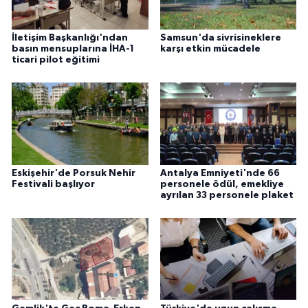
İletişim Başkanlığı'ndan
Samsun'da sivrisineklere
basın mensuplarına İHA-1
karşı etkin mücadele
ticari pilot eğitimi
Eskişehir'de Porsuk Nehir
Antalya Emniyeti'nde 66
Festivali başlıyor
personele ödül, emekliye
ayrılan 33 personele plaket