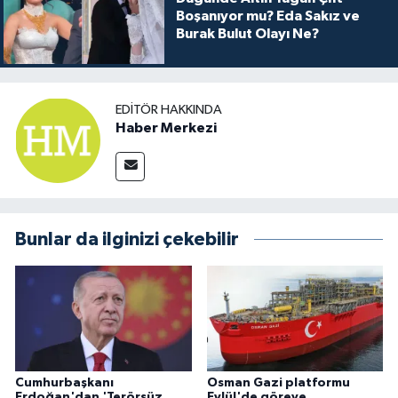
Boşanıyor mu? Eda Sakız ve
Burak Bulut Olayı Ne?
EDITÖR HAKKINDA
Haber Merkezi
Bunlar da ilginizi çekebilir
Cumhurbaşkanı
Osman Gazi platformu
Erdoğan'dan 'Terörsüz
Eylül'de göreve