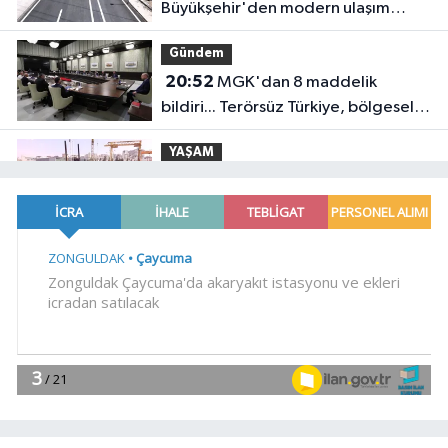
Büyükşehir'den modern ulaşım
yatırımı
Gündem
20:52
MGK'dan 8 maddelik
bildiri... Terörsüz Türkiye, bölgesel
güvenlik ve Gazze mesajı
YAŞAM
19:02
Yakıt barcı filosuna iki yeni
gemi
Teknoloji
18:52
Türk Tarih Kurumu'ndan tarihi
içerikler tek platformda
EKONOMİ
18:49
Fındık alım fiyatları
açıklandı... Alımlar 24 Ağustos'ta
başlıyor