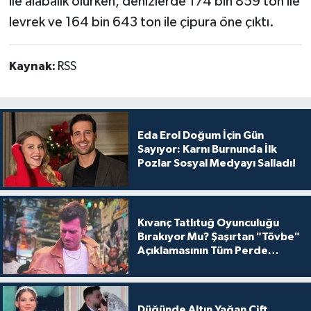
ile alabalık olurken, denizlerde 174 bin 859 ton ile
levrek ve 164 bin 643 ton ile çipura öne çıktı.
Kaynak:
RSS
Eda Erol Doğum İçin Gün
Sayıyor: Karnı Burnunda İlk
Pozlar Sosyal Medyayı Salladı!
Kıvanç Tatlıtuğ Oyunculuğu
Bırakıyor Mu? Şaşırtan "Tövbe"
Açıklamasının Tüm Perde
Arkası
Düğünde Altın Yağan Çift