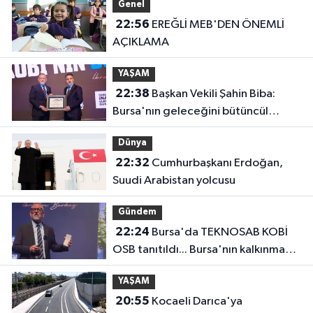
Genel
22:56
EREĞLİ MEB'DEN ÖNEMLİ
AÇIKLAMA
YAŞAM
22:38
Başkan Vekili Şahin Biba:
Bursa'nın geleceğini bütüncül
anlayışla planlıyoruz
Dünya
22:32
Cumhurbaşkanı Erdoğan,
Suudi Arabistan yolcusu
Gündem
22:24
Bursa'da TEKNOSAB KOBİ
OSB tanıtıldı... Bursa'nın kalkınma
yolculuğunda yeni dönem
YAŞAM
20:55
Kocaeli Darıca'ya