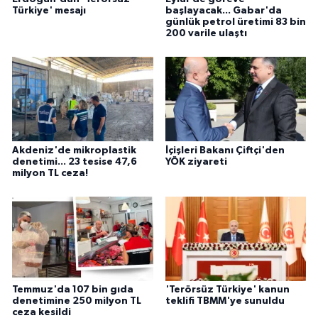
Türkiye' mesajı
başlayacak... Gabar'da
günlük petrol üretimi 83 bin
200 varile ulaştı
Akdeniz'de mikroplastik
İçişleri Bakanı Çiftçi'den
denetimi... 23 tesise 47,6
YÖK ziyareti
milyon TL ceza!
Temmuz'da 107 bin gıda
'Terörsüz Türkiye' kanun
denetimine 250 milyon TL
teklifi TBMM'ye sunuldu
ceza kesildi