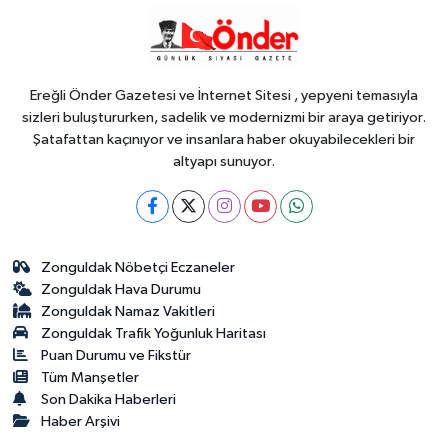
Genel
18:48
.
Ereğli Önder Gazetesi ve İnternet Sitesi , yepyeni temasıyla
sizleri buluştururken, sadelik ve modernizmi bir araya getiriyor.
Şatafattan kaçınıyor ve insanlara haber okuyabilecekleri bir
altyapı sunuyor.
Zonguldak Nöbetçi Eczaneler
Zonguldak Hava Durumu
Zonguldak Namaz Vakitleri
Zonguldak Trafik Yoğunluk Haritası
Puan Durumu ve Fikstür
Tüm Manşetler
Son Dakika Haberleri
Haber Arşivi