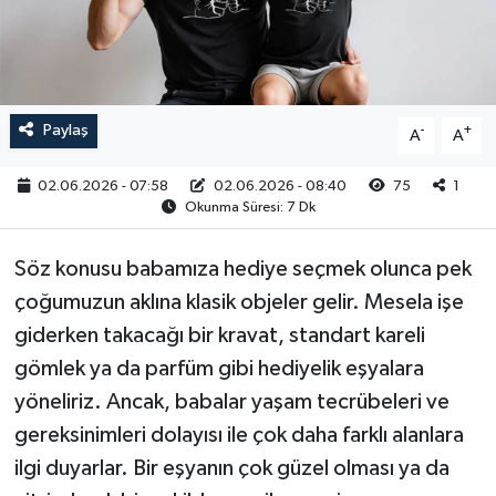
RESMİ İLAN
Paylaş
-
+
A
A
02.06.2026 - 07:58
02.06.2026 - 08:40
75
1
Okunma Süresi: 7 Dk
Söz konusu babamıza hediye seçmek olunca pek
çoğumuzun aklına klasik objeler gelir. Mesela işe
giderken takacağı bir kravat, standart kareli
gömlek ya da parfüm gibi hediyelik eşyalara
yöneliriz. Ancak, babalar yaşam tecrübeleri ve
gereksinimleri dolayısı ile çok daha farklı alanlara
ilgi duyarlar. Bir eşyanın çok güzel olması ya da