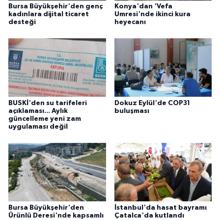
Bursa Büyükşehir'den genç
Konya'dan 'Vefa
kadınlara dijital ticaret
Umresi'nde ikinci kura
desteği
heyecanı
BUSKİ'den su tarifeleri
Dokuz Eylül'de COP31
açıklaması... Aylık
buluşması
güncelleme yeni zam
uygulaması değil
Bursa Büyükşehir'den
İstanbul'da hasat bayramı
Ürünlü Deresi'nde kapsamlı
Çatalca'da kutlandı