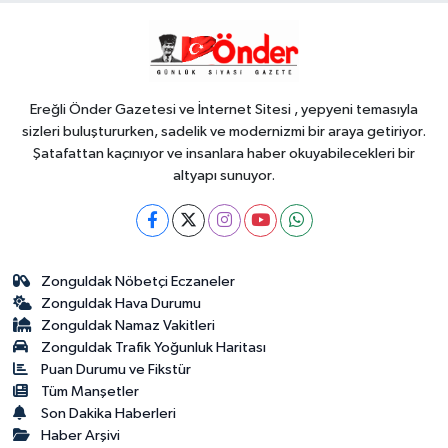
Teknoloji
18:45
Yapay zeka genç
girişimcilere yeni kapılar açıyor
Ereğli Önder Gazetesi ve İnternet Sitesi , yepyeni temasıyla
sizleri buluştururken, sadelik ve modernizmi bir araya getiriyor.
Şatafattan kaçınıyor ve insanlara haber okuyabilecekleri bir
altyapı sunuyor.
Zonguldak Nöbetçi Eczaneler
Zonguldak Hava Durumu
Zonguldak Namaz Vakitleri
Zonguldak Trafik Yoğunluk Haritası
Puan Durumu ve Fikstür
Tüm Manşetler
Son Dakika Haberleri
Haber Arşivi