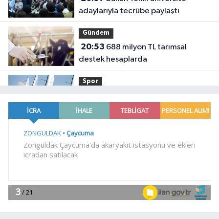
adaylarıyla tecrübe paylaştı
Gündem
20:53
688 milyon TL tarımsal
destek hesaplarda
Spor
19:02
Yelkencilerin zorlu
mücadelesi ilk günde nefes kesti
YAŞAM
18:55
Bursa'da tarihi eser
operasyonu! 273 sikke ve 18 obje ele
geçirildi
YAŞAM
18:51
Eyüpsultan Meydanı
yenileniyor... İlk taşı Nuri Aslan koydu