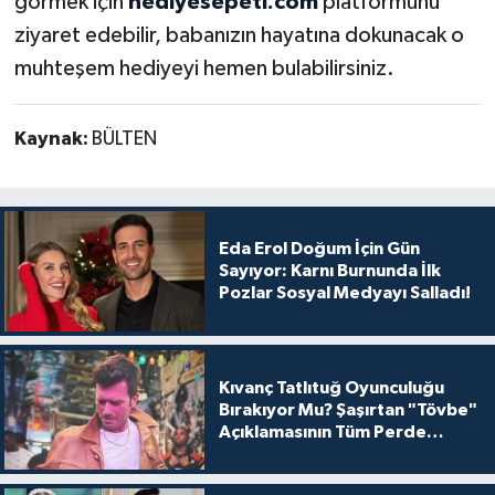
görmek için
hediyesepeti.com
platformunu
ziyaret edebilir, babanızın hayatına dokunacak o
muhteşem hediyeyi hemen bulabilirsiniz.
Kaynak:
BÜLTEN
Eda Erol Doğum İçin Gün
Sayıyor: Karnı Burnunda İlk
Pozlar Sosyal Medyayı Salladı!
Kıvanç Tatlıtuğ Oyunculuğu
Bırakıyor Mu? Şaşırtan "Tövbe"
Açıklamasının Tüm Perde
Arkası