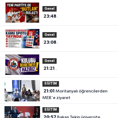
Genel
23:48
.
Genel
23:08
.
Genel
21:21
.
EĞİTİM
21:01
Moritanyalı öğrencilerden
MEB'e ziyaret
EĞİTİM
20:57
Bakan Tekin üniversite