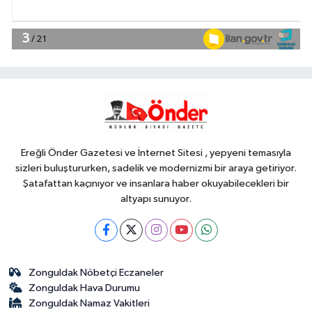
18:34
Bursa Tabip Odası: Hekimlik 5
dakikaya sığmaz
YAŞAM
18:28
Edirne Keşan'dan Elazığ'a
gönül köprüsü
Ereğli Önder Gazetesi ve İnternet Sitesi , yepyeni temasıyla
sizleri buluştururken, sadelik ve modernizmi bir araya getiriyor.
Şatafattan kaçınıyor ve insanlara haber okuyabilecekleri bir
altyapı sunuyor.
Zonguldak Nöbetçi Eczaneler
Zonguldak Hava Durumu
Zonguldak Namaz Vakitleri