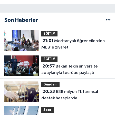
Son Haberler
EĞİTİM
21:01
Moritanyalı öğrencilerden
MEB'e ziyaret
EĞİTİM
20:57
Bakan Tekin üniversite
adaylarıyla tecrübe paylaştı
Gündem
20:53
688 milyon TL tarımsal
destek hesaplarda
Spor