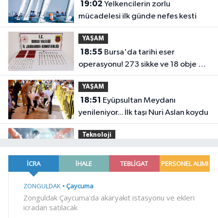
19:02
Yelkencilerin zorlu
mücadelesi ilk günde nefes kesti
YAŞAM
18:55
Bursa'da tarihi eser
operasyonu! 273 sikke ve 18 obje ele
geçirildi
YAŞAM
18:51
Eyüpsultan Meydanı
yenileniyor... İlk taşı Nuri Aslan koydu
Teknoloji
18:45
Yapay zeka genç
girişimcilere yeni kapılar açıyor
YAŞAM
18:37
Gebze'nin geleceği için
Başkent'te güçlü temaslar