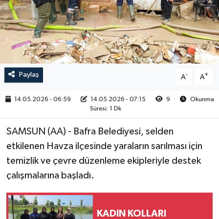
RESMİ İLAN
Paylaş
-
+
A
A
14.05.2026 - 06:59
14.05.2026 - 07:15
9
Okunma
Süresi: 1 Dk
SAMSUN (AA) - Bafra Belediyesi, selden
etkilenen Havza ilçesinde yaraların sarılması için
temizlik ve çevre düzenleme ekipleriyle destek
çalışmalarına başladı.
KADIN KOLLARI