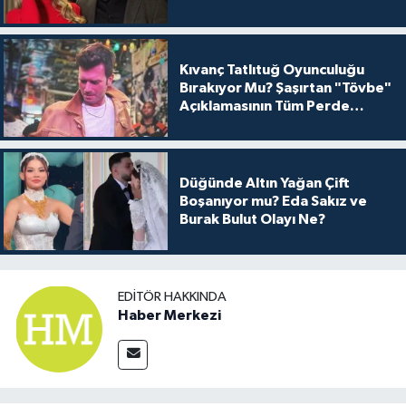
Kıvanç Tatlıtuğ Oyunculuğu
Bırakıyor Mu? Şaşırtan "Tövbe"
Açıklamasının Tüm Perde
Arkası
Düğünde Altın Yağan Çift
Boşanıyor mu? Eda Sakız ve
Burak Bulut Olayı Ne?
EDITÖR HAKKINDA
Haber Merkezi