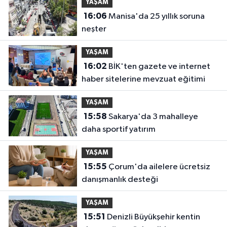
YAŞAM
16:06
Manisa'da 25 yıllık soruna
neşter
YAŞAM
16:02
BİK'ten gazete ve internet
haber sitelerine mevzuat eğitimi
YAŞAM
15:58
Sakarya'da 3 mahalleye
daha sportif yatırım
YAŞAM
15:55
Çorum'da ailelere ücretsiz
danışmanlık desteği
YAŞAM
15:51
Denizli Büyükşehir kentin