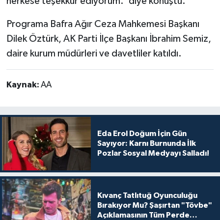
herkese teşekkür ediyorum.' diye konuştu.
Programa Bafra Ağır Ceza Mahkemesi Başkanı
Dilek Öztürk, AK Parti İlçe Başkanı İbrahim Semiz,
daire kurum müdürleri ve davetliler katıldı.
Kaynak:
AA
Eda Erol Doğum İçin Gün
Sayıyor: Karnı Burnunda İlk
Pozlar Sosyal Medyayı Salladı!
Kıvanç Tatlıtuğ Oyunculuğu
Bırakıyor Mu? Şaşırtan "Tövbe"
Açıklamasının Tüm Perde