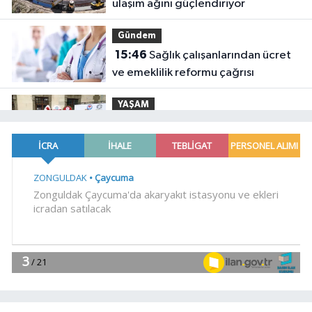
ulaşım ağını güçlendiriyor
Gündem
15:46
Sağlık çalışanlarından ücret
ve emeklilik reformu çağrısı
YAŞAM
15:41
Trabzon Dernekler
Federasyonu Şubesi açıldı
SİYASET
15:37
DSP Genel Başkanı Aksakal:
Terörün bitirilmesi iradesine destek
için imzalayacağım
Genel
15:36
KARADENİZ EREĞLİ'NİN YÜZ
AKLARI...
EĞİTİM