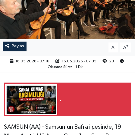
RESMİ İLAN
Paylaş
-
+
A
A
16.05.2026 - 07:18
16.05.2026 - 07:35
23
Okunma Süresi: 1 Dk
.
SAMSUN (AA) - Samsun'un Bafra ilçesinde, 19