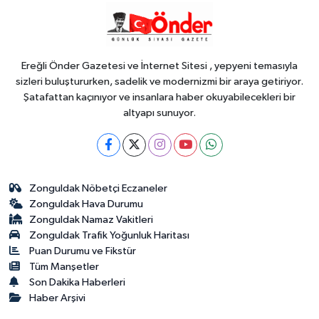
15:32
İzmir'de özel okullarda zorlu
kayıt dönemi! Teşvikler kalktı, veli
devlet okuluna yöneldi
Ereğli Önder Gazetesi ve İnternet Sitesi , yepyeni temasıyla
sizleri buluştururken, sadelik ve modernizmi bir araya getiriyor.
Şatafattan kaçınıyor ve insanlara haber okuyabilecekleri bir
altyapı sunuyor.
Zonguldak Nöbetçi Eczaneler
Zonguldak Hava Durumu
Zonguldak Namaz Vakitleri
Zonguldak Trafik Yoğunluk Haritası
Puan Durumu ve Fikstür
Tüm Manşetler
Son Dakika Haberleri
Haber Arşivi