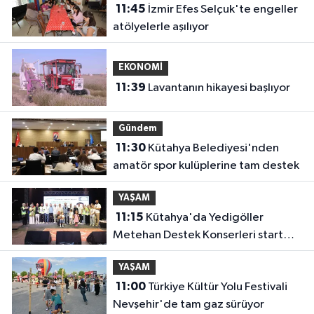
11:45
İzmir Efes Selçuk'te engeller
atölyelerle aşılıyor
EKONOMİ
11:39
Lavantanın hikayesi başlıyor
Gündem
11:30
Kütahya Belediyesi'nden
amatör spor kulüplerine tam destek
YAŞAM
11:15
Kütahya'da Yedigöller
Metehan Destek Konserleri start
aldı
YAŞAM
11:00
Türkiye Kültür Yolu Festivali
Nevşehir'de tam gaz sürüyor