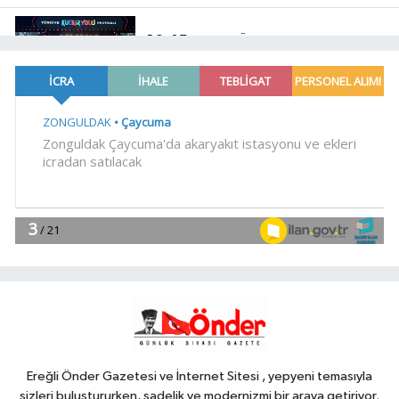
10:45
Merve Özbey Nevşehir'i
salladı
EKONOMİ
10:39
Mühendis Tek-Sen
Bayındırlık'tan tarihi adım: İlk şube
Diyarbakır'da açıldı
YAŞAM
10:30
Muğla Milas'ta 'Mylasa
Band' izdihamı
Spor
10:15
Uludağ İçecek, 1. FC
Nürnberg'in resmi sponsoru oldu
Ereğli Önder Gazetesi ve İnternet Sitesi , yepyeni temasıyla
sizleri buluştururken, sadelik ve modernizmi bir araya getiriyor.