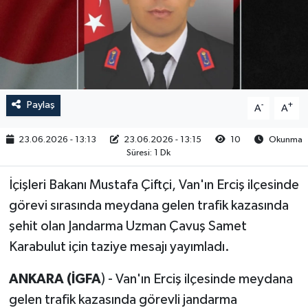
RESMİ İLAN
Paylaş
-
+
A
A
23.06.2026 - 13:13
23.06.2026 - 13:15
10
Okunma
Süresi: 1 Dk
İçişleri Bakanı Mustafa Çiftçi, Van'ın Erciş ilçesinde
görevi sırasında meydana gelen trafik kazasında
şehit olan Jandarma Uzman Çavuş Samet
Karabulut için taziye mesajı yayımladı.
ANKARA (İGFA
) - Van'ın Erciş ilçesinde meydana
gelen trafik kazasında görevli jandarma