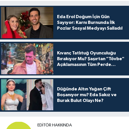
Eda Erol Doğum İçin Gün
Sayıyor: Karnı Burnunda İlk
Pozlar Sosyal Medyayı Salladı!
Kıvanç Tatlıtuğ Oyunculuğu
Bırakıyor Mu? Şaşırtan "Tövbe"
Açıklamasının Tüm Perde
Arkası
Düğünde Altın Yağan Çift
Boşanıyor mu? Eda Sakız ve
Burak Bulut Olayı Ne?
EDITÖR HAKKINDA