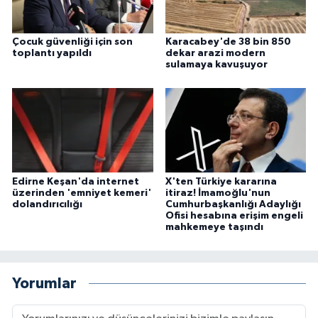
Çocuk güvenliği için son
Karacabey'de 38 bin 850
toplantı yapıldı
dekar arazi modern
sulamaya kavuşuyor
Edirne Keşan'da internet
X'ten Türkiye kararına
üzerinden 'emniyet kemeri'
itiraz! İmamoğlu'nun
dolandırıcılığı
Cumhurbaşkanlığı Adaylığı
Ofisi hesabına erişim engeli
mahkemeye taşındı
Yorumlar