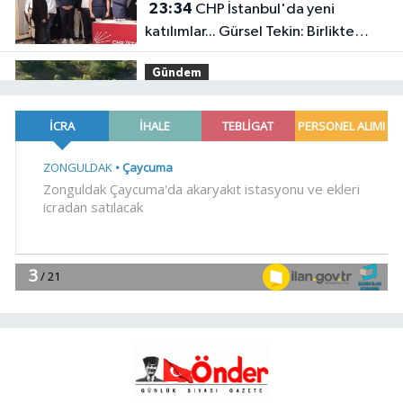
23:34
CHP İstanbul'da yeni
katılımlar... Gürsel Tekin: Birlikte
başaracağız
Gündem
23:29
Anadolu Otoyolu'nda
kamyonet çekiciye çarptı!
Genel
21:59
18 YAŞINDAKİ MİRAÇ
HAYATINI KAYBETTİ
Genel
19:59
“KENDİ İRADELERİYLE KABUL
ETMEDİLER!..”
YAŞAM
19:00
Ganita Akşamları'nda büyük
coşku