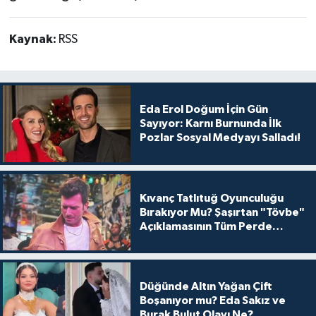
Kaynak:
RSS
Eda Erol Doğum İçin Gün
Sayıyor: Karnı Burnunda İlk
Pozlar Sosyal Medyayı Salladı!
Kıvanç Tatlıtuğ Oyunculuğu
Bırakıyor Mu? Şaşırtan "Tövbe"
Açıklamasının Tüm Perde
Arkası
Düğünde Altın Yağan Çift
Boşanıyor mu? Eda Sakız ve
Burak Bulut Olayı Ne?