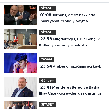
SİYASET
01:08
Turhan Çömez hakkında
'halkı yanıltıcı bilgiyi yayma'
soruşturması
SİYASET
23:58
Kılıçdaroğlu, CHP Gençlik
Kolları yönetimiyle buluştu
YAŞAM
23:54
Arabesk müziğinin acı kaybı!
Gündem
23:41
Menderes Belediye Başkanı
İlkay Çiçek görevden uzaklaştırıldı
SİYASET