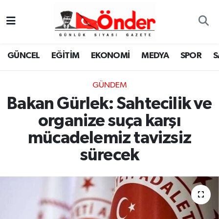
GÜNCEL
Zonguldak Nöbetçi Eczaneler
GÜNCEL
EĞİTİM
EKONOMİ
MEDYA
SPOR
S
EĞİTİM
Zonguldak Hava Durumu
GÜNDEM
EKONOMİ
Zonguldak Namaz Vakitleri
Bakan Gürlek: Sahtecilik ve
MEDYA
Zonguldak Trafik Yoğunluk Haritası
organize suça karşı
mücadelemiz tavizsiz
SPOR
TFF 3.Lig 4.Grup Puan Durumu ve Fikstür
sürecek
SAĞLIK
Tüm Manşetler
KÜLTÜR-SANAT
Son Dakika Haberleri
YAŞAM
Haber Arşivi