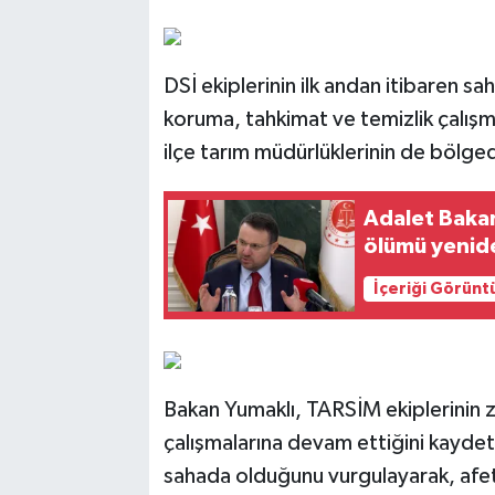
DSİ ekiplerinin ilk andan itibaren s
koruma, tahkimat ve temizlik çalışma
ilçe tarım müdürlüklerinin de bölged
Adalet Bakan
ölümü yenide
İçeriği Görünt
Bakan Yumaklı, TARSİM ekiplerinin z
çalışmalarına devam ettiğini kaydet
sahada olduğunu vurgulayarak, afet