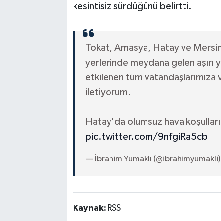
kesintisiz sürdüğünü belirtti.
Tokat, Amasya, Hatay ve Mersin 
yerlerinde meydana gelen aşırı y
etkilenen tüm vatandaşlarımıza v
iletiyorum.
Hatay'da olumsuz hava koşullar
pic.twitter.com/9nfgiRa5cb
— İbrahim Yumaklı (@ibrahimyumakli
Kaynak:
RSS