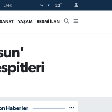
°
Ereğli
23
-SANAT
YAŞAM
RESMİ İLAN
sun'
spitleri
on Haberler