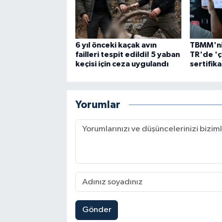
6 yıl önceki kaçak avın
TBMM'nin
failleri tespit edildi! 5 yaban
TR'de 'ç
keçisi için ceza uygulandı
sertifika
Yorumlar
Gönder