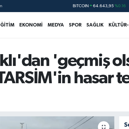
ın
DOLAR
47,6006
%0.06
EURO
55,0250
%0.02
EĞİTİM
EKONOMİ
MEDYA
SPOR
SAĞLIK
KÜLTÜR
STERLİN
64,2398
%0.2
GRAM ALTIN
6500.87
%0.12
BİST100
13.799
%70
lı'dan 'geçmiş ol
BITCOIN
64.643,95
%0.16
TARSİM'in hasar te
S