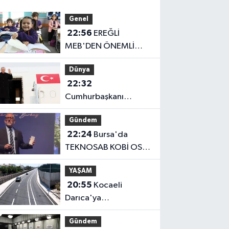
Genel
22:56
EREĞLİ
MEB'DEN ÖNEMLİ
AÇIKLAMA
Dünya
22:32
Cumhurbaşkanı
Erdoğan, Suudi
Gündem
Arabistan yolcusu
22:24
Bursa'da
TEKNOSAB KOBİ OSB
tanıtıldı... Bursa'nın
YAŞAM
kalkınma
20:55
Kocaeli
yolculuğunda yeni
Darıca'ya
dönem
Büyükşehir'den
Gündem
modern ulaşım yatırımı