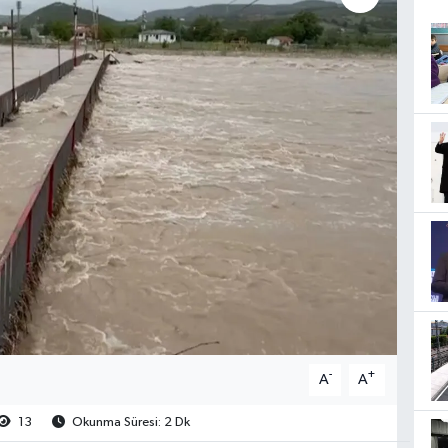
-
+
A
A
13
Okunma Süresi: 2 Dk