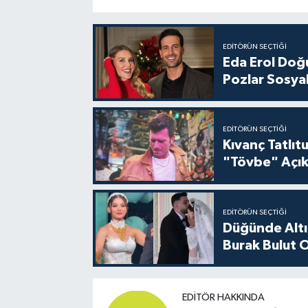
EDITÖRÜN SEÇTIĞI
Eda Erol Doğu
Pozlar Sosyal
EDITÖRÜN SEÇTIĞI
Kıvanç Tatlı
"Tövbe" Açık
EDITÖRÜN SEÇTIĞI
Düğünde Altı
Burak Bulut O
EDITÖR HAKKINDA