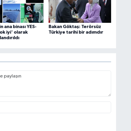
 ana binası YES-
Bakan Göktaş: Terörsüz
ok iyi' olarak
Türkiye tarihi bir adımdır
landırıldı