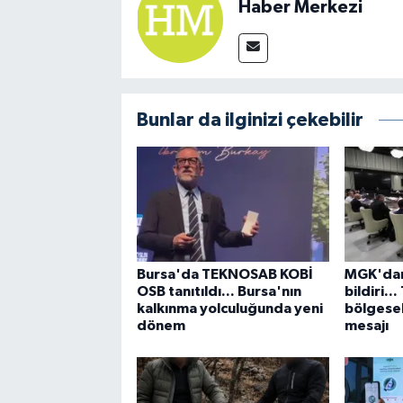
Haber Merkezi
Bunlar da ilginizi çekebilir
Bursa'da TEKNOSAB KOBİ
MGK'dan
OSB tanıtıldı... Bursa'nın
bildiri..
kalkınma yolculuğunda yeni
bölgesel
dönem
mesajı