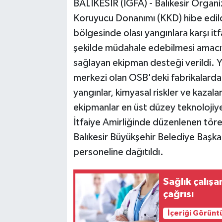
BALIKESİR (İGFA) - Balıkesir Organiz
Koruyucu Donanımı (KKD) hibe edild
bölgesinde olası yangınlara karşı it
şekilde müdahale edebilmesi amacı
sağlayan ekipman desteği verildi. Y
merkezi olan OSB'deki fabrikalarda
yangınlar, kimyasal riskler ve kazal
ekipmanlar en üst düzey teknolojiye
İtfaiye Amirliğinde düzenlenen tören
Balıkesir Büyükşehir Belediye Başka
personeline dağıtıldı.
Sağlık çalış
çağrısı
İçeriği Görünt