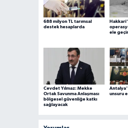
688 milyon TL tarımsal
Hakkari'
destek hesaplarda
operasyo
ele geçir
Cevdet Yılmaz: Mekke
Antalya'
Ortak Savunma Anlaşması
unsuru el
bölgesel güvenliğe katkı
sağlayacak