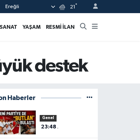
°
Ereğli
21
-SANAT
YAŞAM
RESMİ İLAN
büyük destek
on Haberler
Genel
23:48
.