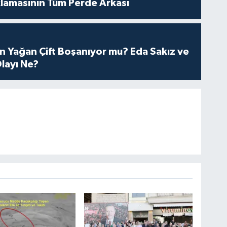
lamasının Tüm Perde Arkası
n Yağan Çift Boşanıyor mu? Eda Sakız ve
layı Ne?