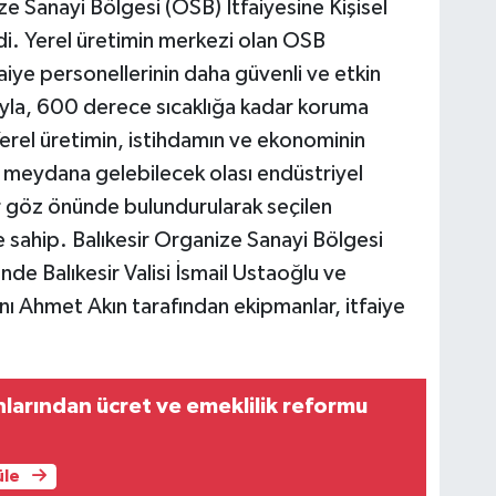
e Sanayi Bölgesi (OSB) İtfaiyesine Kişisel
i. Yerel üretimin merkezi olan OSB
faiye personellerinin daha güvenli ve etkin
yla, 600 derece sıcaklığa kadar koruma
erel üretimin, istihdamın ve ekonominin
 meydana gelebilecek olası endüstriyel
ar göz önünde bulundurularak seçilen
 sahip. Balıkesir Organize Sanayi Bölgesi
de Balıkesir Valisi İsmail Ustaoğlu ve
nı Ahmet Akın tarafından ekipmanlar, itfaiye
anlarından ücret ve emeklilik reformu
üle