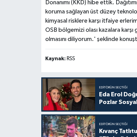
Donanımı (KKD) hibe ettik. Dağıtımı
koruma sağlayan üst düzey teknoloji
kimyasal risklere karşı itfaiye erle
OSB bölgemizi olası kazalara karşı g
olmasını diliyorum.' şeklinde konuş
Kaynak:
RSS
EDITÖRÜN SEÇTIĞI
Eda Erol Doğu
Pozlar Sosyal
EDITÖRÜN SEÇTIĞI
Kıvanç Tatlı