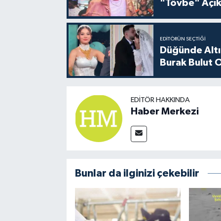
"Tövbe" Açık
EDITÖRÜN SEÇTIĞI
Düğünde Altı
Burak Bulut O
EDITÖR HAKKINDA
Haber Merkezi
Bunlar da ilginizi çekebilir