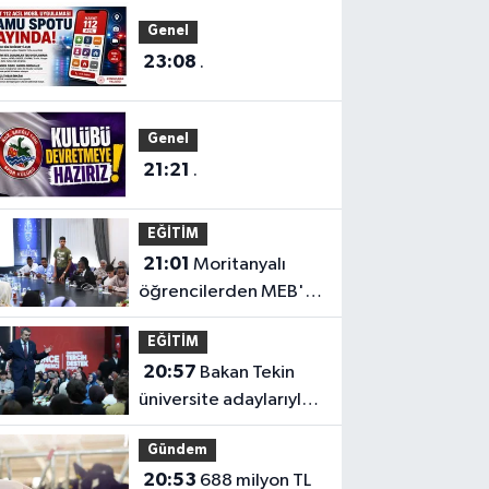
Genel
23:08
.
Genel
21:21
.
EĞİTİM
21:01
Moritanyalı
öğrencilerden MEB'e
ziyaret
EĞİTİM
20:57
Bakan Tekin
üniversite adaylarıyla
tecrübe paylaştı
Gündem
20:53
688 milyon TL