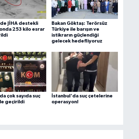
de JİHA destekli
Bakan Göktaş: Terörsüz
nda 253 kilo esrar
Türkiye ile barışın ve
ildi
istikrarın güçlendiği
gelecek hedefliyoruz
da çok sayıda suç
İstanbul'da suç çetelerine
e geçirildi
operasyon!