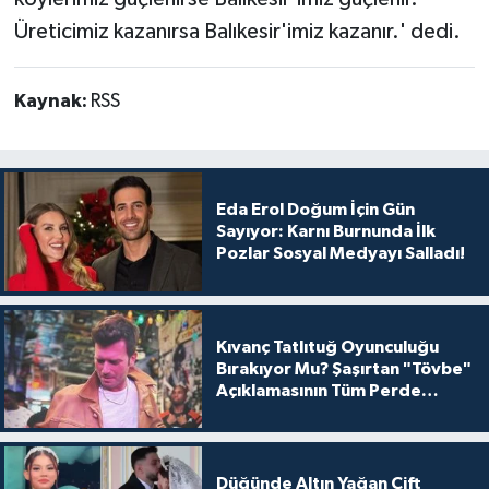
Üreticimiz kazanırsa Balıkesir'imiz kazanır.' dedi.
Kaynak:
RSS
Eda Erol Doğum İçin Gün
Sayıyor: Karnı Burnunda İlk
Pozlar Sosyal Medyayı Salladı!
Kıvanç Tatlıtuğ Oyunculuğu
Bırakıyor Mu? Şaşırtan "Tövbe"
Açıklamasının Tüm Perde
Arkası
Düğünde Altın Yağan Çift