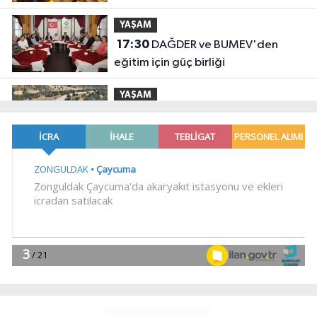
YAŞAM
17:30
DAĞDER ve BUMEV'den
eğitim için güç birliği
YAŞAM
17:17
Bursa Büyükşehir
Harmancık'ta da yolları yeniliyor
YAŞAM
17:15
İpsala OSB'nin gelişimi için
kritik ziyaret
YAŞAM
17:00
Ağrı'da toplu sünnet şöleni
YAŞAM
16:47
Osmangazi'de geleceğin