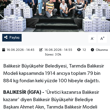
RESMİ İLAN
Paylaş
-
+
A
A
16.06.2026 - 14:45
16.06.2026 - 14:55
12
Okunma
Süresi: 3 Dk
Balıkesir Büyükşehir Belediyesi, Tarımda Balıkesir
Modeli kapsamında 1914 arıcıya toplam 79 bin
884 kg fondan keki yüzde 100 hibeyle dağıttı.
BALIKESİR (İGFA) -
'Üretici kazanırsa Balıkesir
kazanır' diyen Balıkesir Büyükşehir Belediye
Başkanı Ahmet Akın, Tarımda Balıkesir Modeli