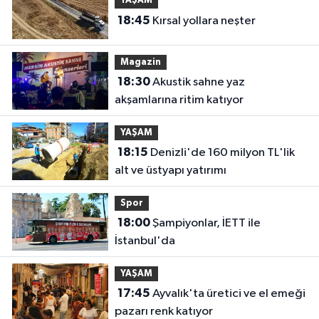
YAŞAM
18:45
Kırsal yollara neşter
Magazin
18:30
Akustik sahne yaz
akşamlarına ritim katıyor
YAŞAM
18:15
Denizli'de 160 milyon TL'lik
alt ve üstyapı yatırımı
Spor
18:00
Şampiyonlar, İETT ile
İstanbul'da
YAŞAM
17:45
Ayvalık'ta üretici ve el emeği
pazarı renk katıyor