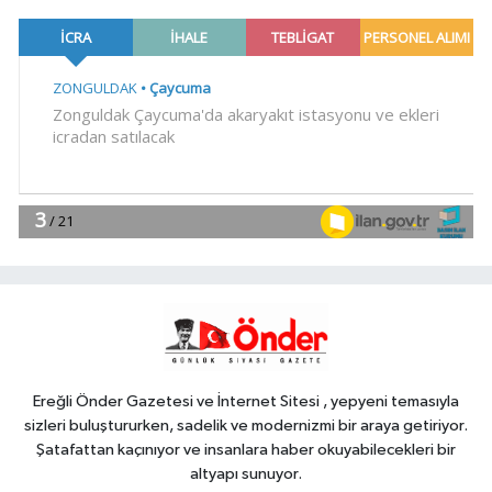
15:41
Trabzon Dernekler
Federasyonu Şubesi açıldı
SİYASET
15:37
DSP Genel Başkanı Aksakal:
Terörün bitirilmesi iradesine destek
için imzalayacağım
Genel
15:36
KARADENİZ EREĞLİ'NİN YÜZ
AKLARI...
EĞİTİM
15:32
İzmir'de özel okullarda zorlu
kayıt dönemi! Teşvikler kalktı, veli
devlet okuluna yöneldi
Ereğli Önder Gazetesi ve İnternet Sitesi , yepyeni temasıyla
sizleri buluştururken, sadelik ve modernizmi bir araya getiriyor.
Şatafattan kaçınıyor ve insanlara haber okuyabilecekleri bir
altyapı sunuyor.