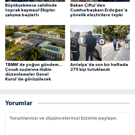
Büyükçekmece sahilinde
Bakan Çiftçi'den
toprak kayması! Ekipler
Cumhurbaşkanı Erdoğan'a
çalışma başlattı
yönelik eleştirilere tepki
TBMM'de yoğun gündem...
Antalya'da son bir haftada
Çocuk suçlarına ilişkin
275 kişi tutuklandı
düzenlemeler Genel
Kurul'da görüşülecek
Yorumlar