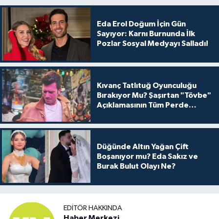
Eda Erol Doğum İçin Gün
Sayıyor: Karnı Burnunda İlk
Pozlar Sosyal Medyayı Salladı!
Kıvanç Tatlıtuğ Oyunculuğu
Bırakıyor Mu? Şaşırtan "Tövbe"
Açıklamasının Tüm Perde
Arkası
Düğünde Altın Yağan Çift
Boşanıyor mu? Eda Sakız ve
Burak Bulut Olayı Ne?
EDITÖR HAKKINDA
Haber Merkezi