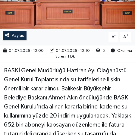
RESMİ İLAN
Paylaş
-
+
A
A
04.07.2026 - 12:00
04.07.2026 - 12:10
5
Okunma
Süresi: 1 Dk
BASKİ Genel Müdürlüğü Haziran Ayı Olağanüstü
Genel Kurul Toplantısında su tarifelerine ilişkin
önemli bir karar alındı. Balıkesir Büyükşehir
Belediye Başkanı Ahmet Akın öncülüğünde BASKİ
Genel Kurulu'nda alınan kararla birinci kademe su
kullanımına yüzde 20 indirim uygulanacak. Yaklaşık
652 bin aboneyi kapsayan düzenleme ile fatura
tutarı ciddi oranda düşerken su tasarrufu da