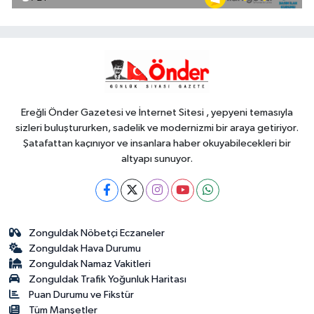
'hava'da yeni dönem... Sefer
kapasitesi artırıldı
Spor
18:35
Carettalar yeni sezona hırslı
başladı
Ereğli Önder Gazetesi ve İnternet Sitesi , yepyeni temasıyla
sizleri buluştururken, sadelik ve modernizmi bir araya getiriyor.
Şatafattan kaçınıyor ve insanlara haber okuyabilecekleri bir
altyapı sunuyor.
Zonguldak Nöbetçi Eczaneler
Zonguldak Hava Durumu
Zonguldak Namaz Vakitleri
Zonguldak Trafik Yoğunluk Haritası
Puan Durumu ve Fikstür
Tüm Manşetler