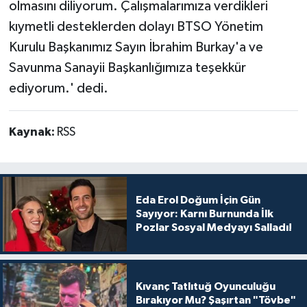
olmasını diliyorum. Çalışmalarımıza verdikleri
kıymetli desteklerden dolayı BTSO Yönetim
Kurulu Başkanımız Sayın İbrahim Burkay'a ve
Savunma Sanayii Başkanlığımıza teşekkür
ediyorum.' dedi.
Kaynak:
RSS
Eda Erol Doğum İçin Gün
Sayıyor: Karnı Burnunda İlk
Pozlar Sosyal Medyayı Salladı!
Kıvanç Tatlıtuğ Oyunculuğu
Bırakıyor Mu? Şaşırtan "Tövbe"