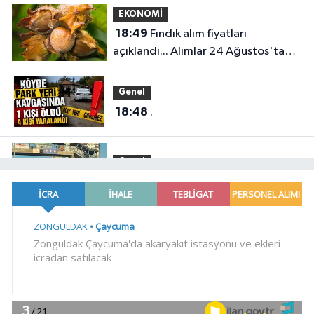
EKONOMİ
18:49
Fındık alım fiyatları
açıklandı... Alımlar 24 Ağustos'ta
başlıyor
Genel
18:48
.
Genel
18:45
HER AKŞAM AYNI ÇİLE!
Gündem
18:44
Görevden uzaklaştırılan Utku
Caner Çaykara hakkında tahliye
kararı
Dünya
18:40
Türkiye ile Vietnam arasında