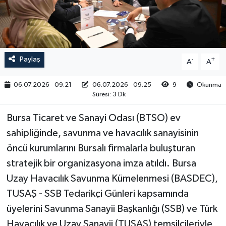
RESMİ İLAN
Paylaş
-
+
A
A
06.07.2026 - 09:21
06.07.2026 - 09:25
9
Okunma
Süresi: 3 Dk
Bursa Ticaret ve Sanayi Odası (BTSO) ev
sahipliğinde, savunma ve havacılık sanayisinin
öncü kurumlarını Bursalı firmalarla buluşturan
stratejik bir organizasyona imza atıldı. Bursa
Uzay Havacılık Savunma Kümelenmesi (BASDEC),
TUSAŞ - SSB Tedarikçi Günleri kapsamında
üyelerini Savunma Sanayii Başkanlığı (SSB) ve Türk
Havacılık ve Uzay Sanayii (TUSAŞ) temsilcileriyle