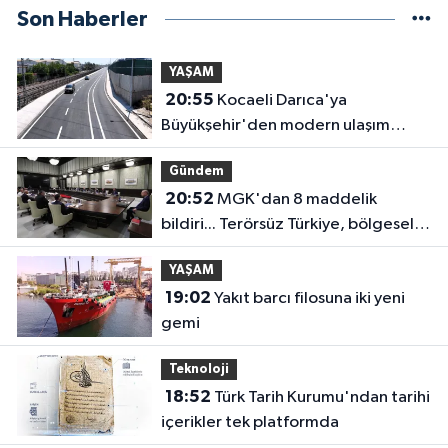
Son Haberler
YAŞAM
20:55
Kocaeli Darıca'ya
Büyükşehir'den modern ulaşım
yatırımı
Gündem
20:52
MGK'dan 8 maddelik
bildiri... Terörsüz Türkiye, bölgesel
güvenlik ve Gazze mesajı
YAŞAM
19:02
Yakıt barcı filosuna iki yeni
gemi
Teknoloji
18:52
Türk Tarih Kurumu'ndan tarihi
içerikler tek platformda