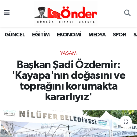
GÜNCEL
Zonguldak Nöbetçi Eczaneler
GÜNCEL
EĞİTİM
EKONOMİ
MEDYA
SPOR
S
EĞİTİM
Zonguldak Hava Durumu
YAŞAM
EKONOMİ
Zonguldak Namaz Vakitleri
Başkan Şadi Özdemir:
MEDYA
Zonguldak Trafik Yoğunluk Haritası
'Kayapa'nın doğasını ve
toprağını korumakta
SPOR
TFF 3.Lig 4.Grup Puan Durumu ve Fikstür
kararlıyız'
SAĞLIK
Tüm Manşetler
KÜLTÜR-SANAT
Son Dakika Haberleri
YAŞAM
Haber Arşivi