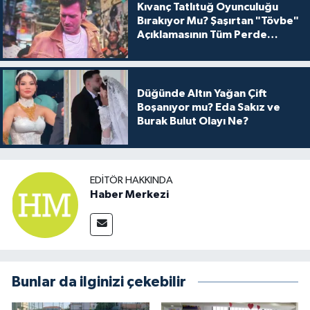
Kıvanç Tatlıtuğ Oyunculuğu
Bırakıyor Mu? Şaşırtan "Tövbe"
Açıklamasının Tüm Perde
Arkası
Düğünde Altın Yağan Çift
Boşanıyor mu? Eda Sakız ve
Burak Bulut Olayı Ne?
EDITÖR HAKKINDA
Haber Merkezi
Bunlar da ilginizi çekebilir