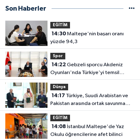
Son Haberler
EĞİTİM
14:30
Maltepe'nin başarı oranı
yüzde 94,3
Spor
14:22
Gebzeli sporcu Akdeniz
Oyunları'nda Türkiye'yi temsil
edecek
Dünya
14:17
Türkiye, Suudi Arabistan ve
Pakistan arasında ortak savunma
anlaşması imzalandı
EĞİTİM
14:08
İstanbul Maltepe'de Yaz
Okulu öğrencilerine afet bilinci