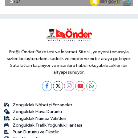
13:39
Hayvancılıkta dijital dönem...
GEKİS Kars'ta uygulamaya alındı
Genel
13:35
HAYIR İÇİN FINDIK
TOPLADILAR
Ereğli Önder Gazetesi ve İnternet Sitesi , yepyeni temasıyla
sizleri buluştururken, sadelik ve modernizmi bir araya getiriyor.
Şatafattan kaçınıyor ve insanlara haber okuyabilecekleri bir
altyapı sunuyor.
Zonguldak Nöbetçi Eczaneler
Zonguldak Hava Durumu
Zonguldak Namaz Vakitleri
Zonguldak Trafik Yoğunluk Haritası
Puan Durumu ve Fikstür