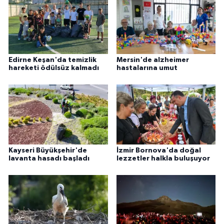
Edirne Keşan'da temizlik
Mersin'de alzheimer
hareketi ödülsüz kalmadı
hastalarına umut
Kayseri Büyükşehir'de
İzmir Bornova'da doğal
lavanta hasadı başladı
lezzetler halkla buluşuyor