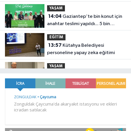
YAŞAM
14:04
Gaziantep'te bin konut için
anahtar teslimi yapıldı... 5 bin
konutluk projeye temel
EĞİTİM
13:57
Kütahya Belediyesi
personeline yapay zeka eğitimi
YAŞAM
13:51
İş insanı Ali Bıdı'dan sağlıklı
yaşam üzerine dikkat çeken
açıklamalar... 77 yaşında gençlik
SİYASET
mucizesi
13:44
CHP, Menderes Belediye
Başkanı İlkay Çiçek'i kesin ihraç
talebiyle disipline sevk etti
YAŞAM