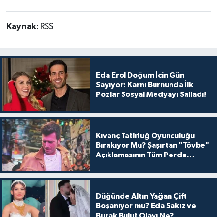
Kaynak:
RSS
Eda Erol Doğum İçin Gün
Sayıyor: Karnı Burnunda İlk
Pozlar Sosyal Medyayı Salladı!
Kıvanç Tatlıtuğ Oyunculuğu
Bırakıyor Mu? Şaşırtan "Tövbe"
Açıklamasının Tüm Perde
Arkası
Düğünde Altın Yağan Çift
Boşanıyor mu? Eda Sakız ve
Burak Bulut Olayı Ne?