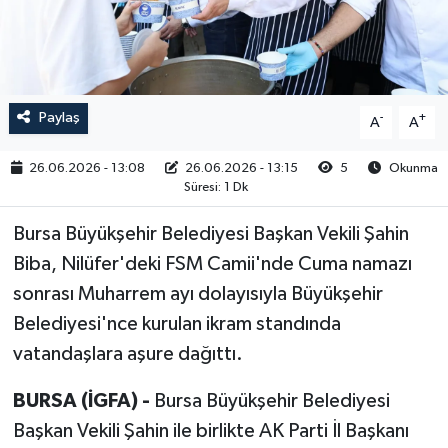
RESMİ İLAN
Paylaş
-
+
A
A
26.06.2026 - 13:08
26.06.2026 - 13:15
5
Okunma
Süresi: 1 Dk
Bursa Büyükşehir Belediyesi Başkan Vekili Şahin
Biba, Nilüfer'deki FSM Camii'nde Cuma namazı
sonrası Muharrem ayı dolayısıyla Büyükşehir
Belediyesi'nce kurulan ikram standında
vatandaşlara aşure dağıttı.
BURSA (İGFA) -
Bursa Büyükşehir Belediyesi
Başkan Vekili Şahin ile birlikte AK Parti İl Başkanı