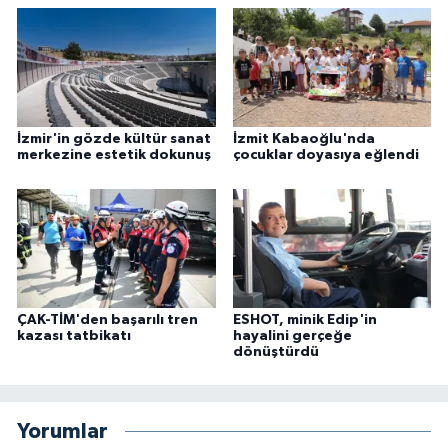
İzmir'in gözde kültür sanat
İzmit Kabaoğlu'nda
merkezine estetik dokunuş
çocuklar doyasıya eğlendi
ÇAK-TİM'den başarılı tren
ESHOT, minik Edip'in
kazası tatbikatı
hayalini gerçeğe
dönüştürdü
Yorumlar