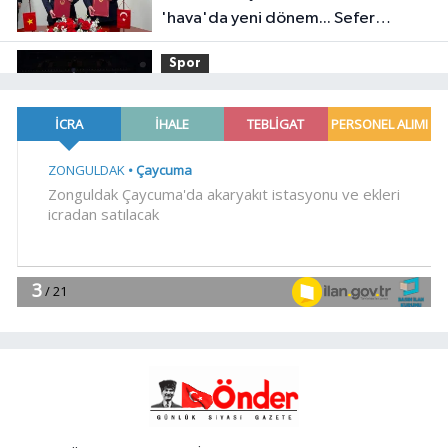
'hava'da yeni dönem... Sefer
kapasitesi artırıldı
Spor
18:35
Carettalar yeni sezona hırslı
başladı
EĞİTİM
18:29
TÜBİTAK 1707 programında
2026 yılı ilk dönem sonuçları
açıklandı
Gündem
18:25
6 yıl önceki kaçak avın failleri
tespit edildi! 5 yaban keçisi için
ceza uygulandı
YAŞAM
18:18
İstanbul İtfaiyesi'nden yangın
riskine karşı videolu uyarı