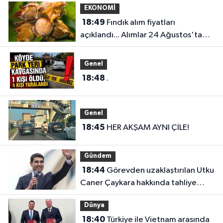
EKONOMİ
18:49
Fındık alım fiyatları
açıklandı... Alımlar 24 Ağustos'ta
başlıyor
Genel
18:48
.
Genel
18:45
HER AKŞAM AYNI ÇİLE!
Gündem
18:44
Görevden uzaklaştırılan Utku
Caner Çaykara hakkında tahliye
kararı
Dünya
18:40
Türkiye ile Vietnam arasında