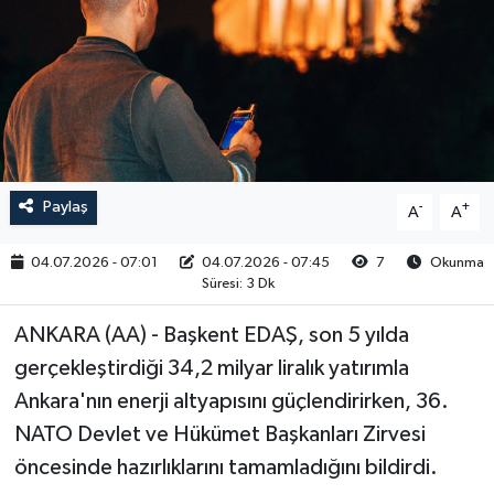
RESMİ İLAN
Paylaş
-
+
A
A
04.07.2026 - 07:01
04.07.2026 - 07:45
7
Okunma
Süresi: 3 Dk
ANKARA (AA) - Başkent EDAŞ, son 5 yılda
gerçekleştirdiği 34,2 milyar liralık yatırımla
Ankara'nın enerji altyapısını güçlendirirken, 36.
NATO Devlet ve Hükümet Başkanları Zirvesi
öncesinde hazırlıklarını tamamladığını bildirdi.