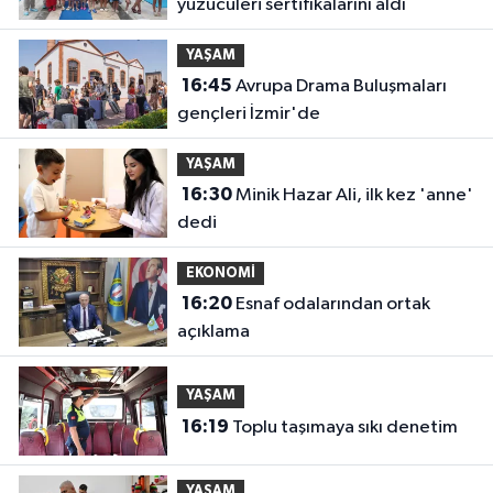
yüzücüleri sertifikalarını aldı
YAŞAM
16:45
Avrupa Drama Buluşmaları
gençleri İzmir'de
YAŞAM
16:30
Minik Hazar Ali, ilk kez 'anne'
dedi
EKONOMİ
16:20
Esnaf odalarından ortak
açıklama
YAŞAM
16:19
Toplu taşımaya sıkı denetim
YAŞAM