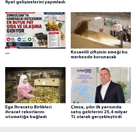
fiyat gelişmelerini yayımladı
,,,
Kocaelili çiftçinin emeği bu
merkezde korunacak
Ege İhracatçı Birlikleri
Çimsa, yılın ilk yarısında
ihracat rekorlarını
satış gelirlerini 25,4 milyar
otomatiğe bağladı
TL olarak gerçekleştirdi