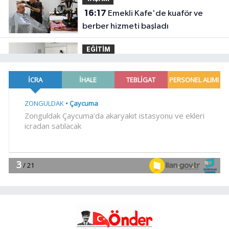
16:17
Emekli Kafe'de kuaför ve
berber hizmeti başladı
EĞİTİM
16:15
KARBEM'den LGS'de yüzde
95,7 başarı
Magazin
16:10
Mustafa Keser'den müzik ve
kahkaha dolu gece
YAŞAM
16:00
Altınoluk Alevi Kültür ve
Sanat Festivali renkli anlara sahne
oldu
Genel
15:46
HANGİ BİRİMLERİN YER
ALACAĞI DA BELİRLENDİ