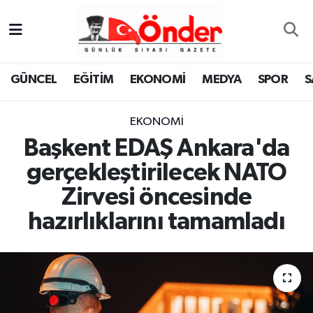
GÜNCEL
Zonguldak Nöbetçi Eczaneler
GÜNCEL
EĞİTİM
EKONOMİ
MEDYA
SPOR
S
EĞİTİM
Zonguldak Hava Durumu
EKONOMİ
EKONOMİ
Zonguldak Namaz Vakitleri
Başkent EDAŞ Ankara'da
MEDYA
Zonguldak Trafik Yoğunluk Haritası
gerçekleştirilecek NATO
Zirvesi öncesinde
SPOR
TFF 3.Lig 4.Grup Puan Durumu ve Fikstür
hazırlıklarını tamamladı
SAĞLIK
Tüm Manşetler
KÜLTÜR-SANAT
Son Dakika Haberleri
YAŞAM
Haber Arşivi