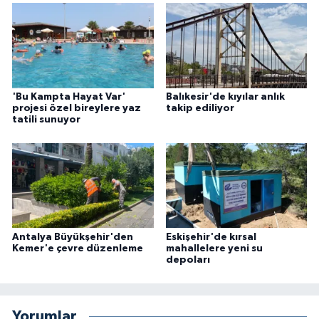
'Bu Kampta Hayat Var'
Balıkesir'de kıyılar anlık
projesi özel bireylere yaz
takip ediliyor
tatili sunuyor
Antalya Büyükşehir'den
Eskişehir'de kırsal
Kemer'e çevre düzenleme
mahallelere yeni su
depoları
Yorumlar