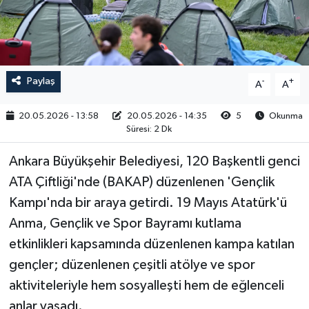
RESMİ İLAN
Paylaş
-
+
A
A
20.05.2026 - 13:58
20.05.2026 - 14:35
5
Okunma
Süresi: 2 Dk
Ankara Büyükşehir Belediyesi, 120 Başkentli genci
ATA Çiftliği'nde (BAKAP) düzenlenen 'Gençlik
Kampı'nda bir araya getirdi. 19 Mayıs Atatürk'ü
Anma, Gençlik ve Spor Bayramı kutlama
etkinlikleri kapsamında düzenlenen kampa katılan
gençler; düzenlenen çeşitli atölye ve spor
aktiviteleriyle hem sosyalleşti hem de eğlenceli
anlar yaşadı.