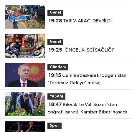
Genel
19:28
TARIM ARACI DEVRİLDİ
Genel
19:25
‘ÖNCELİK İŞÇİ SAĞLIĞI’
Gündem
19:15
Cumhurbaşkanı Erdoğan'dan
'Terörsüz Türkiye' mesajı
YAŞAM
18:47
Bilecik'te Vali Sözer'den
coğrafi işaretli Kamber Biberi hasadı
Spor