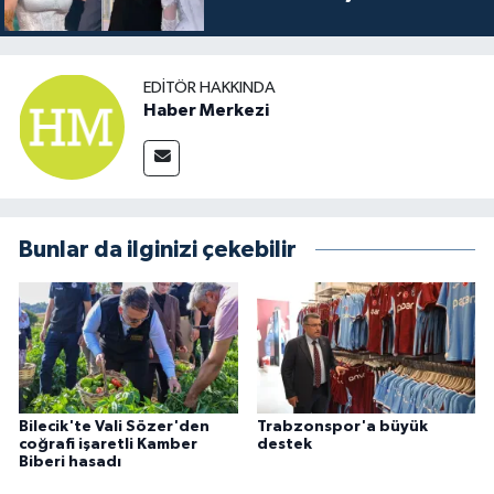
EDITÖR HAKKINDA
Haber Merkezi
Bunlar da ilginizi çekebilir
Bilecik'te Vali Sözer'den
Trabzonspor'a büyük
coğrafi işaretli Kamber
destek
Biberi hasadı