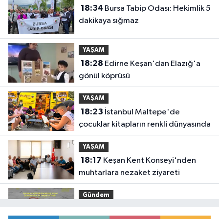
18:34
Bursa Tabip Odası: Hekimlik 5
dakikaya sığmaz
YAŞAM
18:28
Edirne Keşan'dan Elazığ'a
gönül köprüsü
YAŞAM
18:23
İstanbul Maltepe'de
çocuklar kitapların renkli dünyasında
YAŞAM
18:17
Keşan Kent Konseyi'nden
muhtarlara nezaket ziyareti
Gündem
18:14
Hakkari'de JİHA destekli