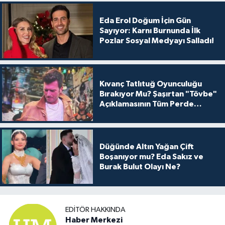
Eda Erol Doğum İçin Gün
Sayıyor: Karnı Burnunda İlk
Pozlar Sosyal Medyayı Salladı!
Kıvanç Tatlıtuğ Oyunculuğu
Bırakıyor Mu? Şaşırtan "Tövbe"
Açıklamasının Tüm Perde
Arkası
Düğünde Altın Yağan Çift
Boşanıyor mu? Eda Sakız ve
Burak Bulut Olayı Ne?
EDITÖR HAKKINDA
Haber Merkezi