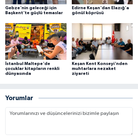
Gebze'nin geleceği için
Edirne Keşan'dan Elazığ'a
Başkent'te güçlü temaslar
gönül köprüsü
İstanbul Maltepe'de
Keşan Kent Konseyi'nden
çocuklar kitapların renkli
muhtarlara nezaket
dünyasında
ziyareti
Yorumlar