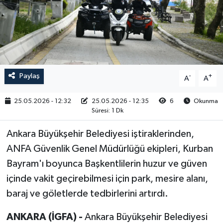
RESMİ İLAN
Paylaş
-
+
A
A
25.05.2026 - 12:32
25.05.2026 - 12:35
6
Okunma
Süresi: 1 Dk
Ankara Büyükşehir Belediyesi iştiraklerinden,
ANFA Güvenlik Genel Müdürlüğü ekipleri, Kurban
Bayram'ı boyunca Başkentlilerin huzur ve güven
içinde vakit geçirebilmesi için park, mesire alanı,
baraj ve göletlerde tedbirlerini artırdı.
ANKARA (İGFA) -
Ankara Büyükşehir Belediyesi