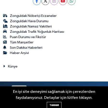
Zonguldak Nöbetçi Eczaneler
Zonguldak Hava Durumu
Zonguldak Namaz Vakitleri
Zonguldak Trafik Yoğunluk Haritası
Puan Durumu ve Fikstür
Tüm Manşetler
Son Dakika Haberleri
Haber Arşivi
Künye
RSS
Copyright © 2023. Her hakkı saklıdır.
En iyi site deneyimi sağlamak için çerezlerden
faydalanıyoruz. Detaylar için lütfen tıklayın.
Haber Yazılımı:
TE Bilişim
TAMAM