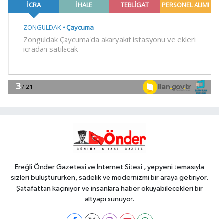
operasyonda 253 kilo esrar ele
geçirildi
SİYASET
18:06
İzmir Karabağlar Meclisi'nde
komisyonlar yeniden şekillendi
YAŞAM
18:00
Keşan eski İlçe Millî Eğitim
Müdürü vefatının yıl dönümünde
anıldı
YAŞAM
17:51
İzmit'te 3 Çınar Çocuk Evi
için kura çekimi gerçekleştirildi
Ereğli Önder Gazetesi ve İnternet Sitesi , yepyeni temasıyla
sizleri buluştururken, sadelik ve modernizmi bir araya getiriyor.
Şatafattan kaçınıyor ve insanlara haber okuyabilecekleri bir
altyapı sunuyor.