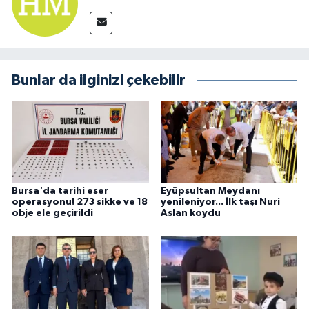
Bunlar da ilginizi çekebilir
Bursa'da tarihi eser
Eyüpsultan Meydanı
operasyonu! 273 sikke ve 18
yenileniyor... İlk taşı Nuri
obje ele geçirildi
Aslan koydu