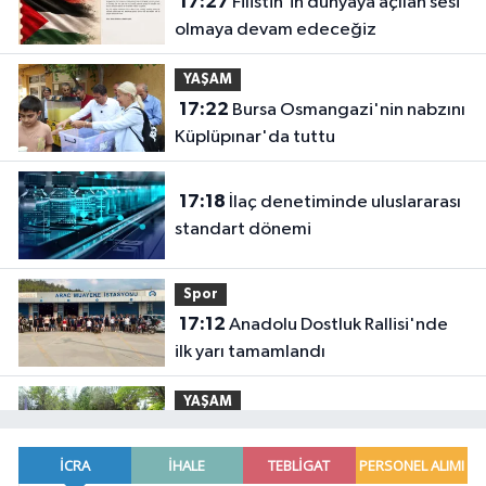
17:27
Filistin'in dünyaya açılan sesi
olmaya devam edeceğiz
YAŞAM
17:22
Bursa Osmangazi'nin nabzını
Küplüpınar'da tuttu
17:18
İlaç denetiminde uluslararası
standart dönemi
Spor
17:12
Anadolu Dostluk Rallisi'nde
ilk yarı tamamlandı
YAŞAM
17:09
Konya Büyükşehir'in baba-
oğul kampı Ağustos'ta da sürecek