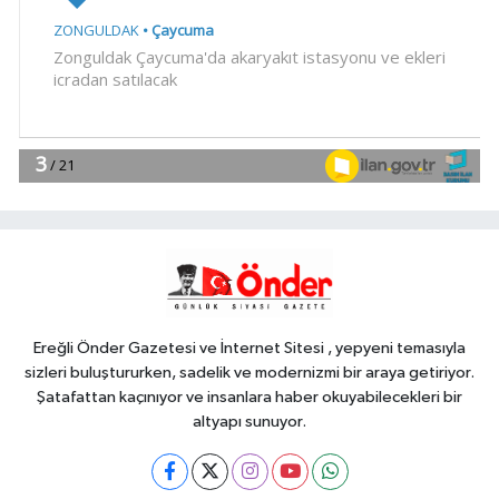
Gündem
17:02
Cevdet Yılmaz: Mekke Ortak
Savunma Anlaşması bölgesel
güvenliğe katkı sağlayacak
EĞİTİM
16:57
Özel öğrenci yurtlarına ilişkin
yönetmelik değişikliği... Geçiş süresi
uzatıldı
Genel
16:55
EVİNDE ÖLÜ BULUNDU!
Ereğli Önder Gazetesi ve İnternet Sitesi , yepyeni temasıyla
sizleri buluştururken, sadelik ve modernizmi bir araya getiriyor.
Şatafattan kaçınıyor ve insanlara haber okuyabilecekleri bir
altyapı sunuyor.