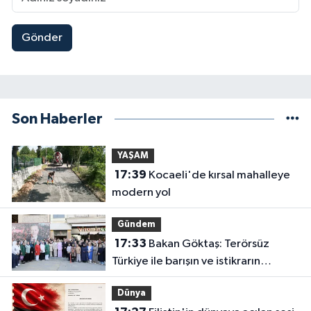
Gönder
Son Haberler
YAŞAM
17:39
Kocaeli'de kırsal mahalleye
modern yol
Gündem
17:33
Bakan Göktaş: Terörsüz
Türkiye ile barışın ve istikrarın
güçlendiği gelecek hedefliyoruz
Dünya