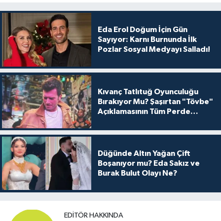
Eda Erol Doğum İçin Gün
Sayıyor: Karnı Burnunda İlk
Pozlar Sosyal Medyayı Salladı!
Kıvanç Tatlıtuğ Oyunculuğu
Bırakıyor Mu? Şaşırtan "Tövbe"
Açıklamasının Tüm Perde
Arkası
Düğünde Altın Yağan Çift
Boşanıyor mu? Eda Sakız ve
Burak Bulut Olayı Ne?
EDITÖR HAKKINDA