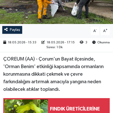
RESMİ İLAN
Paylaş
-
+
A
A
18.05.2026 - 15:33
18.05.2026 - 17:15
3
Okunma
Süresi: 1 Dk
ÇOREUM (AA) - Çorum'un Bayat ilçesinde,
'Orman Benim' etkinliği kapsamında ormanların
korunmasına dikkati çekmek ve çevre
farkındalığını artırmak amacıyla yangına neden
olabilecek atıklar toplandı.
FINDIK ÜRETİCİLERİNE