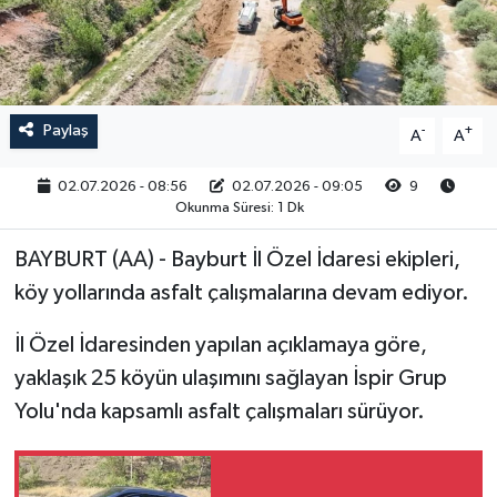
RESMİ İLAN
Paylaş
-
+
A
A
02.07.2026 - 08:56
02.07.2026 - 09:05
9
Okunma Süresi: 1 Dk
BAYBURT (AA) - Bayburt İl Özel İdaresi ekipleri,
köy yollarında asfalt çalışmalarına devam ediyor.
İl Özel İdaresinden yapılan açıklamaya göre,
yaklaşık 25 köyün ulaşımını sağlayan İspir Grup
Yolu'nda kapsamlı asfalt çalışmaları sürüyor.