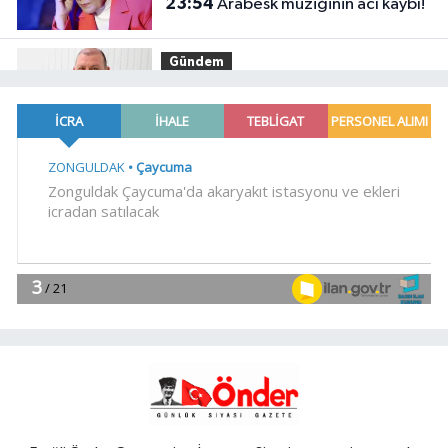
23:54
Arabesk müziğinin acı kaybı!
Gündem
23:41
Menderes Belediye Başkanı
İlkay Çiçek görevden uzaklaştırıldı
SİYASET
23:34
CHP İstanbul'da yeni
katılımlar... Gürsel Tekin: Birlikte
başaracağız
Gündem
23:29
Anadolu Otoyolu'nda
kamyonet çekiciye çarptı!
Genel
21:59
18 YAŞINDAKİ MİRAÇ
HAYATINI KAYBETTİ