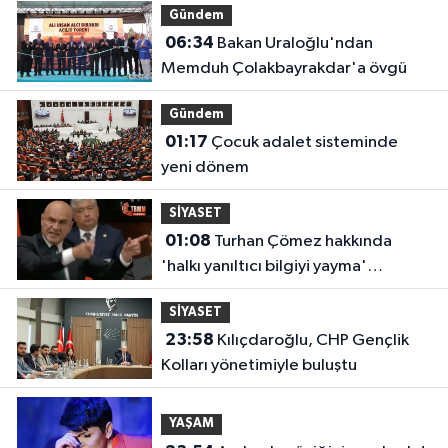
Gündem
06:34
Bakan Uraloğlu'ndan
Memduh Çolakbayrakdar'a övgü
Gündem
01:17
Çocuk adalet sisteminde
yeni dönem
SİYASET
01:08
Turhan Çömez hakkında
'halkı yanıltıcı bilgiyi yayma'
soruşturması
SİYASET
23:58
Kılıçdaroğlu, CHP Gençlik
Kolları yönetimiyle buluştu
YAŞAM