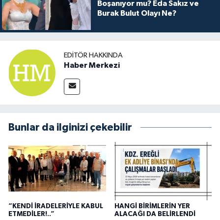
Boşanıyor mu? Eda Sakız ve
Burak Bulut Olayı Ne?
EDITÖR HAKKINDA
Haber Merkezi
Bunlar da ilginizi çekebilir
“KENDİ İRADELERİYLE KABUL
HANGİ BİRİMLERİN YER
ETMEDİLER!..”
ALACAĞI DA BELİRLENDİ