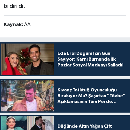
bildirildi.
Kaynak:
AA
Eda Erol Doğum İçin Gün
Sayıyor: Karnı Burnunda İlk
Pozlar Sosyal Medyayı Salladı!
Kıvanç Tatlıtuğ Oyunculuğu
Bırakıyor Mu? Şaşırtan "Tövbe"
Açıklamasının Tüm Perde
Arkası
Düğünde Altın Yağan Çift