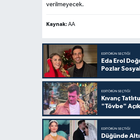
verilmeyecek.
Kaynak:
AA
EDITÖRÜN SEÇTIĞI
Eda Erol Doğu
Pozlar Sosyal
EDITÖRÜN SEÇTIĞI
Kıvanç Tatlı
"Tövbe" Açık
EDITÖRÜN SEÇTIĞI
Düğünde Altı