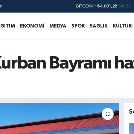
BITCOIN
64.031,28
%0.33
ın
DOLAR
47,5452
%-0.01
EURO
54,8942
%0.19
EĞİTİM
EKONOMİ
MEDYA
SPOR
SAĞLIK
KÜLTÜR
STERLİN
64,0425
%0.17
GRAM ALTIN
6249.61
%0.85
urban Bayramı hazı
BİST100
13.688
%207
S