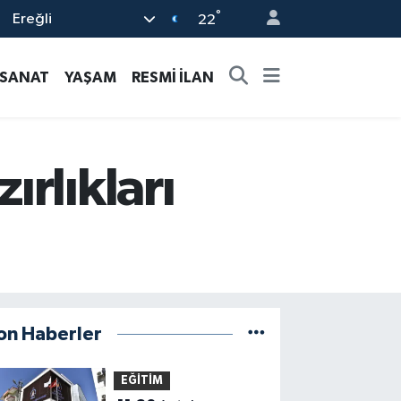
°
Ereğli
22
-SANAT
YAŞAM
RESMİ İLAN
rlıkları
on Haberler
EĞİTİM