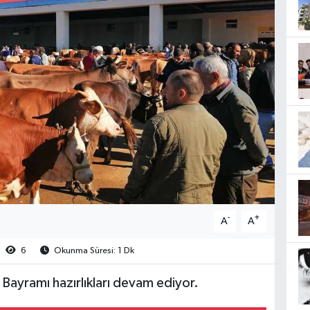
-
+
A
A
6
Okunma Süresi: 1 Dk
ayramı hazırlıkları devam ediyor.