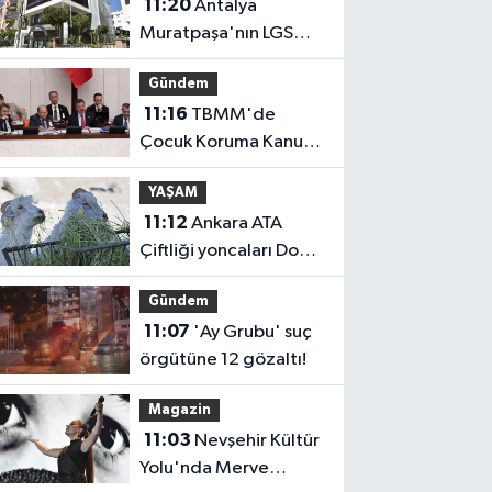
11:20
Antalya
Muratpaşa'nın LGS
başarısı
Gündem
11:16
TBMM'de
Çocuk Koruma Kanunu
teklifinin ilk
YAŞAM
görüşmeleri
11:12
Ankara ATA
tamamlandı
Çiftliği yoncaları Doğal
Yaşam Parkı'na
Gündem
ulaştırıldı
11:07
'Ay Grubu' suç
örgütüne 12 gözaltı!
Magazin
11:03
Nevşehir Kültür
Yolu'nda Merve