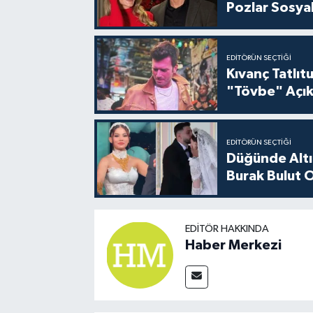
Pozlar Sosyal
EDITÖRÜN SEÇTIĞI
Kıvanç Tatlı
"Tövbe" Açık
EDITÖRÜN SEÇTIĞI
Düğünde Altı
Burak Bulut O
EDITÖR HAKKINDA
Haber Merkezi