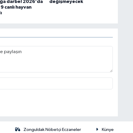
ığa darbe! 2026'da
değişmeyecek
19 canlı hayvan
ı
Zonguldak Nöbetçi Eczaneler
Künye