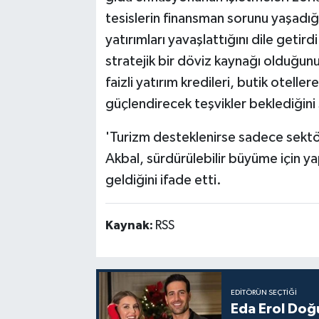
tesislerin finansman sorunu yaşadığı
yatırımları yavaşlattığını dile getird
stratejik bir döviz kaynağı olduğun
faizli yatırım kredileri, butik otelle
güçlendirecek teşvikler beklediğini
'Turizm desteklenirse sadece sektör
Akbal, sürdürülebilir büyüme için yap
geldiğini ifade etti.
Kaynak:
RSS
EDITÖRÜN SEÇTIĞI
Eda Erol Doğu