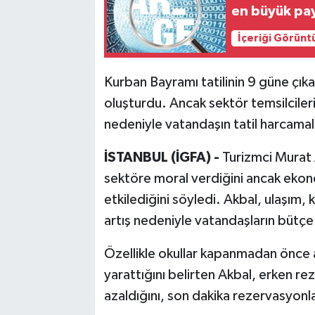
en büyük pay
İçeriği Görünt
Kurban Bayramı tatilinin 9 güne çıka
oluşturdu. Ancak sektör temsilcileri
nedeniyle vatandaşın tatil harcamala
İSTANBUL (İGFA) -
Turizmci Murat 
sektöre moral verdiğini ancak ekonom
etkilediğini söyledi. Akbal, ulaşım
artış nedeniyle vatandaşların bütçe 
Özellikle okullar kapanmadan önce al
yarattığını belirten Akbal, erken re
azaldığını, son dakika rezervasyonlar