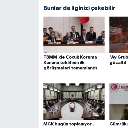
Bunlar da ilginizi çekebilir
TBMM'de Çocuk Koruma
'Ay Grub
Kanunu teklifinin ilk
gözaltı!
görüşmeleri tamamlandı
MGK bugün toplanıyor...
Gümrük 