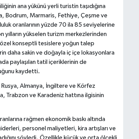
inin ana yükünü yerli turistin taşıdığına
lya, Bodrum, Marmaris, Fethiye, Çeşme ve
luk oranlarının yüzde 70 ila 85 seviyelerine
on yılların yükselen turizm merkezlerinden
 özel konseptli tesislere yoğun talep
rin daha sakin ve doğayla iç içe lokasyonlara
a paylaşılan tatil içeriklerinin de
duğunu kaydetti.
le Rusya, Almanya, İngiltere ve Körfez
ya, Trabzon ve Karadeniz hattına ilgisinin
ranlarına rağmen ekonomik baskı altında
erleri, personel maliyetleri, kira artışları ve
dığını söyledi. Özellikle küçük ve orta ölçekli