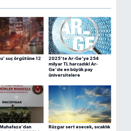
u' suç örgütüne 12
2025'te Ar-Ge'ye 254
milyar TL harcadık! Ar-
Ge'de en büyük pay
üniversitelere
Muhafaza'dan
Rüzgar sert esecek, sıcaklık