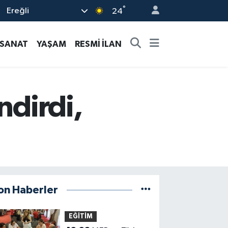
°
Ereğli
24
-SANAT
YAŞAM
RESMİ İLAN
ndirdi,
on Haberler
EĞİTİM