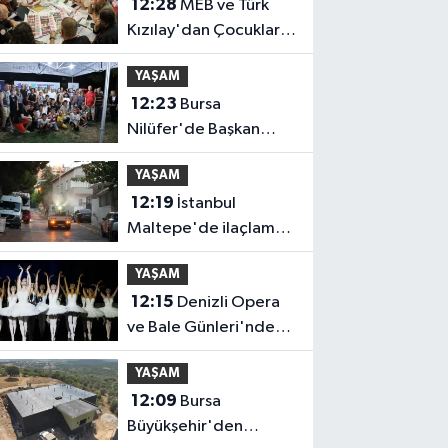
12:28
MEB ve Türk
Kızılay'dan Çocuklara
Yönelik Afet
YAŞAM
Farkındalık Çalıştayı
12:23
Bursa
Nilüfer'de Başkan
Özdemir,
YAŞAM
Esentepeliler'i dinledi
12:19
İstanbul
Maltepe'de ilaçlama
çalışmaları sürüyor
YAŞAM
12:15
Denizli Opera
ve Bale Günleri'nde
'Kuğu Gölü' büyüsü
YAŞAM
12:09
Bursa
Büyükşehir'den