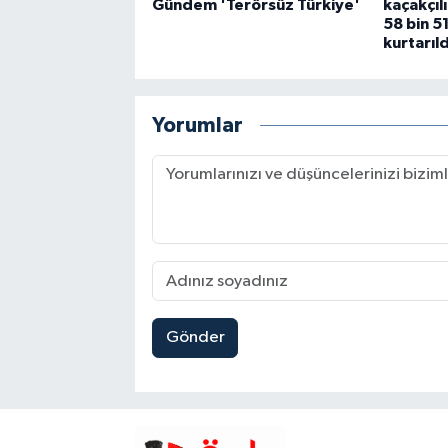
Gündem 'Terörsüz Türkiye'
kaçakçıl
58 bin 5
kurtarıld
Yorumlar
Gönder