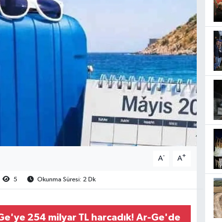
-
+
A
A
5
Okunma Süresi: 2 Dk
e'ye 254 milyar TL harcadık! Ar-Ge'de