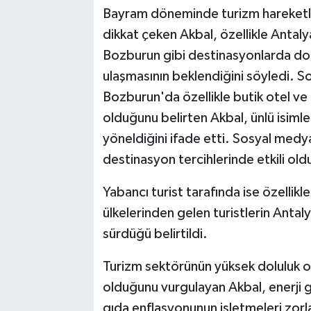
Bayram döneminde turizm hareketliliğ
dikkat çeken Akbal, özellikle Anta
Bozburun gibi destinasyonlarda dolu
ulaşmasının beklendiğini söyledi. S
Bozburun'da özellikle butik otel ve
olduğunu belirten Akbal, ünlü isimle
yöneldiğini ifade etti. Sosyal medyad
destinasyon tercihlerinde etkili ol
Yabancı turist tarafında ise özellik
ülkelerinden gelen turistlerin Antal
sürdüğü belirtildi.
Turizm sektörünün yüksek doluluk o
olduğunu vurgulayan Akbal, enerji gid
gıda enflasyonunun işletmeleri zorla