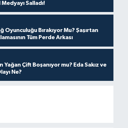
 Medyayı Salladı!
tuğ Oyunculuğu Bırakıyor Mu? Şaşırtan
lamasının Tüm Perde Arkası
n Yağan Çift Boşanıyor mu? Eda Sakız ve
layı Ne?