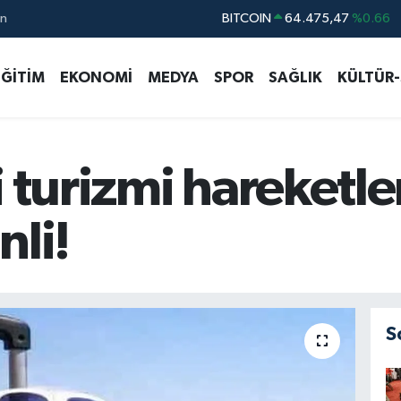
ın
DOLAR
47,5986
%0.06
EURO
55,0700
%0.1
EĞİTİM
EKONOMİ
MEDYA
SPOR
SAĞLIK
KÜLTÜR
STERLİN
64,2438
%0.21
GRAM ALTIN
6518.23
%0.39
BİST100
13.703
%0
i turizmi hareketle
nli!
S