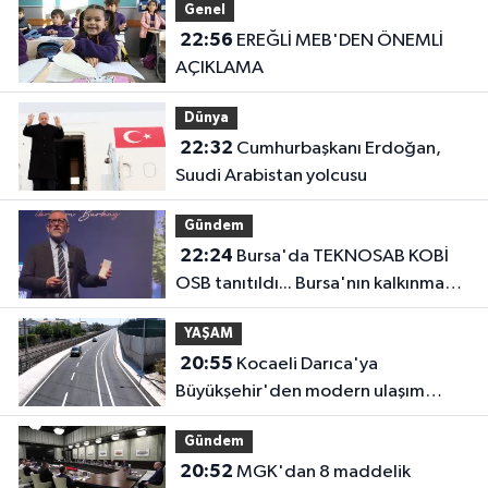
Genel
22:56
EREĞLİ MEB'DEN ÖNEMLİ
AÇIKLAMA
Dünya
22:32
Cumhurbaşkanı Erdoğan,
Suudi Arabistan yolcusu
Gündem
22:24
Bursa'da TEKNOSAB KOBİ
OSB tanıtıldı... Bursa'nın kalkınma
yolculuğunda yeni dönem
YAŞAM
20:55
Kocaeli Darıca'ya
Büyükşehir'den modern ulaşım
yatırımı
Gündem
20:52
MGK'dan 8 maddelik