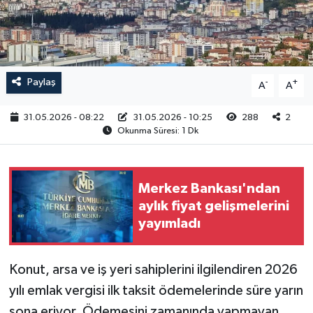
RESMİ İLAN
Paylaş
-
+
A
A
31.05.2026 - 08:22
31.05.2026 - 10:25
288
2
Okunma Süresi: 1 Dk
Merkez Bankası'ndan
aylık fiyat gelişmelerini
yayımladı
Konut, arsa ve iş yeri sahiplerini ilgilendiren 2026
yılı emlak vergisi ilk taksit ödemelerinde süre yarın
sona eriyor. Ödemesini zamanında yapmayan