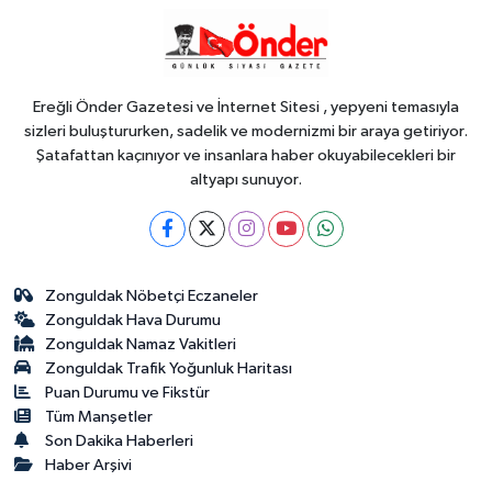
18:45
HER AKŞAM AYNI ÇİLE!
Ereğli Önder Gazetesi ve İnternet Sitesi , yepyeni temasıyla
sizleri buluştururken, sadelik ve modernizmi bir araya getiriyor.
Şatafattan kaçınıyor ve insanlara haber okuyabilecekleri bir
altyapı sunuyor.
Zonguldak Nöbetçi Eczaneler
Zonguldak Hava Durumu
Zonguldak Namaz Vakitleri
Zonguldak Trafik Yoğunluk Haritası
Puan Durumu ve Fikstür
Tüm Manşetler
Son Dakika Haberleri
Haber Arşivi