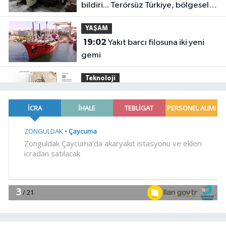
bildiri... Terörsüz Türkiye, bölgesel
güvenlik ve Gazze mesajı
YAŞAM
19:02
Yakıt barcı filosuna iki yeni
gemi
Teknoloji
18:52
Türk Tarih Kurumu'ndan tarihi
içerikler tek platformda
EKONOMİ
18:49
Fındık alım fiyatları
açıklandı... Alımlar 24 Ağustos'ta
başlıyor
Genel
18:48
.
Genel