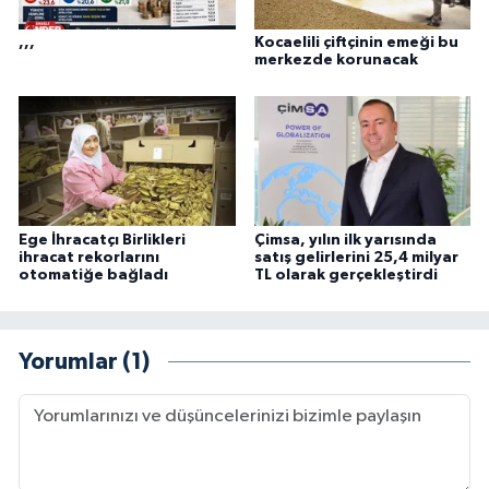
,,,
Kocaelili çiftçinin emeği bu
merkezde korunacak
Ege İhracatçı Birlikleri
Çimsa, yılın ilk yarısında
ihracat rekorlarını
satış gelirlerini 25,4 milyar
otomatiğe bağladı
TL olarak gerçekleştirdi
Yorumlar (1)