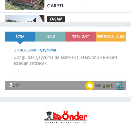
ÇARPTI
YAŞAM
12:31
Antalya'da yangın sonrası
çiftçilere sera naylonu desteği
YAŞAM
12:25
Ordu'da Ünye ve Kumru'da
arıtma tesisleri yenileniyor
YAŞAM
12:19
Ankara Keçiören'de Yaz
Kur'an kurslarına ikram desteği
Genel
12:16
"ADAY DEĞİLİZ" DEDİLER