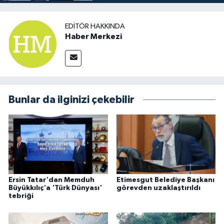
EDITÖR HAKKINDA
Haber Merkezi
Bunlar da ilginizi çekebilir
Ersin Tatar'dan Memduh
Etimesgut Belediye Başkanı
Büyükkılıç'a 'Türk Dünyası'
görevden uzaklaştırıldı
tebriği