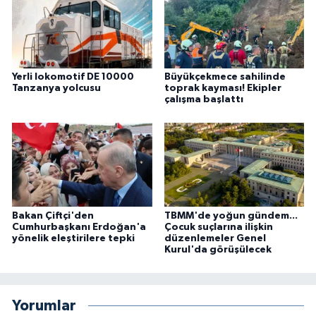
Yerli lokomotif DE 10000
Büyükçekmece sahilinde
Tanzanya yolcusu
toprak kayması! Ekipler
çalışma başlattı
Bakan Çiftçi'den
TBMM'de yoğun gündem...
Cumhurbaşkanı Erdoğan'a
Çocuk suçlarına ilişkin
yönelik eleştirilere tepki
düzenlemeler Genel
Kurul'da görüşülecek
Yorumlar