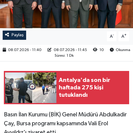
RESMİ İLAN
Paylaş
-
+
A
A
08.07.2026 - 11:40
08.07.2026 - 11:45
10
Okunma
Süresi: 1 Dk
Antalya'da son bir
haftada 275 kişi
tutuklandı
Basın İlan Kurumu (BİK) Genel Müdürü Abdulkadir
Çay, Bursa programı kapsamında Vali Erol
Ayyıldız'ı ziyaret etti.