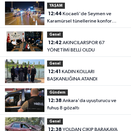
YAŞAM
12:44
Kocaeli'de Seymen ve
Karamürsel tünellerine konfor
dokunuşu
Genel
12:42
AKINCILARSPOR 67
YÖNETİMİ BELLİ OLDU
Genel
12:41
KADIN KOLLARI
BAŞKANLIĞINA ATANDI
Gündem
12:38
Ankara'da uyuşturucu ve
fuhuş 8 gözaltı
Genel
12:38
YOLDAN ÇIKIP BARAKAYA