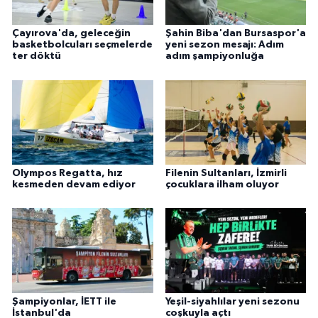
Çayırova'da, geleceğin
Şahin Biba'dan Bursaspor'a
basketbolcuları seçmelerde
yeni sezon mesajı: Adım
ter döktü
adım şampiyonluğa
Olympos Regatta, hız
Filenin Sultanları, İzmirli
kesmeden devam ediyor
çocuklara ilham oluyor
Şampiyonlar, İETT ile
Yeşil-siyahlılar yeni sezonu
İstanbul'da
coşkuyla açtı