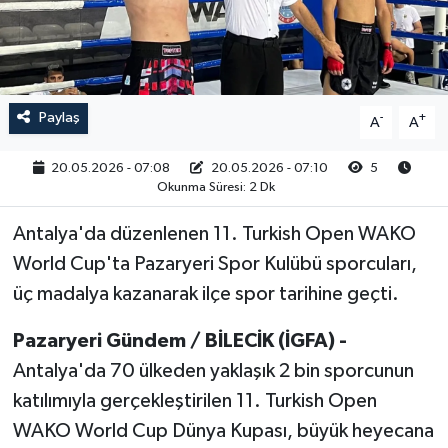
RESMİ İLAN
Paylaş
-
+
A
A
20.05.2026 - 07:08
20.05.2026 - 07:10
5
Okunma Süresi: 2 Dk
Antalya'da düzenlenen 11. Turkish Open WAKO
World Cup'ta Pazaryeri Spor Kulübü sporcuları,
üç madalya kazanarak ilçe spor tarihine geçti.
Pazaryeri Gündem / BİLECİK (İGFA) -
Antalya'da 70 ülkeden yaklaşık 2 bin sporcunun
katılımıyla gerçekleştirilen 11. Turkish Open
WAKO World Cup Dünya Kupası, büyük heyecana