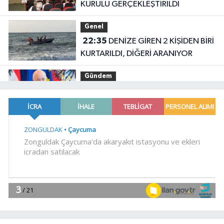
KURULU GERÇEKLEŞTİRİLDİ
Genel
22:35
DENİZE GİREN 2 KİŞİDEN BİRİ
KURTARILDI, DİĞERİ ARANIYOR
Gündem
19:14
Avusturya Şansölyesi Stocker,
Türkiye'ye geliyor
Gündem
19:09
Orman yangınlarında
soruşturma sürüyor.. 34 şüpheliden
9'u tutuklandı
Gündem
19:04
Fethiye açıklarında
arızalanan tekne kurtarıldı
Spor