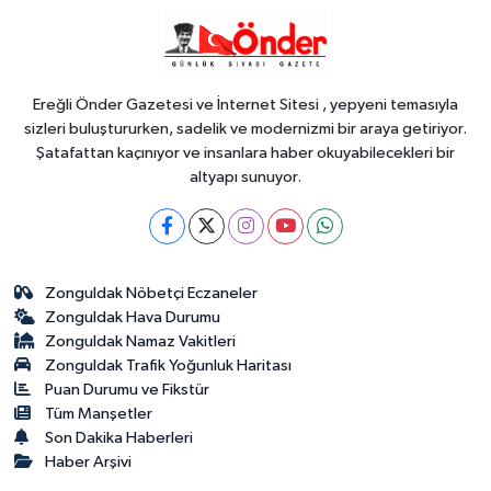
18:57
Körfez'in iki yakası
uluslararası boyuta taşınıyor
Ereğli Önder Gazetesi ve İnternet Sitesi , yepyeni temasıyla
sizleri buluştururken, sadelik ve modernizmi bir araya getiriyor.
Şatafattan kaçınıyor ve insanlara haber okuyabilecekleri bir
altyapı sunuyor.
Zonguldak Nöbetçi Eczaneler
Zonguldak Hava Durumu
Zonguldak Namaz Vakitleri
Zonguldak Trafik Yoğunluk Haritası
Puan Durumu ve Fikstür
Tüm Manşetler
Son Dakika Haberleri
Haber Arşivi