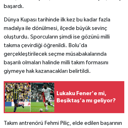
başardı.
Dünya Kupası tarihinde ilk kez bu kadar fazla
madalya ile dönülmesi, ilçede büyük sevinç
oluşturdu. Sporcuların şimdi ise gözünü milli
takıma çevirdiği öğrenildi. Bolu'da
gerçekleştirilecek seçme müsabakalarında
başarılı olmaları halinde milli takım formasını
giymeye hak kazanacakları belirtildi.
Lukaku Fener'e mi,
Beşiktaş'a mı geliyor?
Takım antrenörü Fehmi Piliç, elde edilen başarının