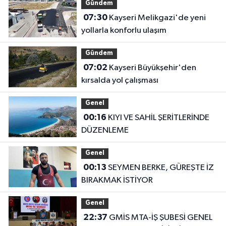
Gündem
07:30
Kayseri Melikgazi'de yeni
yollarla konforlu ulaşım
Gündem
07:02
Kayseri Büyükşehir'den
kırsalda yol çalışması
Genel
00:16
KIYI VE SAHİL ŞERİTLERİNDE
DÜZENLEME
Genel
00:13
SEYMEN BERKE, GÜREŞTE İZ
BIRAKMAK İSTİYOR
Genel
22:37
GMİS MTA-İŞ ŞUBESİ GENEL